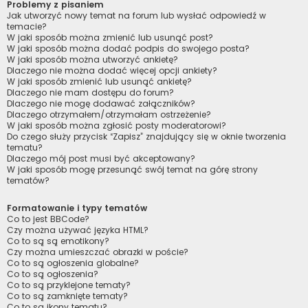
Problemy z pisaniem
Jak utworzyć nowy temat na forum lub wysłać odpowiedź w
temacie?
W jaki sposób można zmienić lub usunąć post?
W jaki sposób można dodać podpis do swojego posta?
W jaki sposób można utworzyć ankietę?
Dlaczego nie można dodać więcej opcji ankiety?
W jaki sposób zmienić lub usunąć ankietę?
Dlaczego nie mam dostępu do forum?
Dlaczego nie mogę dodawać załączników?
Dlaczego otrzymałem/otrzymałam ostrzeżenie?
W jaki sposób można zgłosić posty moderatorowi?
Do czego służy przycisk “Zapisz” znajdujący się w oknie tworzenia
tematu?
Dlaczego mój post musi być akceptowany?
W jaki sposób mogę przesunąć swój temat na górę strony
tematów?
Formatowanie i typy tematów
Co to jest BBCode?
Czy można używać języka HTML?
Co to są są emotikony?
Czy można umieszczać obrazki w poście?
Co to są ogłoszenia globalne?
Co to są ogłoszenia?
Co to są przyklejone tematy?
Co to są zamknięte tematy?
Co to są ikony tematu?