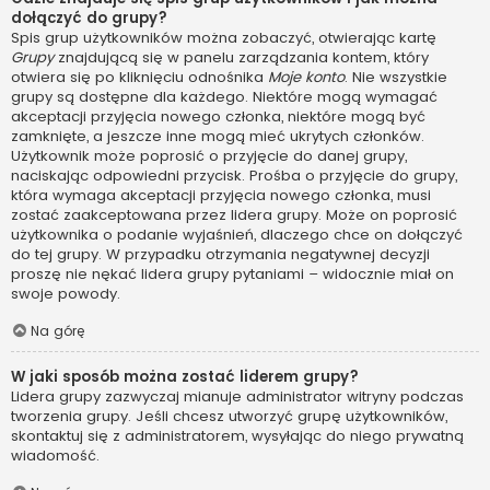
dołączyć do grupy?
Spis grup użytkowników można zobaczyć, otwierając kartę
Grupy
znajdującą się w panelu zarządzania kontem, który
otwiera się po kliknięciu odnośnika
Moje konto
. Nie wszystkie
grupy są dostępne dla każdego. Niektóre mogą wymagać
akceptacji przyjęcia nowego członka, niektóre mogą być
zamknięte, a jeszcze inne mogą mieć ukrytych członków.
Użytkownik może poprosić o przyjęcie do danej grupy,
naciskając odpowiedni przycisk. Prośba o przyjęcie do grupy,
która wymaga akceptacji przyjęcia nowego członka, musi
zostać zaakceptowana przez lidera grupy. Może on poprosić
użytkownika o podanie wyjaśnień, dlaczego chce on dołączyć
do tej grupy. W przypadku otrzymania negatywnej decyzji
proszę nie nękać lidera grupy pytaniami – widocznie miał on
swoje powody.
Na górę
W jaki sposób można zostać liderem grupy?
Lidera grupy zazwyczaj mianuje administrator witryny podczas
tworzenia grupy. Jeśli chcesz utworzyć grupę użytkowników,
skontaktuj się z administratorem, wysyłając do niego prywatną
wiadomość.