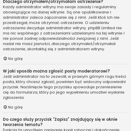
Dlaczego otrzymałem/otrzymałam ostrzeżenie?
Każdy administrator witryny ma swoje zasady i regulaminy
obowiązujące na danej witrynie. Są one opublikowane i
administrator zaleca zapoznanie się z nimi. Jeśli ktoś ich nie
przestrzegał, może otrzymać ostrzeżenie. O udzieleniu
ostrzeżenia decyduje administrator witryny. phpBB Limited nie
ma nic wspólnego z ostrzeżeniami udzielanymi na tej witrynie i
nie ponosi żadnej odpowiedzialności związanej z nimi. Jeśli
nadal nie masz jasności, dlaczego otrzymałeś/otrzymałaś
ostrzeżenie, skontaktuj się z administratorem witryny.
Na górę
W jaki sposób można zgłosić posty moderatorowi?
Jeśli administrator na to zezwolił, w prawym górnym rogu treści
posta, który chcesz zgłosić, powinien być widoczny odpowiedni
przycisk. Naciśnięcie tego przycisku spowoduje przeniesienie
cię do formularza, który po jego wypełnieniu umożliwi wysłanie
zgłoszenia.
Na górę
Do czego służy przycisk “Zapisz” znajdujący się w oknie
tworzenia tematu?
Funkcja ta umożliwia zapisanie kopii roboczej i dokończenie