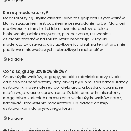
Na górę
Kim są moderatorzy?
Moderatorzy są użytkownikami albo też grupami użytkowników,
których zadaniem jest codzienne przeglądanie forów. Mają oni
możliwość zmiany treści lub usuwania postów, a także
blokowania, odblokowywania, przenoszenia, usuwania i
dzielenia tematów na forum, które moderują. Z reguły
moderatorzy czuwają, aby użytkownicy pisali na temat oraz nie
publikowali niewłaściwych i obraźliwych materiałów.
Na górę
Co to są grupy użytkowników?
Grupy użytkowników, to grupy, na jakie administratorzy dzielą
całą społeczność witryny, aby łatwiej było nimi zarządzać. Każdy
użytkownik może należeć do wielu grup, a każda grupa może
mieć swoje własne uprawnienia. Dzięki temu administratorzy
mogą łatwo zmieniać uprawnienia wielu użytkowników naraz,
nadawać uprawnienia moderatora lub dawać dostęp
użytkownikom do prywatnego forum.
Na górę
Gdzie znajduje się spis grup użytkowników i jak można