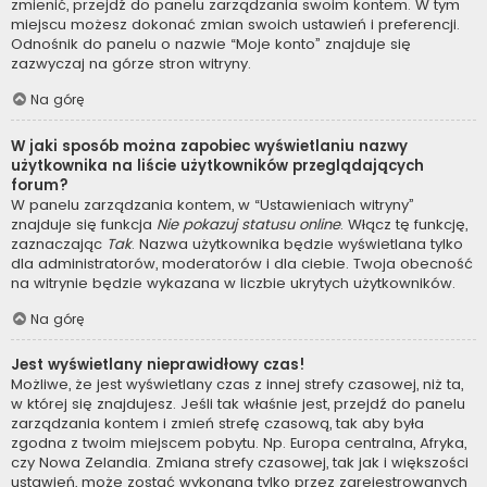
zmienić, przejdź do panelu zarządzania swoim kontem. W tym
miejscu możesz dokonać zmian swoich ustawień i preferencji.
Odnośnik do panelu o nazwie “Moje konto” znajduje się
zazwyczaj na górze stron witryny.
Na górę
W jaki sposób można zapobiec wyświetlaniu nazwy
użytkownika na liście użytkowników przeglądających
forum?
W panelu zarządzania kontem, w “Ustawieniach witryny”
znajduje się funkcja
Nie pokazuj statusu online
. Włącz tę funkcję,
zaznaczając
Tak
. Nazwa użytkownika będzie wyświetlana tylko
dla administratorów, moderatorów i dla ciebie. Twoja obecność
na witrynie będzie wykazana w liczbie ukrytych użytkowników.
Na górę
Jest wyświetlany nieprawidłowy czas!
Możliwe, że jest wyświetlany czas z innej strefy czasowej, niż ta,
w której się znajdujesz. Jeśli tak właśnie jest, przejdź do panelu
zarządzania kontem i zmień strefę czasową, tak aby była
zgodna z twoim miejscem pobytu. Np. Europa centralna, Afryka,
czy Nowa Zelandia. Zmiana strefy czasowej, tak jak i większości
ustawień, może zostać wykonana tylko przez zarejestrowanych