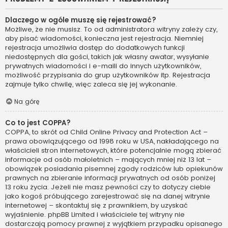
Dlaczego w ogóle muszę się rejestrować?
Możliwe, że nie musisz. To od administratora witryny zależy czy,
aby pisać wiadomości, konieczna jest rejestracja. Niemniej
rejestracja umożliwia dostęp do dodatkowych funkcji
niedostępnych dla gości, takich jak własny awatar, wysyłanie
prywatnych wiadomości i e-maili do innych użytkowników,
możliwość przypisania do grup użytkowników itp. Rejestracja
zajmuje tylko chwilę, więc zaleca się jej wykonanie.
Na górę
Co to jest COPPA?
COPPA, to skrót od Child Online Privacy and Protection Act –
prawa obowiązującego od 1998 roku w USA, nakładającego na
właścicieli stron internetowych, które potencjalnie mogą zbierać
informacje od osób małoletnich – mających mniej niż 13 lat –
obowiązek posiadania pisemnej zgody rodziców lub opiekunów
prawnych na zbieranie informacji prywatnych od osób poniżej
13 roku życia. Jeżeli nie masz pewności czy to dotyczy ciebie
jako kogoś próbującego zarejestrować się na danej witrynie
internetowej – skontaktuj się z prawnikiem, by uzyskać
wyjaśnienie. phpBB Limited i właściciele tej witryny nie
dostarczają pomocy prawnej z wyjątkiem przypadku opisanego