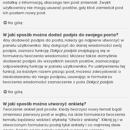
notatkę z informacją, dlaczego ten post zmieniali. Zwykli
użytkownicy nie mogą usuwać postów, gdy ktoś zamieścił pod
ich postem nowy post.
Na górę
W jaki sposób można dodać podpis do swojego posta?
Aby dodawać podpis do posta, należy go najpierw utworzyć w
panelu użytkownika. Aby dołączyć do danej wiadomości swój
podpis, zaznacz funkcję
Dołącz podpis
znajdującą się w
formularzu tworzenia wiadomości. Możesz także domyślnie
dodawać podpis do wszystkich swoich postów, zaznaczając
odpowiednią funkcję w panelu użytkownika. Po uaktywnieniu tej
funkcji, za każdym razem pisząc post, możesz zdecydować o
niedodawaniu do niego podpisu, usuwając w formularzu
tworzenia wiadomości zaznaczenie z pola
Dołącz podpis
.
Na górę
W jaki sposób można utworzyć ankietę?
Tworzenie ankiet jest proste. Kiedy tworzysz nowy temat bądź
zmieniasz pierwszy post w wątku, na dole formularza tworzenia
tematu będziesz widzieć etykietę “Utwórz ankietę”. Kliknij ją i w
otworzonym formularzu podaj tytuł ankiety i co najmniej dwie