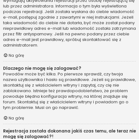
wymagają aktywowania rejestracji przez osobę rejestrującą się
lub przez administratora. Informacja o tym była wyświetlona
podczas rejestracji. Jeśli została wysłana do ciebie wiadomość
e-mail, postępuj zgodnie z zawartymi w niej instrukcjami. Jeżeli
taka wiadomość do ciebie nie dotarła, być może został podany
nieprawidłowy adres e-mail lub wiadomość została zatrzymana
przez filtr antyspamowy. Jeśli na pewno podany przez ciebie
adres e-mail jest prawidłowy, spróbuj skontaktować się z
administratorem.
Na górę
Dlaczego nie mogę się zalogować?
Powodów może być kilka. Po pierwsze sprawdź, czy twoja
nazwa użytkownika i hasło są prawidłowe. Jeżeli są prawidłowe,
skontaktuj się z właścicielem witryny i zapytaj, czy cię nie
zablokowano. Istnieje też prawdopodobieństwo, że problem
powoduje błędna konfiguracja witryny, na której znajduje się
forum. Skontaktuj się z właścicielem witryny i powiadom go o
tym problemie. Musi on go naprawić.
Na górę
Rejestracja została dokonana jakiś czas temu, ale teraz nie
mogę się zalogować?!