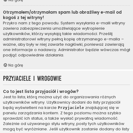
Otrzymałem/otrzymałam spam lub obraźliwy e-mail od
kogoś z tej witryny!
Przykro nam z tego powodu. System wysyłania e-maili witryny
zawiera zabezpieczenia umożliwiające wytropienie
użytkowników, którzy wysyłają takie wiadomości. Prześlij
administratorowi witryny pełną kopię otrzymanego e-maila –
ważne, aby były w niej zawarte nagłówki, ponieważ zawierają
one informacje o nadawcy. Administrator będzie wówczas mógł
podjąć odpowiednie działania.
Na górę
Przyjaciele i wrogowie
Co to jest lista przyjaciół i wrogów?
Jest to lista, którą można użyć do organizowania różnych
użytkowników witryny. Użytkownicy dodani do listy przyjaciół
będą wyświetleni na karcie
znajdującej się w
Przyjaciele
panelu zarządzania kontem. Z tego poziomu można szybko
sprawdzić ich status, a także wysłać prywatną wiadomość.
Zależnie od używanego stylu witryny, posty tych użytkowników
mogą być wyróżniane. Jeśli użytkownik zostanie dodany do listy