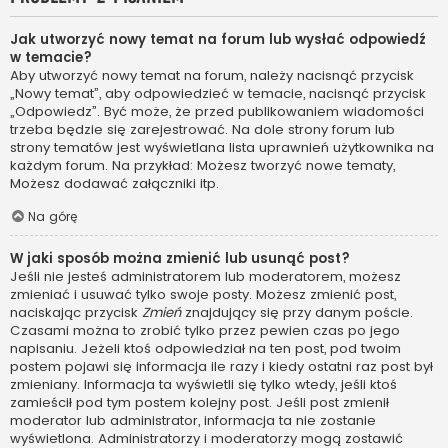
Jak utworzyć nowy temat na forum lub wysłać odpowiedź
w temacie?
Aby utworzyć nowy temat na forum, należy nacisnąć przycisk
„Nowy temat”, aby odpowiedzieć w temacie, nacisnąć przycisk
„Odpowiedz”. Być może, że przed publikowaniem wiadomości
trzeba będzie się zarejestrować. Na dole strony forum lub
strony tematów jest wyświetlana lista uprawnień użytkownika na
każdym forum. Na przykład: Możesz tworzyć nowe tematy,
Możesz dodawać załączniki itp.
Na górę
W jaki sposób można zmienić lub usunąć post?
Jeśli nie jesteś administratorem lub moderatorem, możesz
zmieniać i usuwać tylko swoje posty. Możesz zmienić post,
naciskając przycisk
Zmień
znajdujący się przy danym poście.
Czasami można to zrobić tylko przez pewien czas po jego
napisaniu. Jeżeli ktoś odpowiedział na ten post, pod twoim
postem pojawi się informacja ile razy i kiedy ostatni raz post był
zmieniany. Informacja ta wyświetli się tylko wtedy, jeśli ktoś
zamieścił pod tym postem kolejny post. Jeśli post zmienił
moderator lub administrator, informacja ta nie zostanie
wyświetlona. Administratorzy i moderatorzy mogą zostawić