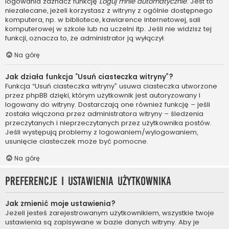
logowania zaznacz funkcję
Loguj mnie automatycznie
. Jest to
niezalecane, jeżeli korzystasz z witryny z ogólnie dostępnego
komputera, np. w bibliotece, kawiarence internetowej, sali
komputerowej w szkole lub na uczelni itp. Jeśli nie widzisz tej
funkcji, oznacza to, że administrator ją wyłączył.
Na górę
Jak działa funkcja “Usuń ciasteczka witryny”?
Funkcja “Usuń ciasteczka witryny” usuwa ciasteczka utworzone
przez phpBB dzięki, którym użytkownik jest autoryzowany i
logowany do witryny. Dostarczają one również funkcję – jeśli
została włączona przez administratora witryny – śledzenia
przeczytanych i nieprzeczytanych przez użytkownika postów.
Jeśli występują problemy z logowaniem/wylogowaniem,
usunięcie ciasteczek może być pomocne.
Na górę
Preferencje i ustawienia użytkownika
Jak zmienić moje ustawienia?
Jeżeli jesteś zarejestrowanym użytkownikiem, wszystkie twoje
ustawienia są zapisywane w bazie danych witryny. Aby je