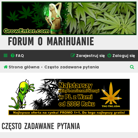
Forum o Marihuanie
FAQ
Zarejestruj się
Zaloguj się
S
Strona główna
Często zadawane pytania
z
u
k
a
j
Często zadawane pytania