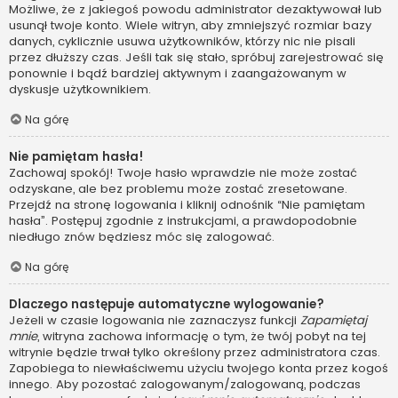
Możliwe, że z jakiegoś powodu administrator dezaktywował lub
usunął twoje konto. Wiele witryn, aby zmniejszyć rozmiar bazy
danych, cyklicznie usuwa użytkowników, którzy nic nie pisali
przez dłuższy czas. Jeśli tak się stało, spróbuj zarejestrować się
ponownie i bądź bardziej aktywnym i zaangażowanym w
dyskusje użytkownikiem.
Na górę
Nie pamiętam hasła!
Zachowaj spokój! Twoje hasło wprawdzie nie może zostać
odzyskane, ale bez problemu może zostać zresetowane.
Przejdź na stronę logowania i kliknij odnośnik “Nie pamiętam
hasła”. Postępuj zgodnie z instrukcjami, a prawdopodobnie
niedługo znów będziesz móc się zalogować.
Na górę
Dlaczego następuje automatyczne wylogowanie?
Jeżeli w czasie logowania nie zaznaczysz funkcji
Zapamiętaj
mnie
, witryna zachowa informację o tym, że twój pobyt na tej
witrynie będzie trwał tylko określony przez administratora czas.
Zapobiega to niewłaściwemu użyciu twojego konta przez kogoś
innego. Aby pozostać zalogowanym/zalogowaną, podczas