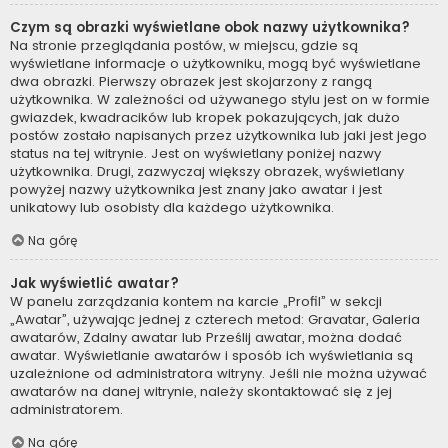
Czym są obrazki wyświetlane obok nazwy użytkownika?
Na stronie przeglądania postów, w miejscu, gdzie są
wyświetlane informacje o użytkowniku, mogą być wyświetlane
dwa obrazki. Pierwszy obrazek jest skojarzony z rangą
użytkownika. W zależności od używanego stylu jest on w formie
gwiazdek, kwadracików lub kropek pokazujących, jak dużo
postów zostało napisanych przez użytkownika lub jaki jest jego
status na tej witrynie. Jest on wyświetlany poniżej nazwy
użytkownika. Drugi, zazwyczaj większy obrazek, wyświetlany
powyżej nazwy użytkownika jest znany jako awatar i jest
unikatowy lub osobisty dla każdego użytkownika.
Na górę
Jak wyświetlić awatar?
W panelu zarządzania kontem na karcie „Profil” w sekcji
„Awatar”, używając jednej z czterech metod: Gravatar, Galeria
awatarów, Zdalny awatar lub Prześlij awatar, można dodać
awatar. Wyświetlanie awatarów i sposób ich wyświetlania są
uzależnione od administratora witryny. Jeśli nie można używać
awatarów na danej witrynie, należy skontaktować się z jej
administratorem.
Na górę