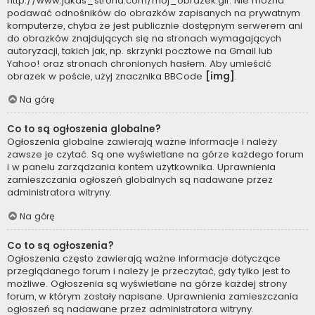
http://www.jakas_strona.com/moj_obrazek.gif. Nie można
podawać odnośników do obrazków zapisanych na prywatnym
komputerze, chyba że jest publicznie dostępnym serwerem ani
do obrazków znajdujących się na stronach wymagających
autoryzacji, takich jak, np. skrzynki pocztowe na Gmail lub
Yahoo! oraz stronach chronionych hasłem. Aby umieścić
obrazek w poście, użyj znacznika BBCode
[img]
.
Na górę
Co to są ogłoszenia globalne?
Ogłoszenia globalne zawierają ważne informacje i należy
zawsze je czytać. Są one wyświetlane na górze każdego forum
i w panelu zarządzania kontem użytkownika. Uprawnienia
zamieszczania ogłoszeń globalnych są nadawane przez
administratora witryny.
Na górę
Co to są ogłoszenia?
Ogłoszenia często zawierają ważne informacje dotyczące
przeglądanego forum i należy je przeczytać, gdy tylko jest to
możliwe. Ogłoszenia są wyświetlane na górze każdej strony
forum, w którym zostały napisane. Uprawnienia zamieszczania
ogłoszeń są nadawane przez administratora witryny.