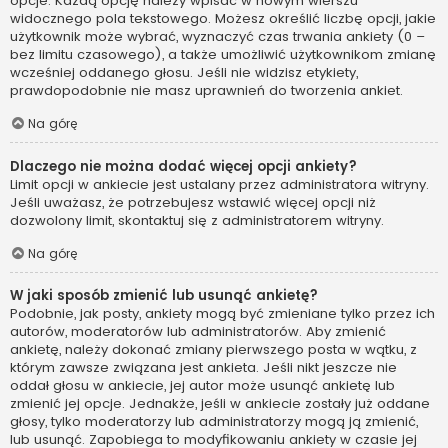
opcje. Każdą opcję należy wpisać w nowym wierszu
widocznego pola tekstowego. Możesz określić liczbę opcji, jakie
użytkownik może wybrać, wyznaczyć czas trwania ankiety (0 –
bez limitu czasowego), a także umożliwić użytkownikom zmianę
wcześniej oddanego głosu. Jeśli nie widzisz etykiety,
prawdopodobnie nie masz uprawnień do tworzenia ankiet.
Na górę
Dlaczego nie można dodać więcej opcji ankiety?
Limit opcji w ankiecie jest ustalany przez administratora witryny.
Jeśli uważasz, że potrzebujesz wstawić więcej opcji niż
dozwolony limit, skontaktuj się z administratorem witryny.
Na górę
W jaki sposób zmienić lub usunąć ankietę?
Podobnie, jak posty, ankiety mogą być zmieniane tylko przez ich
autorów, moderatorów lub administratorów. Aby zmienić
ankietę, należy dokonać zmiany pierwszego posta w wątku, z
którym zawsze związana jest ankieta. Jeśli nikt jeszcze nie
oddał głosu w ankiecie, jej autor może usunąć ankietę lub
zmienić jej opcje. Jednakże, jeśli w ankiecie zostały już oddane
głosy, tylko moderatorzy lub administratorzy mogą ją zmienić,
lub usunąć. Zapobiega to modyfikowaniu ankiety w czasie jej