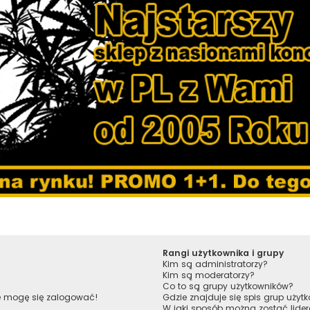
Rangi użytkownika i grupy
Kim są administratorzy?
Kim są moderatorzy?
Co to są grupy użytkowników?
ie mogę się zalogować!
Gdzie znajduje się spis grup uży
W jaki sposób można zostać lide