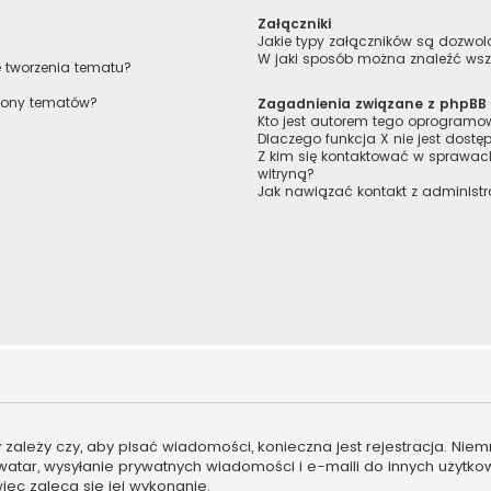
Załączniki
Jakie typy załączników są dozwolo
W jaki sposób można znaleźć wszy
e tworzenia tematu?
trony tematów?
Zagadnienia związane z phpBB
Kto jest autorem tego oprogram
Dlaczego funkcja X nie jest dostę
Z kim się kontaktować w sprawa
witryną?
Jak nawiązać kontakt z administr
ny zależy czy, aby pisać wiadomości, konieczna jest rejestracja. Ni
 awatar, wysyłanie prywatnych wiadomości i e-maili do innych użytk
więc zaleca się jej wykonanie.