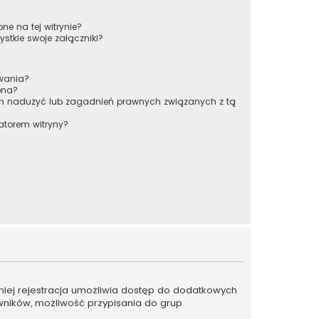
ne na tej witrynie?
stkie swoje załączniki?
owania?
pna?
ch nadużyć lub zagadnień prawnych związanych z tą
atorem witryny?
emniej rejestracja umożliwia dostęp do dodatkowych
owników, możliwość przypisania do grup