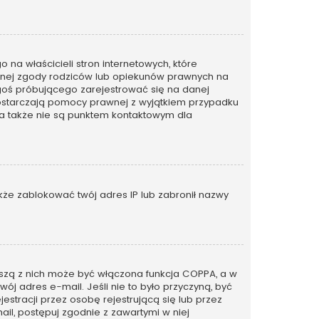
na właścicieli stron internetowych, które
emnej zgody rodziców lub opiekunów prawnych na
kogoś próbującego zarejestrować się na danej
ie dostarczają pomocy prawnej z wyjątkiem przypadku
 a także nie są punktem kontaktowym dla
także zablokować twój adres IP lub zabronił nazwy
rwszą z nich może być włączona funkcja COPPA, a w
wój adres e-mail. Jeśli nie to było przyczyną, być
tracji przez osobę rejestrującą się lub przez
ail, postępuj zgodnie z zawartymi w niej