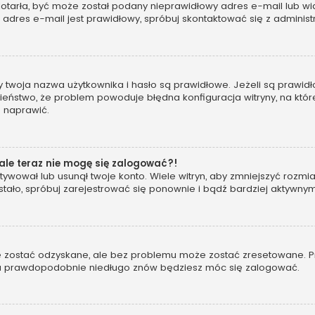
 dotarła, być może został podany nieprawidłowy adres e-mail lub wi
dres e-mail jest prawidłowy, spróbuj skontaktować się z administ
woja nazwa użytkownika i hasło są prawidłowe. Jeżeli są prawidłowe
eństwo, że problem powoduje błędna konfiguracja witryny, na której
o naprawić.
 ale teraz nie mogę się zalogować?!
ywował lub usunął twoje konto. Wiele witryn, aby zmniejszyć rozmi
 się stało, spróbuj zarejestrować się ponownie i bądź bardziej akt
ostać odzyskane, ale bez problemu może zostać zresetowane. Przej
, a prawdopodobnie niedługo znów będziesz móc się zalogować.