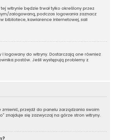
tej witrynie będzie trwał tylko określony przez
wanym/zalogowaną, podczas logowania zaznacz
w bibliotece, kawiarence internetowej, sali
y i logowany do witryny. Dostarczają one również
kownika postów. Jeśli występują problemy z
je zmienić, przejdź do panelu zarządzania swoim
 znajduje się zazwyczaj na górze stron witryny.
um?