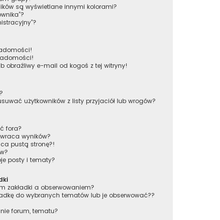
ików są wyświetlane innymi kolorami?
ownika”?
istracyjny”?
iadomości!
wiadomości!
obraźliwy e-mail od kogoś z tej witryny!
w?
wać użytkowników z listy przyjaciół lub wrogów?
ć fora?
 zwraca wyników?
ca pustą stronę?!
ów?
e posty i tematy?
dki
iem zakładki a obserwowaniem?
adkę do wybranych tematów lub je obserwować??
nie forum, tematu?