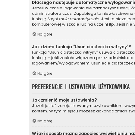
Dlaczego następuje automatyczne wylogowani
Jeżeli w czasie logowania nie zaznaczysz funkcji
Z
administratora czas. Zapobiega to niewłaściwem
funkcję
Loguj mnie automatycznie
. Jest to niezalec
komputerowej w szkole lub na uczelni itp. Jeśli nie wi
Na górę
Jak działa funkcja “Usuń ciasteczka witryny”?
Funkcja “Usuń ciasteczka witryny” usuwa ciasteczka
funkcję – jeśli została włączona przez administrat
logowaniem/wylogowaniem, usunięcie ciasteczek
Na górę
Preferencje i ustawienia użytkownika
Jak zmienić moje ustawienia?
Jeżeli jesteś zarejestrowanym użytkownikiem, wszy
kontem. W tym miejscu możesz dokonać zmian swoich
Na górę
W jaki sposób można zapobiec wyświetlaniu na