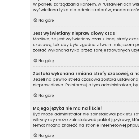
W panelu zarządzania kontem, w “Ustawieniach witr
wyświetlana tylko dla administratorów, moderatorów
Na górę
Jest wyświetlany nieprawidłowy czas!
Możliwe, że jest wyświetlany czas z innej strefy czas
czasową, tak aby była zgodna z twoim miejscem poby
zostać wykonana tylko przez zarejestrowanych użyt
Na górę
Została wykonana zmiana strefy czasowej, a na
Jeżeli na pewno strefa czasowa została ustawiona 
nieprawidłowo. Poinformuj o tym administratora, by
Na górę
Mojego języka nie ma na liście!
Być może administrator nie zainstalował pakietu za
witryny czy może zainstalować pakiet językowy, któr
temat można znaleźć na stronie internetowej
phpBB
Na górę