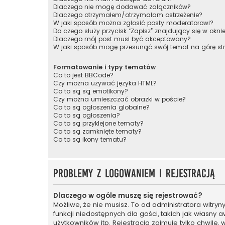
Dlaczego nie mogę dodawać załączników?
Dlaczego otrzymałem/otrzymałam ostrzeżenie?
W jaki sposób można zgłosić posty moderatorowi?
Do czego służy przycisk “Zapisz” znajdujący się w okni
Dlaczego mój post musi być akceptowany?
W jaki sposób mogę przesunąć swój temat na górę s
Formatowanie i typy tematów
Co to jest BBCode?
Czy można używać języka HTML?
Co to są są emotikony?
Czy można umieszczać obrazki w poście?
Co to są ogłoszenia globalne?
Co to są ogłoszenia?
Co to są przyklejone tematy?
Co to są zamknięte tematy?
Co to są ikony tematu?
Problemy z logowaniem i rejestracją
Dlaczego w ogóle muszę się rejestrować?
Możliwe, że nie musisz. To od administratora witry
funkcji niedostępnych dla gości, takich jak własny
użytkowników itp. Rejestracja zajmuje tylko chwilę, 