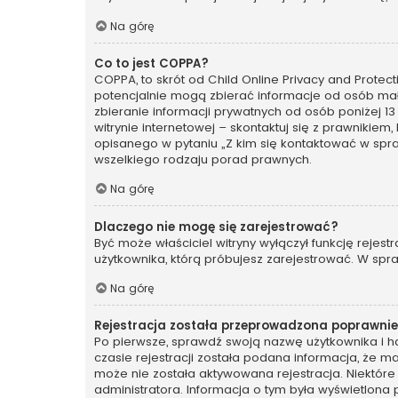
Na górę
Co to jest COPPA?
COPPA, to skrót od Child Online Privacy and Protec
potencjalnie mogą zbierać informacje od osób mał
zbieranie informacji prywatnych od osób poniżej 13
witrynie internetowej – skontaktuj się z prawnikiem
opisanego w pytaniu „Z kim się kontaktować w spr
wszelkiego rodzaju porad prawnych.
Na górę
Dlaczego nie mogę się zarejestrować?
Być może właściciel witryny wyłączył funkcję rejest
użytkownika, którą próbujesz zarejestrować. W spra
Na górę
Rejestracja została przeprowadzona poprawnie,
Po pierwsze, sprawdź swoją nazwę użytkownika i ha
czasie rejestracji została podana informacja, że ma
może nie została aktywowana rejestracja. Niektóre
administratora. Informacja o tym była wyświetlona 