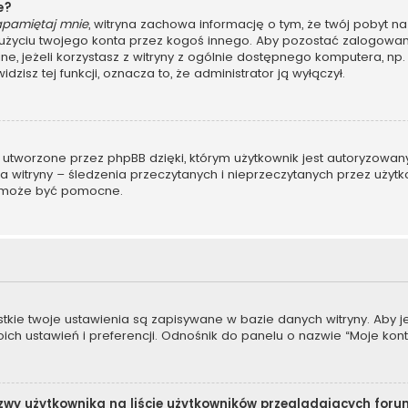
e?
apamiętaj mnie
, witryna zachowa informację o tym, że twój pobyt na 
u użyciu twojego konta przez kogoś innego. Aby pozostać zalogo
ane, jeżeli korzystasz z witryny z ogólnie dostępnego komputera, np. 
dzisz tej funkcji, oznacza to, że administrator ją wyłączył.
 utworzone przez phpBB dzięki, którym użytkownik jest autoryzowan
ora witryny – śledzenia przeczytanych i nieprzeczytanych przez użyt
 może być pomocne.
stkie twoje ustawienia są zapisywane w bazie danych witryny. Aby 
 ustawień i preferencji. Odnośnik do panelu o nazwie “Moje konto”
zwy użytkownika na liście użytkowników przeglądających for