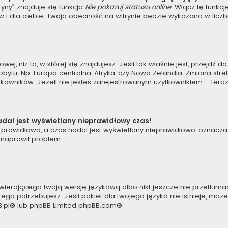
yny” znajduje się funkcja
Nie pokazuj statusu online
. Włącz tę funkc
 i dla ciebie. Twoja obecność na witrynie będzie wykazana w liczb
owej, niż ta, w której się znajdujesz. Jeśli tak właśnie jest, przejdź
tu. Np. Europa centralna, Afryka, czy Nowa Zelandia. Zmiana strefy
kowników. Jeżeli nie jesteś zarejestrowanym użytkownikiem – teraz
dal jest wyświetlany nieprawidłowy czas!
prawidłowo, a czas nadal jest wyświetlany nieprawidłowo, oznacza 
 naprawił problem.
wierającego twoją wersję językową albo nikt jeszcze nie przetłumac
ego potrzebujesz. Jeśli pakiet dla twojego języka nie istnieje, moż
.pl
® lub phpBB Limited
phpBB.com
®