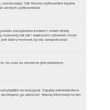
ję, zaznaczając
Tak
. Nazwa użytkownika będzie
ie ukrytych użytkowników.
 do panelu zarządzania kontem i zmień strefę
 czasowej, tak jak i większości ustawień, może
 jest dobry moment, by się zarejestrować.
to, że czas na serwerze jest ustawiony
zył phpBB3 na twój język. Zapytaj administratora
e spróbujesz go utworzyć. Więcej informacji na ten