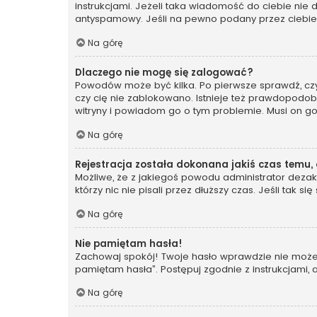
instrukcjami. Jeżeli taka wiadomość do ciebie nie
antyspamowy. Jeśli na pewno podany przez ciebie a
Na górę
Dlaczego nie mogę się zalogować?
Powodów może być kilka. Po pierwsze sprawdź, czy t
czy cię nie zablokowano. Istnieje też prawdopodobi
witryny i powiadom go o tym problemie. Musi on g
Na górę
Rejestracja została dokonana jakiś czas temu,
Możliwe, że z jakiegoś powodu administrator dezakt
którzy nic nie pisali przez dłuższy czas. Jeśli tak
Na górę
Nie pamiętam hasła!
Zachowaj spokój! Twoje hasło wprawdzie nie może z
pamiętam hasła”. Postępuj zgodnie z instrukcjami
Na górę