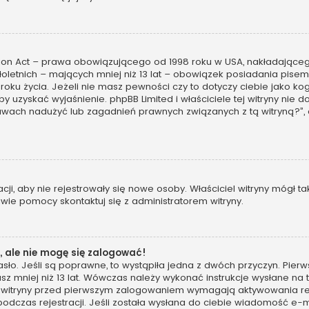
tion Act – prawa obowiązującego od 1998 roku w USA, nakładającego 
oletnich – mających mniej niż 13 lat – obowiązek posiadania pis
 roku życia. Jeżeli nie masz pewności czy to dotyczy ciebie jako 
, by uzyskać wyjaśnienie. phpBB Limited i właściciele tej witryny n
awach nadużyć lub zagadnień prawnych związanych z tą witryną?”,
racji, aby nie rejestrowały się nowe osoby. Właściciel witryny mógł 
wie pomocy skontaktuj się z administratorem witryny.
 ale nie mogę się zalogować!
sło. Jeśli są poprawne, to wystąpiła jedna z dwóch przyczyn. Pie
sz mniej niż 13 lat. Wówczas należy wykonać instrukcje wysłane na t
 witryny przed pierwszym zalogowaniem wymagają aktywowania rejes
podczas rejestracji. Jeśli została wysłana do ciebie wiadomość e-m