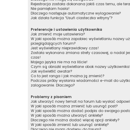
Rejestracja została dokonana jakiś czas temu, ale te
Nie pamiętam hasła!
Dlaczego następuje automatyczne wylogowanie?
Jak działa funkcja “Usuń ciasteczka witryny”?
Preferencje i ustawienia użytkownika
Jak zmienić moje ustawienia?
W jaki sposób można zapobiec wyświetlaniu nazwy uży
przeglądających forum?
Jest wyświetlany nieprawidłowy czas!
Została wykonana zmiana strefy czasowej, a nadal je
czas!
Mojego języka nie ma na liście!
Czym są obrazki wyświetlane obok nazwy użytkownika
Jak wyświetlić awatar?
Co to jest ranga i jak można ją zmienić?
Podczas próby wysłania wiadomości e-mail do użytko
zalogowanie. Dlaczego?
Problemy z pisaniem
Jak utworzyć nowy temat na forum lub wysłać odpow
W jaki sposób można zmienić lub usunąć post?
W jaki sposób można dodać podpis do swojego post
W jaki sposób można utworzyć ankietę?
Dlaczego nie można dodać więcej opcji ankiety?
W jaki sposób zmienić lub usunąć ankietę?
Dlaczego nie mam dostępu do forum?