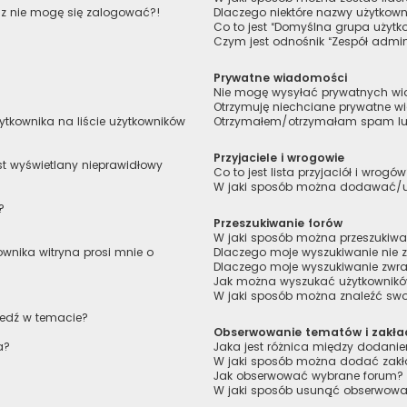
raz nie mogę się zalogować?!
Dlaczego niektóre nazwy użytkown
Co to jest “Domyślna grupa użytk
Czym jest odnośnik “Zespół admin
Prywatne wiadomości
Nie mogę wysyłać prywatnych w
Otrzymuję niechciane prywatne 
tkownika na liście użytkowników
Otrzymałem/otrzymałam spam lub 
Przyjaciele i wrogowie
st wyświetlany nieprawidłowy
Co to jest lista przyjaciół i wrogó
W jaki sposób można dodawać/usu
?
Przeszukiwanie forów
W jaki sposób można przeszukiwa
wnika witryna prosi mnie o
Dlaczego moje wyszukiwanie nie
Dlaczego moje wyszukiwanie zwra
Jak można wyszukać użytkownik
W jaki sposób można znaleźć swoj
iedź w temacie?
Obserwowanie tematów i zakła
a?
Jaka jest różnica między dodan
W jaki sposób można dodać zakł
Jak obserwować wybrane forum?
W jaki sposób usunąć obserwowa