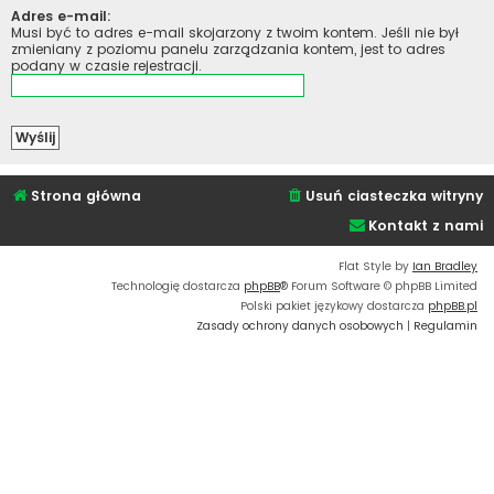
Adres e-mail:
Musi być to adres e-mail skojarzony z twoim kontem. Jeśli nie był
zmieniany z poziomu panelu zarządzania kontem, jest to adres
podany w czasie rejestracji.
Strona główna
Usuń ciasteczka witryny
Kontakt z nami
Flat Style by
Ian Bradley
Technologię dostarcza
phpBB
® Forum Software © phpBB Limited
Polski pakiet językowy dostarcza
phpBB.pl
Zasady ochrony danych osobowych
|
Regulamin