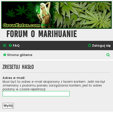
Forum o Marihuanie
FAQ
Zaloguj się
S
Strona główna
z
Zresetuj hasło
u
k
Adres e-mail:
a
Musi być to adres e-mail skojarzony z twoim kontem. Jeśli nie był
zmieniany z poziomu panelu zarządzania kontem, jest to adres
j
podany w czasie rejestracji.