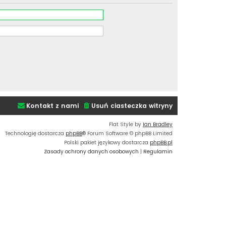
Kontakt z nami
Usuń ciasteczka witryny
Flat Style by
Ian Bradley
Technologię dostarcza
phpBB
® Forum Software © phpBB Limited
Polski pakiet językowy dostarcza
phpBB.pl
Zasady ochrony danych osobowych
|
Regulamin