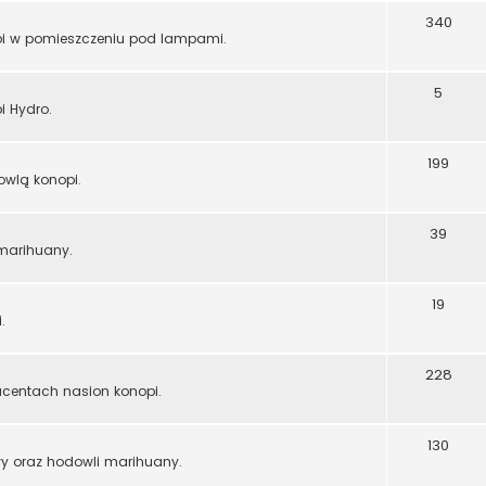
340
pi w pomieszczeniu pod lampami.
5
i Hydro.
199
owlą konopi.
39
marihuany.
19
.
228
centach nasion konopi.
130
y oraz hodowli marihuany.