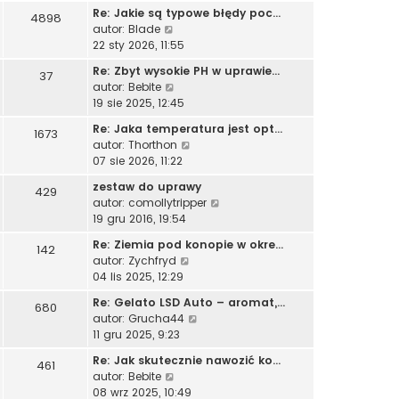
ś
t
Re: Jakie są typowe błędy poc…
4898
w
W
autor:
Blade
i
y
22 sty 2026, 11:55
e
ś
t
Re: Zbyt wysokie PH w uprawie…
37
w
l
W
autor:
Bebite
i
n
y
19 sie 2025, 12:45
e
a
ś
t
Re: Jaka temperatura jest opt…
j
1673
w
l
W
autor:
Thorthon
n
i
n
y
07 sie 2026, 11:22
o
e
a
ś
w
t
zestaw do uprawy
j
429
w
s
l
W
autor:
comollytripper
n
i
z
n
y
19 gru 2016, 19:54
o
e
y
a
ś
w
t
p
Re: Ziemia pod konopie w okre…
j
142
w
s
l
o
W
autor:
Zychfryd
n
i
z
n
s
y
04 lis 2025, 12:29
o
e
y
a
t
ś
w
t
p
Re: Gelato LSD Auto – aromat,…
j
680
w
s
l
o
W
autor:
Grucha44
n
i
z
n
s
y
11 gru 2025, 9:23
o
e
y
a
t
ś
w
t
p
Re: Jak skutecznie nawozić ko…
j
461
w
s
l
o
W
autor:
Bebite
n
i
z
n
s
y
08 wrz 2025, 10:49
o
e