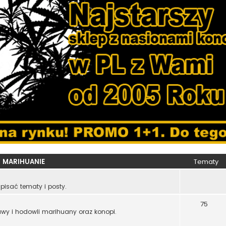
 MARIHUANIE
Tematy
pisać tematy i posty.
75
rawy i hodowli marihuany oraz konopi.