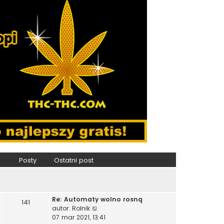
Posty
Ostatni post
Re: Automaty wolno rosną
141
W
autor:
Rolnik
y
07 mar 2021, 13:41