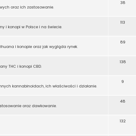
38
wych oraz ich zastosowanie.
113
y i konopi w Polsce i na świecie.
89
ihuana i konopie oraz jak wygląda rynek.
138
ny THC i konopi CBD.
9
nnych kannabinoidach, ich właściwości i działanie.
48
astosowanie oraz dawkowanie.
132