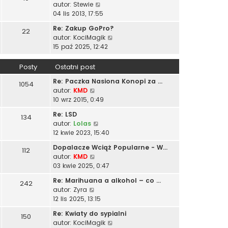
l
t
W
autor:
Stewie
n
i
z
n
y
04 lis 2013, 17:55
o
e
y
a
ś
w
t
p
Re: Zakup GoPro?
j
22
w
s
l
o
W
autor:
KociMagik
n
i
z
n
s
y
15 paź 2025, 12:42
o
e
y
a
t
ś
w
t
p
j
w
s
Posty
Ostatni post
l
o
n
i
z
n
s
o
Re: Paczka Nasiona Konopi za …
e
1054
y
a
t
W
w
autor:
KMD
t
p
j
y
s
10 wrz 2015, 0:49
l
o
n
ś
z
n
s
o
Re: LSD
134
w
y
a
t
W
w
autor:
Lolas
i
p
j
y
s
12 kwie 2023, 15:40
e
o
n
ś
z
t
s
o
Dopalacze Wciąż Popularne - W…
112
w
y
l
t
W
w
autor:
KMD
i
p
n
y
s
03 kwie 2025, 0:47
e
o
a
ś
z
t
s
Re: Marihuana a alkohol – co …
j
242
w
y
l
t
W
autor:
Zyra
n
i
p
n
y
12 lis 2025, 13:15
o
e
o
a
ś
w
t
s
Re: Kwiaty do sypialni
j
150
w
s
l
t
W
autor:
KociMagik
n
i
z