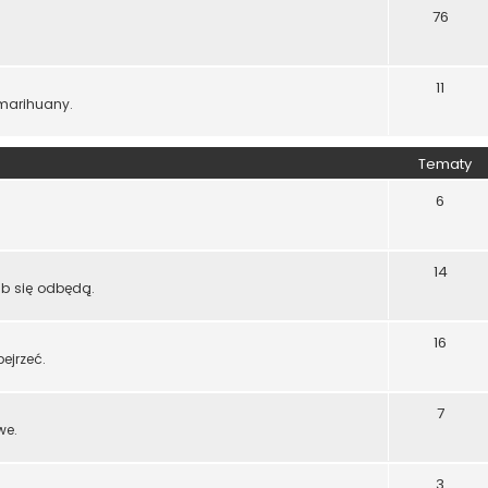
76
11
 marihuany.
Tematy
6
14
ub się odbędą.
16
bejrzeć.
7
we.
3