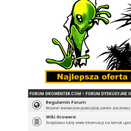
FORUM GROWENTER.COM - FORUM DYSKUSYJNE O
Regulamin Forum
Ważne! koniecznie przeczytaj zanim zaczniesz 
Wiki Growera
Znajdziesz tutaj wiele informacji na temat up