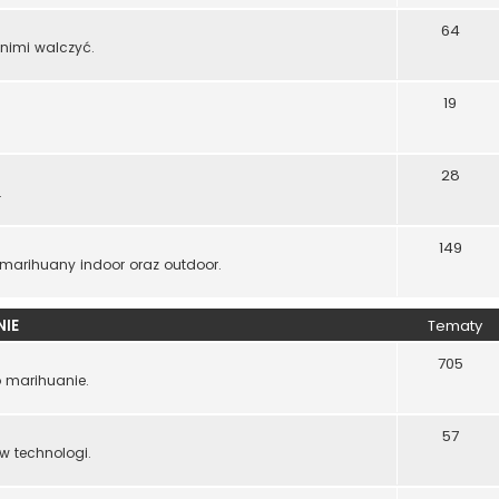
64
 nimi walczyć.
19
28
.
149
i marihuany indoor oraz outdoor.
NIE
Tematy
705
o marihuanie.
57
w technologi.