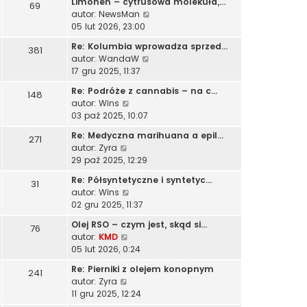
o
Limonen – cytrusowa molekuła,…
69
y
w
l
t
w
W
autor:
NewsMan
p
i
n
s
y
05 lut 2026, 23:00
o
e
a
z
ś
s
t
Re: Kolumbia wprowadza sprzed…
j
381
y
w
t
l
W
autor:
WandaW
n
p
i
n
y
17 gru 2025, 11:37
o
o
e
a
ś
w
s
t
Re: Podróże z cannabis – na c…
j
148
w
s
t
l
W
autor:
Wins
n
i
z
n
y
03 paź 2025, 10:07
o
e
y
a
ś
w
t
p
Re: Medyczna marihuana a epil…
j
271
w
s
l
o
W
autor:
Zyra
n
i
z
n
s
y
29 paź 2025, 12:29
o
e
y
a
t
ś
w
t
p
Re: Półsyntetyczne i syntetyc…
j
31
w
s
l
o
W
autor:
Wins
n
i
z
n
s
y
02 gru 2025, 11:37
o
e
y
a
t
ś
w
t
p
Olej RSO – czym jest, skąd si…
j
76
w
s
l
o
W
autor:
KMD
n
i
z
n
s
y
05 lut 2026, 0:24
o
e
y
a
t
ś
w
t
p
Re: Pierniki z olejem konopnym
j
241
w
s
l
o
W
autor:
Zyra
n
i
z
n
s
y
11 gru 2025, 12:24
o
e
y
a
t
ś