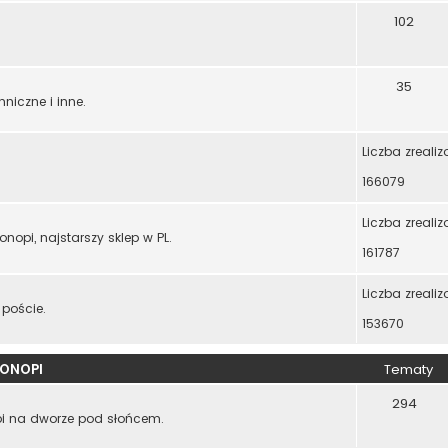
102
35
niczne i inne.
Liczba zreali
.
166079
Liczba zreali
nopi, najstarszy sklep w PL.
161787
Liczba zreali
 poście.
153670
ONOPI
Tematy
294
pi na dworze pod słońcem.