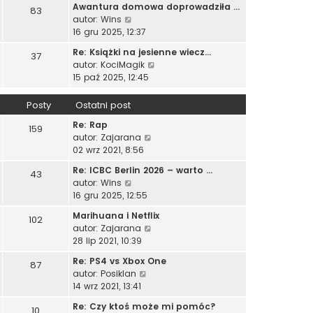
w
t
p
Awantura domowa doprowadziła …
j
83
w
s
l
o
W
autor:
Wins
n
i
z
n
s
y
16 gru 2025, 12:37
o
e
y
a
t
ś
w
t
p
Re: Książki na jesienne wiecz…
j
37
w
s
l
o
W
autor:
KociMagik
n
i
z
n
s
y
15 paź 2025, 12:45
o
e
y
a
t
ś
w
t
p
j
w
s
Posty
Ostatni post
l
o
n
i
z
n
s
o
Re: Rap
e
159
y
a
t
w
W
autor:
Zajarana
t
p
j
s
y
02 wrz 2021, 8:56
l
o
n
z
ś
n
s
o
Re: ICBC Berlin 2026 – warto …
43
y
w
a
t
w
W
autor:
Wins
p
i
j
s
y
16 gru 2025, 12:55
o
e
n
z
ś
s
t
o
Marihuana i Netflix
102
y
w
t
l
W
w
autor:
Zajarana
p
i
n
y
s
28 lip 2021, 10:39
o
e
a
ś
z
s
t
Re: PS4 vs Xbox One
j
87
w
y
t
l
W
autor:
Posiklan
n
i
p
n
y
14 wrz 2021, 13:41
o
e
o
a
ś
w
t
s
Re: Czy ktoś może mi pomóc?
j
10
w
s