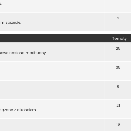
.
2
m sprzęcie.
Tematy
25
rmowe nasiona marihuany.
35
6
21
wiązane z alkoholem.
19