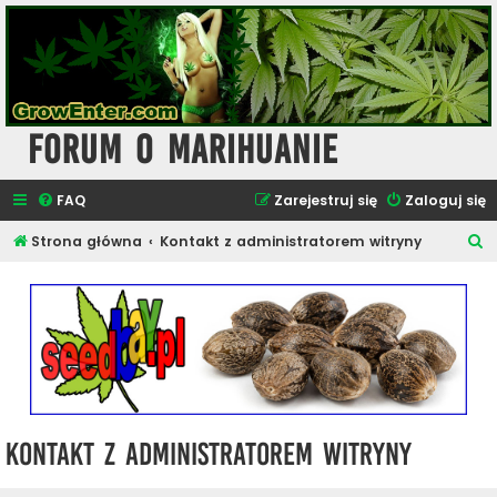
Forum o Marihuanie
FAQ
Zarejestruj się
Zaloguj się
S
Strona główna
Kontakt z administratorem witryny
z
u
k
a
j
Kontakt z administratorem witryny