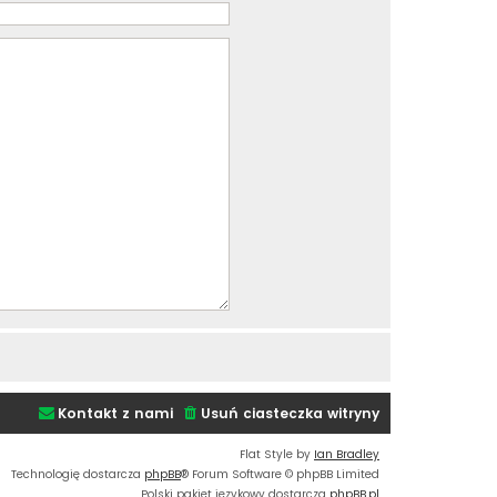
Kontakt z nami
Usuń ciasteczka witryny
Flat Style by
Ian Bradley
Technologię dostarcza
phpBB
® Forum Software © phpBB Limited
Polski pakiet językowy dostarcza
phpBB.pl