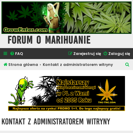
Forum o Marihuanie
FAQ
Zarejestruj się
Zaloguj się
S
Strona główna
Kontakt z administratorem witryny
z
u
k
a
j
Kontakt z administratorem witryny