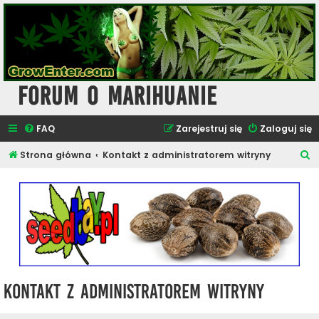
Forum o Marihuanie
FAQ
Zarejestruj się
Zaloguj się
S
Strona główna
Kontakt z administratorem witryny
z
u
k
a
j
Kontakt z administratorem witryny