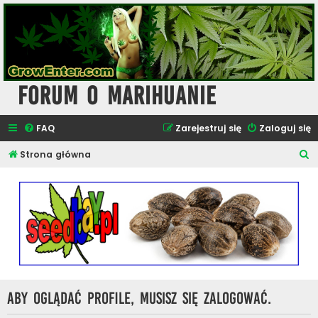
Forum o Marihuanie
FAQ
Zarejestruj się
Zaloguj się
S
Strona główna
z
u
k
a
j
Aby oglądać profile, musisz się zalogować.