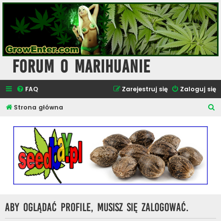
Forum o Marihuanie
FAQ
Zarejestruj się
Zaloguj się
S
Strona główna
z
u
k
a
j
Aby oglądać profile, musisz się zalogować.