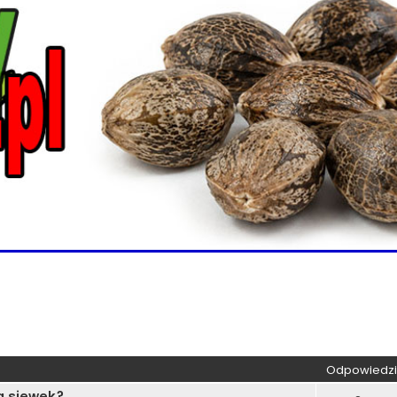
wane
Odpowiedzi
a siewek?