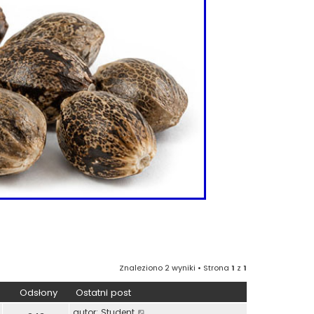
Znaleziono 2 wyniki • Strona
1
z
1
Odsłony
Ostatni post
autor:
Student