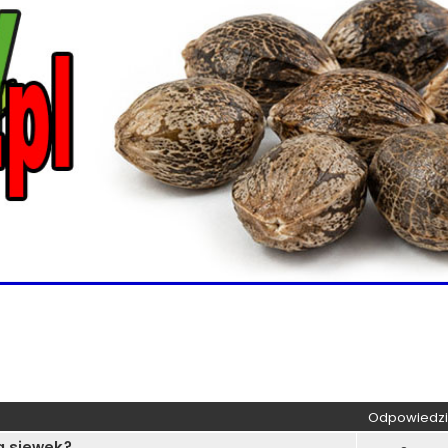
wane
Odpowiedzi
a siewek?