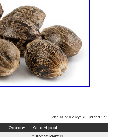
Znaleziono 2 wyniki • Strona
1
z
1
Odsłony
Ostatni post
autor:
Student