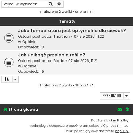
Szukaj
Wyszukiwanie zaawansowane
Znaleziono 2 wyniki • Strona
1
z
1
Tematy
Jaka temperatura jest optymalna dla siewek?
Ostatni post autor:
Thorthon
«
07 sie 2026, 11:22
w
Ogólnie
Odpowiedzi:
3
Jak uniknąć przelania roślin?
Ostatni post autor:
Blade
«
07 sie 2026, 11:21
w
Ogólnie
Odpowiedzi:
5
Znaleziono 2 wyniki • Strona
1
z
1
Przejdź do
Strona główna
Flat Style by
Ian Bradley
Technologię dostarcza
phpBB
® Forum Software © phpBB Limited
Polski pakiet językowy dostarcza
phpBB.pl