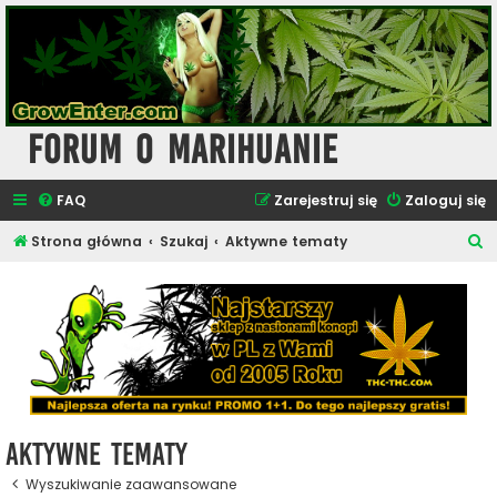
Forum o Marihuanie
FAQ
Zarejestruj się
Zaloguj się
S
Strona główna
Szukaj
Aktywne tematy
z
u
k
a
j
Aktywne tematy
Wyszukiwanie zaawansowane