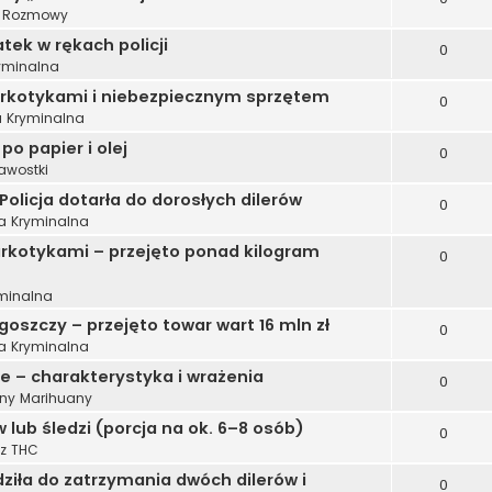
e Rozmowy
tek w rękach policji
0
ryminalna
narkotykami i niebezpiecznym sprzętem
0
a Kryminalna
o papier i olej
0
awostki
olicja dotarła do dorosłych dilerów
0
ka Kryminalna
arkotykami – przejęto ponad kilogram
0
yminalna
szczy – przejęto towar wart 16 mln zł
0
ka Kryminalna
 – charakterystyka i wrażenia
0
ny Marihuany
 lub śledzi (porcja na ok. 6–8 osób)
0
 z THC
ziła do zatrzymania dwóch dilerów i
0