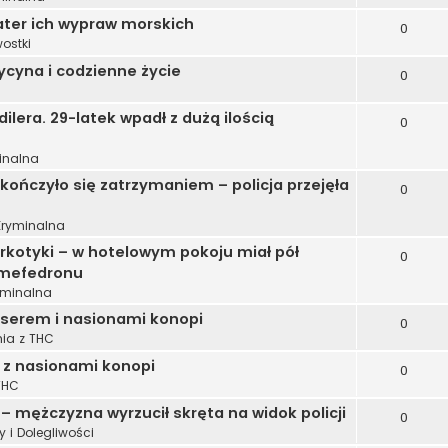
ater ich wypraw morskich
0
ostki
cyna i codzienne życie
0
ilera. 29-latek wpadł z dużą ilością
0
inalna
ończyło się zatrzymaniem – policja przejęła
0
Kryminalna
rkotyki – w hotelowym pokoju miał pół
0
 mefedronu
yminalna
 serem i nasionami konopi
0
ia z THC
z nasionami konopi
0
THC
 mężczyzna wyrzucił skręta na widok policji
0
 i Dolegliwości