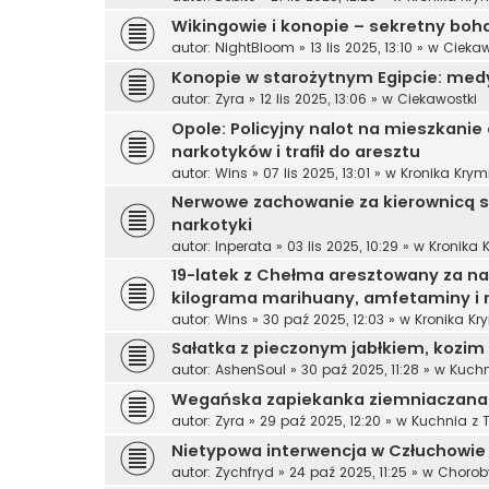
Wikingowie i konopie – sekretny boh
autor:
NightBloom
»
13 lis 2025, 13:10
» w
Ciekaw
Konopie w starożytnym Egipcie: medy
autor:
Zyra
»
12 lis 2025, 13:06
» w
Ciekawostki
Opole: Policyjny nalot na mieszkanie d
narkotyków i trafił do aresztu
autor:
Wins
»
07 lis 2025, 13:01
» w
Kronika Krym
Nerwowe zachowanie za kierownicą sk
narkotyki
autor:
Inperata
»
03 lis 2025, 10:29
» w
Kronika 
19-latek z Chełma aresztowany za na
kilograma marihuany, amfetaminy i
autor:
Wins
»
30 paź 2025, 12:03
» w
Kronika Kr
Sałatka z pieczonym jabłkiem, kozim
autor:
AshenSoul
»
30 paź 2025, 11:28
» w
Kuchn
Wegańska zapiekanka ziemniaczana 
autor:
Zyra
»
29 paź 2025, 12:20
» w
Kuchnia z 
Nietypowa interwencja w Człuchowie –
autor:
Zychfryd
»
24 paź 2025, 11:25
» w
Choroby