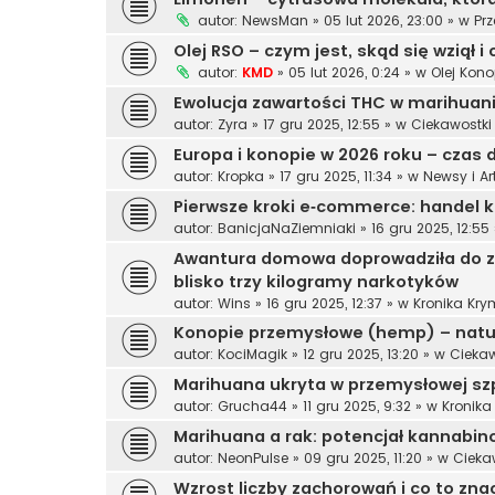
autor:
NewsMan
»
05 lut 2026, 23:00
» w
Pr
Olej RSO – czym jest, skąd się wziął
autor:
KMD
»
05 lut 2026, 0:24
» w
Olej Kon
Ewolucja zawartości THC w marihuanie
autor:
Zyra
»
17 gru 2025, 12:55
» w
Ciekawostki
Europa i konopie w 2026 roku – czas d
autor:
Kropka
»
17 gru 2025, 11:34
» w
Newsy i Ar
Pierwsze kroki e‑commerce: handel 
autor:
BanicjaNaZiemniaki
»
16 gru 2025, 12:55
Awantura domowa doprowadziła do za
blisko trzy kilogramy narkotyków
autor:
Wins
»
16 gru 2025, 12:37
» w
Kronika Kry
Konopie przemysłowe (hemp) – natur
autor:
KociMagik
»
12 gru 2025, 13:20
» w
Ciekaw
Marihuana ukryta w przemysłowej szp
autor:
Grucha44
»
11 gru 2025, 9:32
» w
Kronika
Marihuana a rak: potencjał kannabin
autor:
NeonPulse
»
09 gru 2025, 11:20
» w
Cieka
Wzrost liczby zachorowań i co to znac