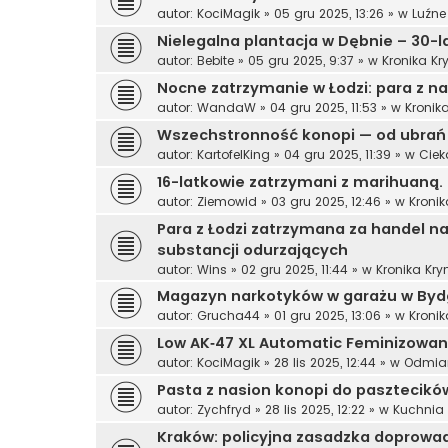
autor:
KociMagik
»
05 gru 2025, 13:26
» w
Luźn
Nielegalna plantacja w Dębnie – 30-la
autor:
Bebite
»
05 gru 2025, 9:37
» w
Kronika K
Nocne zatrzymanie w Łodzi: para z 
autor:
WandaW
»
04 gru 2025, 11:53
» w
Kronik
Wszechstronność konopi — od ubrań p
autor:
KartofelKing
»
04 gru 2025, 11:39
» w
Ciek
16-latkowie zatrzymani z marihuaną. P
autor:
Ziemowid
»
03 gru 2025, 12:46
» w
Kroni
Para z Łodzi zatrzymana za handel n
substancji odurzających
autor:
Wins
»
02 gru 2025, 11:44
» w
Kronika Kr
Magazyn narkotyków w garażu w Bydgo
autor:
Grucha44
»
01 gru 2025, 13:06
» w
Kroni
Low AK‑47 XL Automatic Feminizowane
autor:
KociMagik
»
28 lis 2025, 12:44
» w
Odmia
Pasta z nasion konopi do pasztecików
autor:
Zychfryd
»
28 lis 2025, 12:22
» w
Kuchnia
Kraków: policyjna zasadzka doprowad