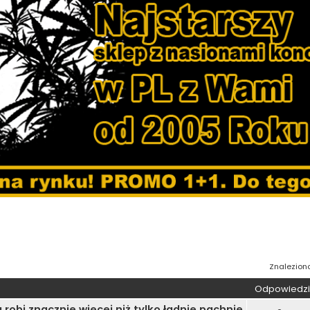
wane
Znalezion
Odpowiedzi
robi znacznie więcej niż tylko ładnie pachnie