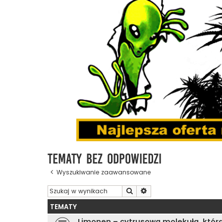
Tematy bez odpowiedzi
Wyszukiwanie zaawansowane
Szukaj
Wyszukiwanie zaawanso
TEMATY
Limonen – cytrusowa molekuła, która 