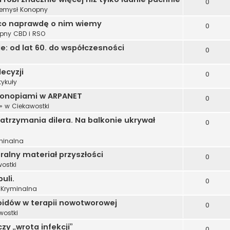
0
zemysł Konopny
 i co naprawdę o nim wiemy
0
opny CBD i RSO
: od lat 60. do współczesności
0
ecyzji
0
tykuły
konopiami w ARPANET
0
» w
Ciekawostki
trzymania dilera. Na balkonie ukrywał
0
minalna
alny materiał przyszłości
0
ostki
uli.
0
 Kryminalna
oidów w terapii nowotworowej
0
wostki
zy „wrota infekcji”
0