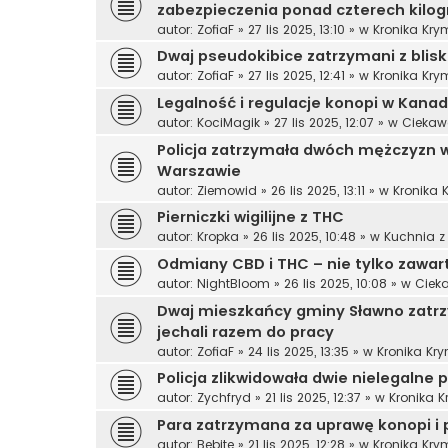
zabezpieczenia ponad czterech kilo
autor:
ZofiaF
»
27 lis 2025, 13:10
» w
Kronika Kry
Dwaj pseudokibice zatrzymani z bli
autor:
ZofiaF
»
27 lis 2025, 12:41
» w
Kronika Kry
Legalność i regulacje konopi w Kanad
autor:
KociMagik
»
27 lis 2025, 12:07
» w
Ciekaw
Policja zatrzymała dwóch mężczyzn 
Warszawie
autor:
Ziemowid
»
26 lis 2025, 13:11
» w
Kronika 
Pierniczki wigilijne z THC
autor:
Kropka
»
26 lis 2025, 10:48
» w
Kuchnia z
Odmiany CBD i THC – nie tylko zawart
autor:
NightBloom
»
26 lis 2025, 10:08
» w
Ciek
Dwaj mieszkańcy gminy Sławno zatr
jechali razem do pracy
autor:
ZofiaF
»
24 lis 2025, 13:35
» w
Kronika Kr
Policja zlikwidowała dwie nielegalne
autor:
Zychfryd
»
21 lis 2025, 12:37
» w
Kronika 
Para zatrzymana za uprawę konopi i 
autor:
Bebite
»
21 lis 2025, 12:28
» w
Kronika Kry