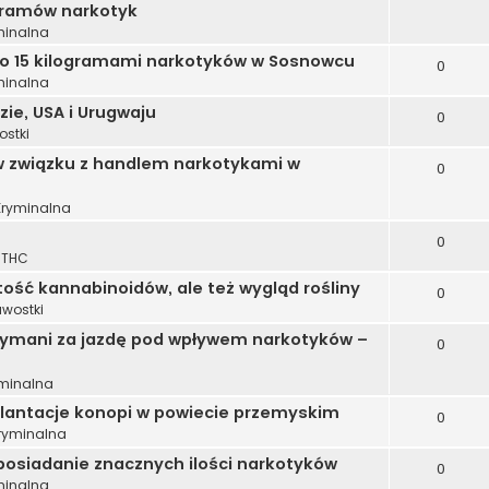
gramów narkotyk
minalna
sko 15 kilogramami narkotyków w Sosnowcu
0
minalna
zie, USA i Urugwaju
0
ostki
w związku z handlem narkotykami w
0
Kryminalna
0
 THC
ość kannabinoidów, ale też wygląd rośliny
0
awostki
zymani za jazdę pod wpływem narkotyków –
0
yminalna
 plantacje konopi w powiecie przemyskim
0
Kryminalna
posiadanie znacznych ilości narkotyków
0
minalna