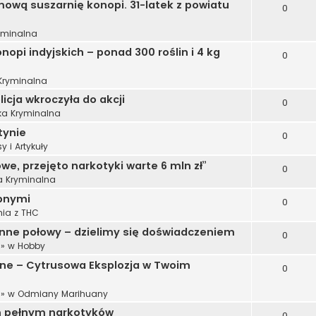
mową suszarnię konopi. 31-latek z powiatu
0
yminalna
nopi indyjskich – ponad 300 roślin i 4 kg
0
 Kryminalna
licja wkroczyła do akcji
0
ka Kryminalna
tynie
0
y i Artykuły
we, przejęto narkotyki warte 6 mln zł”
0
a Kryminalna
opnymi
0
ia z THC
ienne połowy – dzielimy się doświadczeniem
0
» w
Hobby
ne – Cytrusowa Eksplozja w Twoim
0
» w
Odmiany Marihuany
em pełnym narkotyków
0