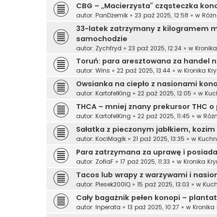
CBG – „Macierzysta” cząsteczka ko
autor:
PanDżemik
»
23 paź 2025, 12:58
» w
Różn
33-latek zatrzymany z kilogramem ma
samochodzie
autor:
Zychfryd
»
23 paź 2025, 12:24
» w
Kronik
Toruń: para aresztowana za handel 
autor:
Wins
»
22 paź 2025, 13:44
» w
Kronika Kr
Owsianka na ciepło z nasionami kono
autor:
KartofelKing
»
22 paź 2025, 12:05
» w
Kuc
THCA – mniej znany prekursor THC o
autor:
KartofelKing
»
22 paź 2025, 11:45
» w
Róż
Sałatka z pieczonym jabłkiem, kozim
autor:
KociMagik
»
21 paź 2025, 13:35
» w
Kuchn
Para zatrzymana za uprawę i posiad
autor:
ZofiaF
»
17 paź 2025, 11:33
» w
Kronika Kr
Tacos lub wrapy z warzywami i nasi
autor:
Piesek200IQ
»
15 paź 2025, 13:03
» w
Kuch
Cały bagażnik pełen konopi – plantat
autor:
Inperata
»
13 paź 2025, 10:27
» w
Kronika