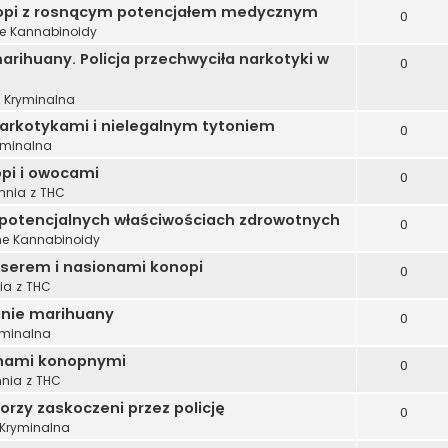
nopi z rosnącym potencjałem medycznym
0
e Kannabinoidy
rihuany. Policja przechwyciła narkotyki w
0
a Kryminalna
narkotykami i nielegalnym tytoniem
0
yminalna
pi i owocami
0
hnia z THC
 potencjalnych właściwościach zdrowotnych
0
ne Kannabinoidy
 serem i nasionami konopi
0
ia z THC
anie marihuany
0
yminalna
onami konopnymi
0
nia z THC
orzy zaskoczeni przez policję
0
 Kryminalna