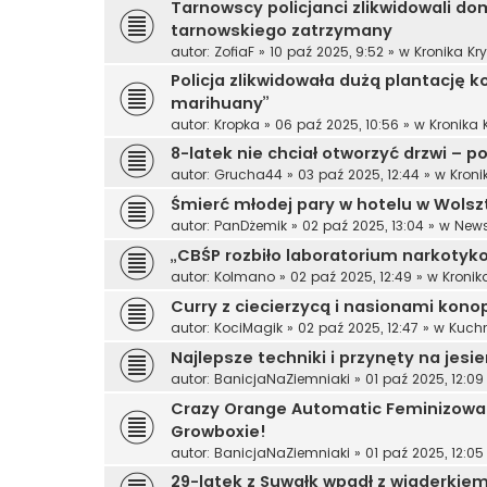
Tarnowscy policjanci zlikwidowali do
tarnowskiego zatrzymany
autor:
ZofiaF
»
10 paź 2025, 9:52
» w
Kronika Kr
Policja zlikwidowała dużą plantację ko
marihuany”
autor:
Kropka
»
06 paź 2025, 10:56
» w
Kronika
8-latek nie chciał otworzyć drzwi – po
autor:
Grucha44
»
03 paź 2025, 12:44
» w
Kroni
Śmierć młodej pary w hotelu w Wolsz
autor:
PanDżemik
»
02 paź 2025, 13:04
» w
News
„CBŚP rozbiło laboratorium narkotyko
autor:
Kolmano
»
02 paź 2025, 12:49
» w
Kronik
Curry z ciecierzycą i nasionami kon
autor:
KociMagik
»
02 paź 2025, 12:47
» w
Kuchn
Najlepsze techniki i przynęty na jes
autor:
BanicjaNaZiemniaki
»
01 paź 2025, 12:09
Crazy Orange Automatic Feminizowa
Growboxie!
autor:
BanicjaNaZiemniaki
»
01 paź 2025, 12:05
29-latek z Suwałk wpadł z wiaderki