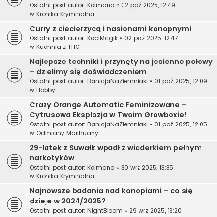
Ostatni post autor:
Kolmano
«
02 paź 2025, 12:49
w
Kronika Kryminalna
Curry z ciecierzycą i nasionami konopnymi
Ostatni post autor:
KociMagik
«
02 paź 2025, 12:47
w
Kuchnia z THC
Najlepsze techniki i przynęty na jesienne połowy
– dzielimy się doświadczeniem
Ostatni post autor:
BanicjaNaZiemniaki
«
01 paź 2025, 12:09
w
Hobby
Crazy Orange Automatic Feminizowane –
Cytrusowa Eksplozja w Twoim Growboxie!
Ostatni post autor:
BanicjaNaZiemniaki
«
01 paź 2025, 12:05
w
Odmiany Marihuany
29-latek z Suwałk wpadł z wiaderkiem pełnym
narkotyków
Ostatni post autor:
Kolmano
«
30 wrz 2025, 13:35
w
Kronika Kryminalna
Najnowsze badania nad konopiami – co się
dzieje w 2024/2025?
Ostatni post autor:
NightBloom
«
29 wrz 2025, 13:20