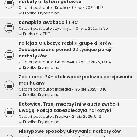
narkotyki, tytoń i gotówka
Ostatni post autor:
Kropka
«
04 wrz 2025, 11:12
w
Kronika Kryminalna
Kanapki z awokado i THC
Ostatni post autor:
Zychfryd
«
01 wrz 2025, 12:35
w
Kuchnia z THC
Policja z Głubczyc rozbiła grupę dilerów.
Zabezpieczono ponad 22 tysiące porcji
narkotyków
Ostatni post autor:
Grucha44
«
28 sie 2025, 13:04
w
Kronika Kryminalna
Zakopane: 24-latek wpadł podczas porcjowania
marihuany
Ostatni post autor:
Inperata
«
25 sie 2025, 13:10
w
Kronika Kryminalna
Katowice. Trzej mężczyźni w aucie zwrócili
uwagę. Policja zabezpieczyła narkotyki
Ostatni post autor:
Kropka
«
21 sie 2025, 9:12
w
Kronika Kryminalna
Nietypowe sposoby ukrywania narkotyków –