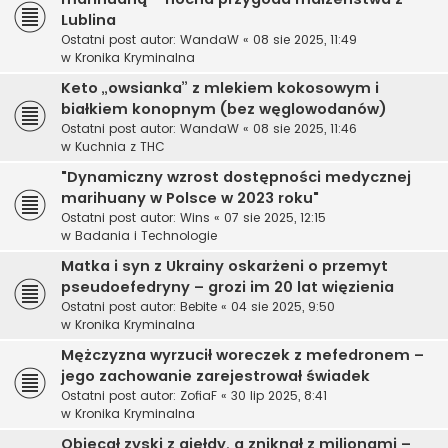
Lublina
Ostatni post autor:
WandaW
«
08 sie 2025, 11:49
w
Kronika Kryminalna
Keto „owsianka” z mlekiem kokosowym i
białkiem konopnym (bez węglowodanów)
Ostatni post autor:
WandaW
«
08 sie 2025, 11:46
w
Kuchnia z THC
"Dynamiczny wzrost dostępności medycznej
marihuany w Polsce w 2023 roku"
Ostatni post autor:
Wins
«
07 sie 2025, 12:15
w
Badania i Technologie
Matka i syn z Ukrainy oskarżeni o przemyt
pseudoefedryny – grozi im 20 lat więzienia
Ostatni post autor:
Bebite
«
04 sie 2025, 9:50
w
Kronika Kryminalna
Mężczyzna wyrzucił woreczek z mefedronem –
jego zachowanie zarejestrował świadek
Ostatni post autor:
ZofiaF
«
30 lip 2025, 8:41
w
Kronika Kryminalna
Obiecał zyski z giełdy, a zniknął z milionami –