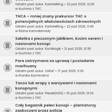
Ostatni post autor:
KartofelKing
«
22 paź 2025, 12:05
w
Kuchnia z THC
THCA – mniej znany prekursor THC o
potencjalnych właściwościach zdrowotnych
Ostatni post autor:
KartofelKing
«
22 paź 2025, 11:45
w
Różne Kannabinoidy
Sałatka z pieczonym jabłkiem, kozim serem i
nasionami konopi
Ostatni post autor:
KociMagik
«
21 paź 2025, 13:35
w
Kuchnia z THC
Para zatrzymana za uprawę i posiadanie
marihuany
Ostatni post autor:
ZofiaF
«
17 paź 2025, 11:33
w
Kronika Kryminalna
Tacos lub wrapy z warzywami i nasionami
konopnymi
Ostatni post autor:
Piesek200IQ
«
15 paź 2025, 13:03
w
Kuchnia z THC
Cały bagażnik pełen konopi – plantatorzy
zaskoczeni przez policję