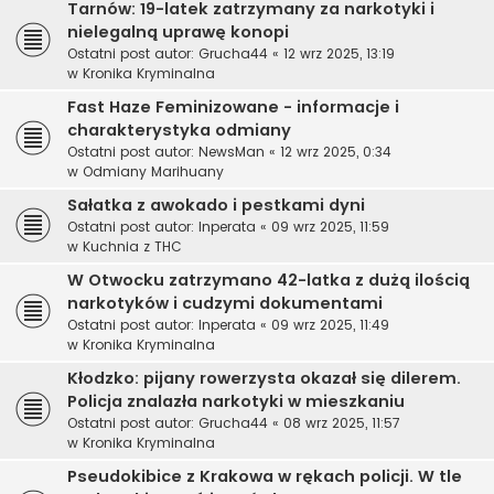
Tarnów: 19-latek zatrzymany za narkotyki i
nielegalną uprawę konopi
Ostatni post autor:
Grucha44
«
12 wrz 2025, 13:19
w
Kronika Kryminalna
Fast Haze Feminizowane - informacje i
charakterystyka odmiany
Ostatni post autor:
NewsMan
«
12 wrz 2025, 0:34
w
Odmiany Marihuany
Sałatka z awokado i pestkami dyni
Ostatni post autor:
Inperata
«
09 wrz 2025, 11:59
w
Kuchnia z THC
W Otwocku zatrzymano 42-latka z dużą ilością
narkotyków i cudzymi dokumentami
Ostatni post autor:
Inperata
«
09 wrz 2025, 11:49
w
Kronika Kryminalna
Kłodzko: pijany rowerzysta okazał się dilerem.
Policja znalazła narkotyki w mieszkaniu
Ostatni post autor:
Grucha44
«
08 wrz 2025, 11:57
w
Kronika Kryminalna
Pseudokibice z Krakowa w rękach policji. W tle