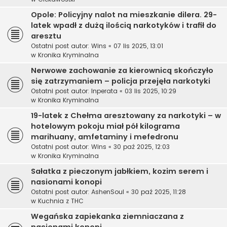
Opole: Policyjny nalot na mieszkanie dilera. 29-
latek wpadł z dużą ilością narkotyków i trafił do
aresztu
Ostatni post autor:
Wins
«
07 lis 2025, 13:01
w
Kronika Kryminalna
Nerwowe zachowanie za kierownicą skończyło
się zatrzymaniem – policja przejęła narkotyki
Ostatni post autor:
Inperata
«
03 lis 2025, 10:29
w
Kronika Kryminalna
19-latek z Chełma aresztowany za narkotyki – w
hotelowym pokoju miał pół kilograma
marihuany, amfetaminy i mefedronu
Ostatni post autor:
Wins
«
30 paź 2025, 12:03
w
Kronika Kryminalna
Sałatka z pieczonym jabłkiem, kozim serem i
nasionami konopi
Ostatni post autor:
AshenSoul
«
30 paź 2025, 11:28
w
Kuchnia z THC
Wegańska zapiekanka ziemniaczana z