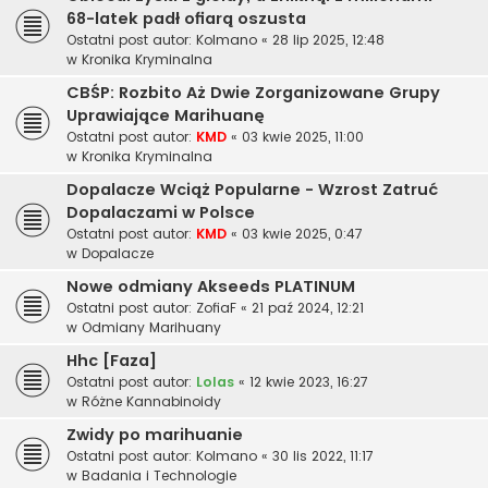
68-latek padł ofiarą oszusta
Ostatni post autor:
Kolmano
«
28 lip 2025, 12:48
w
Kronika Kryminalna
CBŚP: Rozbito Aż Dwie Zorganizowane Grupy
Uprawiające Marihuanę
Ostatni post autor:
KMD
«
03 kwie 2025, 11:00
w
Kronika Kryminalna
Dopalacze Wciąż Popularne - Wzrost Zatruć
Dopalaczami w Polsce
Ostatni post autor:
KMD
«
03 kwie 2025, 0:47
w
Dopalacze
Nowe odmiany Akseeds PLATINUM
Ostatni post autor:
ZofiaF
«
21 paź 2024, 12:21
w
Odmiany Marihuany
Hhc [Faza]
Ostatni post autor:
Lolas
«
12 kwie 2023, 16:27
w
Różne Kannabinoidy
Zwidy po marihuanie
Ostatni post autor:
Kolmano
«
30 lis 2022, 11:17
w
Badania i Technologie