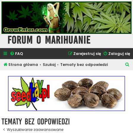
Forum o Marihuanie
FAQ
Zarejestruj się
Zaloguj się
S
Strona główna
Szukaj
Tematy bez odpowiedzi
z
u
k
a
j
Tematy bez odpowiedzi
Wyszukiwanie zaawansowane