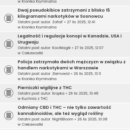
w
Kronika Kryminalna
Dwaj pseudokibice zatrzymani z blisko 15
kilogramami narkotyków w Sosnowcu
Ostatni post autor:
ZofiaF
«
27 lis 2025, 12:41
w
Kronika Kryminalna
Legalność i regulacje konopi w Kanadzie, USA i
Urugwaju
Ostatni post autor:
KociMagik
«
27 lis 2025, 12:07
w
Ciekawostki
Policja zatrzymała dwóch mężczyzn w związku z
handlem narkotykami w Warszawie
Ostatni post autor:
Ziemowid
«
26 lis 2025, 13:11
w
Kronika Kryminalna
Pierniczki wigilijne z THC
Ostatni post autor:
Kropka
«
26 lis 2025, 10:48
w
Kuchnia z THC
Odmiany CBD i THC – nie tylko zawartość
kannabinoidów, ale też wygląd rośliny
Ostatni post autor:
NightBloom
«
26 lis 2025, 10:08
w
Ciekawostki