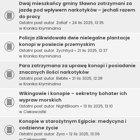
Dwaj mieszkańcy gminy Sławno zatrzymani za
jazdę pod wpływem narkotyków – jechali razem
do pracy
Ostatni post autor:
ZofiaF
«
24 lis 2025, 13:35
w
Kronika Kryminalna
Policja zlikwidowała dwie nielegalne plantacje
konopi w powiecie przemyskim
Ostatni post autor:
Zychfryd
«
21 lis 2025, 12:37
w
Kronika Kryminalna
Para zatrzymana za uprawę konopi i posiadanie
znacznych ilości narkotyków
Ostatni post autor:
Bebite
«
21 lis 2025, 12:28
w
Kronika Kryminalna
Wikingowie i konopie – sekretny bohater ich
wypraw morskich
Ostatni post autor:
NightBloom
«
13 lis 2025, 13:10
w
Ciekawostki
Konopie w starożytnym Egipcie: medycyna i
codzienne życie
Ostatni post autor:
Zyra
«
12 lis 2025, 13:06
w
Ciekawostki