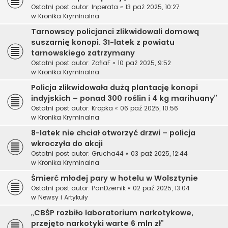
Ostatni post autor:
Inperata
«
13 paź 2025, 10:27
w
Kronika Kryminalna
Tarnowscy policjanci zlikwidowali domową
suszarnię konopi. 31-latek z powiatu
tarnowskiego zatrzymany
Ostatni post autor:
ZofiaF
«
10 paź 2025, 9:52
w
Kronika Kryminalna
Policja zlikwidowała dużą plantację konopi
indyjskich – ponad 300 roślin i 4 kg marihuany”
Ostatni post autor:
Kropka
«
06 paź 2025, 10:56
w
Kronika Kryminalna
8-latek nie chciał otworzyć drzwi – policja
wkroczyła do akcji
Ostatni post autor:
Grucha44
«
03 paź 2025, 12:44
w
Kronika Kryminalna
Śmierć młodej pary w hotelu w Wolsztynie
Ostatni post autor:
PanDżemik
«
02 paź 2025, 13:04
w
Newsy i Artykuły
„CBŚP rozbiło laboratorium narkotykowe,
przejęto narkotyki warte 6 mln zł”