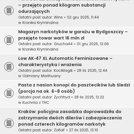
– przejęto ponad kilogram substancji
odurzających
Ostatni post autor:
Wins
«
02 gru 2025, 11:44
w
Kronika Kryminalna
Magazyn narkotyków w garażu w Bydgoszczy –
przejęto towar wart 16 mln zł
Ostatni post autor:
Grucha44
«
01 gru 2025, 13:06
w
Kronika Kryminalna
Low AK‑47 XL Automatic Feminizowane –
charakterystyka i wrażenia
Ostatni post autor:
KociMagik
«
28 lis 2025, 12:44
w
Odmiany Marihuany
Pasta z nasion konopi do pasztecików lub śledzi
(porcja na ok. 6–8 osób)
Ostatni post autor:
Zychfryd
«
28 lis 2025, 12:22
w
Kuchnia z THC
Kraków: policyjna zasadzka doprowadziła do
zatrzymania dwóch dilerów i zabezpieczenia
ponad czterech kilogramów narkotyk
Ostatni post autor:
ZofiaF
«
27 lis 2025, 13:10