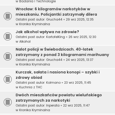
w
Badania i Technologie
Wrocław: 6 kilogramów narkotyków w
mieszkaniu. Policjantki zatrzymały dilera
Ostatni post autor:
Grucha44
«
29 wrz 2025, 12:35
w
Kronika Kryminalna
Jak alkohol wpływa na zdrowie?
Ostatni post autor:
KartofelKing
«
26 wrz 2025, 12:30
w
Alkohol
Nalot policji w Świebodzicach. 40-latek
zatrzymany z ponad 3 kilogramami marihuany
Ostatni post autor:
Grucha44
«
24 wrz 2025, 13:37
w
Kronika Kryminalna
Kurczak, sałata i nasiona konopi – szybki i
zdrowy obiad
Ostatni post autor:
Kolmano
«
23 wrz 2025, 11:45
w
Kuchnia z THC
Dwóch mieszkańców powiatu wieluńskiego
zatrzymanych za narkotyki
Ostatni post autor:
Inperata
«
22 wrz 2025, 11:47
w
Kronika Kryminalna