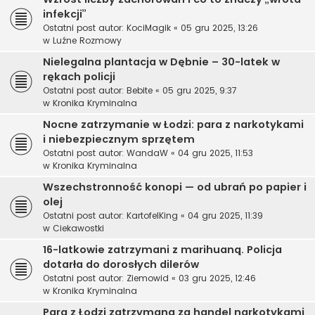
infekcji”
Ostatni post autor:
KociMagik
«
05 gru 2025, 13:26
w
Luźne Rozmowy
Nielegalna plantacja w Dębnie – 30-latek w
rękach policji
Ostatni post autor:
Bebite
«
05 gru 2025, 9:37
w
Kronika Kryminalna
Nocne zatrzymanie w Łodzi: para z narkotykami
i niebezpiecznym sprzętem
Ostatni post autor:
WandaW
«
04 gru 2025, 11:53
w
Kronika Kryminalna
Wszechstronność konopi — od ubrań po papier i
olej
Ostatni post autor:
KartofelKing
«
04 gru 2025, 11:39
w
Ciekawostki
16-latkowie zatrzymani z marihuaną. Policja
dotarła do dorosłych dilerów
Ostatni post autor:
Ziemowid
«
03 gru 2025, 12:46
w
Kronika Kryminalna
Para z Łodzi zatrzymana za handel narkotykami