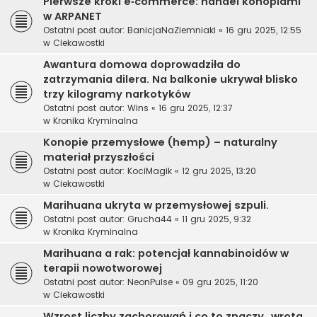
Pierwsze kroki e‑commerce: handel konopiami
w ARPANET
Ostatni post autor:
BanicjaNaZiemniaki
«
16 gru 2025, 12:55
w
Ciekawostki
Awantura domowa doprowadziła do
zatrzymania dilera. Na balkonie ukrywał blisko
trzy kilogramy narkotyków
Ostatni post autor:
Wins
«
16 gru 2025, 12:37
w
Kronika Kryminalna
Konopie przemysłowe (hemp) – naturalny
materiał przyszłości
Ostatni post autor:
KociMagik
«
12 gru 2025, 13:20
w
Ciekawostki
Marihuana ukryta w przemysłowej szpuli.
Ostatni post autor:
Grucha44
«
11 gru 2025, 9:32
w
Kronika Kryminalna
Marihuana a rak: potencjał kannabinoidów w
terapii nowotworowej
Ostatni post autor:
NeonPulse
«
09 gru 2025, 11:20
w
Ciekawostki
Wzrost liczby zachorowań i co to znaczy „wrota