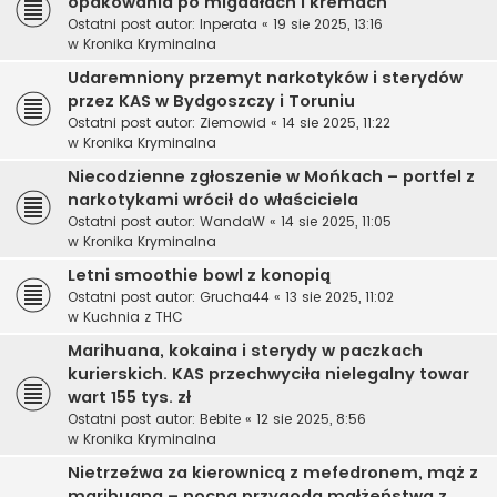
opakowania po migdałach i kremach
Ostatni post autor:
Inperata
«
19 sie 2025, 13:16
w
Kronika Kryminalna
Udaremniony przemyt narkotyków i sterydów
przez KAS w Bydgoszczy i Toruniu
Ostatni post autor:
Ziemowid
«
14 sie 2025, 11:22
w
Kronika Kryminalna
Niecodzienne zgłoszenie w Mońkach – portfel z
narkotykami wrócił do właściciela
Ostatni post autor:
WandaW
«
14 sie 2025, 11:05
w
Kronika Kryminalna
Letni smoothie bowl z konopią
Ostatni post autor:
Grucha44
«
13 sie 2025, 11:02
w
Kuchnia z THC
Marihuana, kokaina i sterydy w paczkach
kurierskich. KAS przechwyciła nielegalny towar
wart 155 tys. zł
Ostatni post autor:
Bebite
«
12 sie 2025, 8:56
w
Kronika Kryminalna
Nietrzeźwa za kierownicą z mefedronem, mąż z
marihuaną – nocna przygoda małżeństwa z