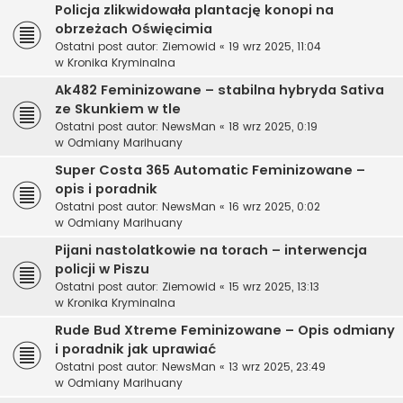
Policja zlikwidowała plantację konopi na
obrzeżach Oświęcimia
Ostatni post autor:
Ziemowid
«
19 wrz 2025, 11:04
w
Kronika Kryminalna
Ak482 Feminizowane – stabilna hybryda Sativa
ze Skunkiem w tle
Ostatni post autor:
NewsMan
«
18 wrz 2025, 0:19
w
Odmiany Marihuany
Super Costa 365 Automatic Feminizowane –
opis i poradnik
Ostatni post autor:
NewsMan
«
16 wrz 2025, 0:02
w
Odmiany Marihuany
Pijani nastolatkowie na torach – interwencja
policji w Piszu
Ostatni post autor:
Ziemowid
«
15 wrz 2025, 13:13
w
Kronika Kryminalna
Rude Bud Xtreme Feminizowane – Opis odmiany
i poradnik jak uprawiać
Ostatni post autor:
NewsMan
«
13 wrz 2025, 23:49
w
Odmiany Marihuany