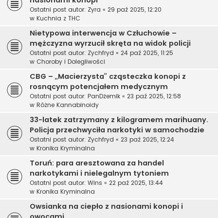
nasionami konopi
Ostatni post autor:
Zyra
«
29 paź 2025, 12:20
w
Kuchnia z THC
Nietypowa interwencja w Człuchowie –
mężczyzna wyrzucił skręta na widok policji
Ostatni post autor:
Zychfryd
«
24 paź 2025, 11:25
w
Choroby i Dolegliwości
CBG – „Macierzysta” cząsteczka konopi z
rosnącym potencjałem medycznym
Ostatni post autor:
PanDżemik
«
23 paź 2025, 12:58
w
Różne Kannabinoidy
33-latek zatrzymany z kilogramem marihuany.
Policja przechwyciła narkotyki w samochodzie
Ostatni post autor:
Zychfryd
«
23 paź 2025, 12:24
w
Kronika Kryminalna
Toruń: para aresztowana za handel
narkotykami i nielegalnym tytoniem
Ostatni post autor:
Wins
«
22 paź 2025, 13:44
w
Kronika Kryminalna
Owsianka na ciepło z nasionami konopi i
owocami