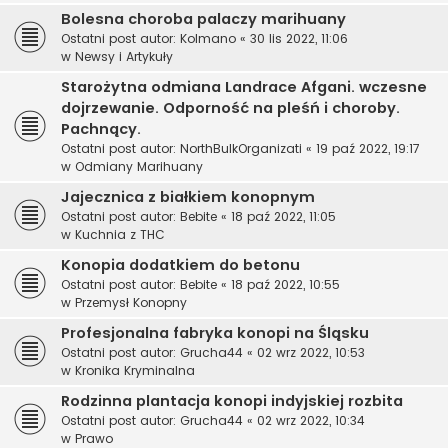
Bolesna choroba palaczy marihuany
Ostatni post autor:
Kolmano
«
30 lis 2022, 11:06
w
Newsy i Artykuły
Starożytna odmiana Landrace Afgani. wczesne
dojrzewanie. Odporność na pleśń i choroby.
Pachnący.
Ostatni post autor:
NorthBulkOrganizati
«
19 paź 2022, 19:17
w
Odmiany Marihuany
Jajecznica z białkiem konopnym
Ostatni post autor:
Bebite
«
18 paź 2022, 11:05
w
Kuchnia z THC
Konopia dodatkiem do betonu
Ostatni post autor:
Bebite
«
18 paź 2022, 10:55
w
Przemysł Konopny
Profesjonalna fabryka konopi na Śląsku
Ostatni post autor:
Grucha44
«
02 wrz 2022, 10:53
w
Kronika Kryminalna
Rodzinna plantacja konopi indyjskiej rozbita
Ostatni post autor:
Grucha44
«
02 wrz 2022, 10:34
w
Prawo