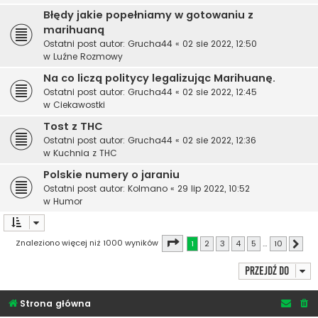
Błędy jakie popełniamy w gotowaniu z
marihuaną
Ostatni post autor:
Grucha44
«
02 sie 2022, 12:50
w
Luźne Rozmowy
Na co liczą politycy legalizując Marihuanę.
Ostatni post autor:
Grucha44
«
02 sie 2022, 12:45
w
Ciekawostki
Tost z THC
Ostatni post autor:
Grucha44
«
02 sie 2022, 12:36
w
Kuchnia z THC
Polskie numery o jaraniu
Ostatni post autor:
Kolmano
«
29 lip 2022, 10:52
w
Humor
Strona
1
z
10
Znaleziono więcej niż 1000 wyników
1
2
3
4
5
…
10
Nast
Przejdź do
Strona główna