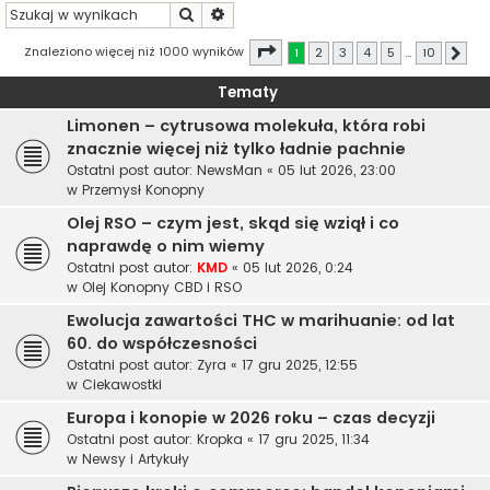
Szukaj
Wyszukiwanie zaawansowane
Strona
1
z
10
Znaleziono więcej niż 1000 wyników
1
2
3
4
5
…
10
Nast
Tematy
Limonen – cytrusowa molekuła, która robi
znacznie więcej niż tylko ładnie pachnie
Ostatni post autor:
NewsMan
«
05 lut 2026, 23:00
w
Przemysł Konopny
Olej RSO – czym jest, skąd się wziął i co
naprawdę o nim wiemy
Ostatni post autor:
KMD
«
05 lut 2026, 0:24
w
Olej Konopny CBD i RSO
Ewolucja zawartości THC w marihuanie: od lat
60. do współczesności
Ostatni post autor:
Zyra
«
17 gru 2025, 12:55
w
Ciekawostki
Europa i konopie w 2026 roku – czas decyzji
Ostatni post autor:
Kropka
«
17 gru 2025, 11:34
w
Newsy i Artykuły