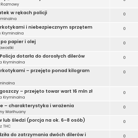
e Rozmowy
tek w rękach policji
0
ryminalna
narkotykami i niebezpiecznym sprzętem
0
a Kryminalna
o papier i olej
0
awostki
olicja dotarła do dorosłych dilerów
0
ka Kryminalna
arkotykami – przejęto ponad kilogram
0
yminalna
szczy – przejęto towar wart 16 mln zł
0
ka Kryminalna
 – charakterystyka i wrażenia
0
ny Marihuany
 lub śledzi (porcja na ok. 6–8 osób)
0
 z THC
ziła do zatrzymania dwóch dilerów i
0