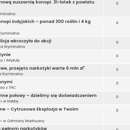
mową suszarnię konopi. 31-latek z powiatu
0
yminalna
nopi indyjskich – ponad 300 roślin i 4 kg
0
 Kryminalna
licja wkroczyła do akcji
0
ka Kryminalna
tynie
0
y i Artykuły
we, przejęto narkotyki warte 6 mln zł”
0
a Kryminalna
opnymi
0
ia z THC
ienne połowy – dzielimy się doświadczeniem
0
» w
Hobby
ne – Cytrusowa Eksplozja w Twoim
0
» w
Odmiany Marihuany
em pełnym narkotyków
0