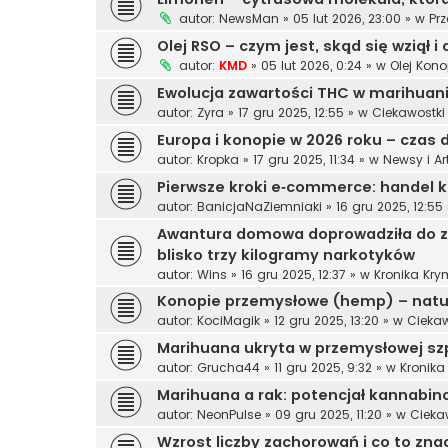
autor:
NewsMan
»
05 lut 2026, 23:00
» w
Pr
Olej RSO – czym jest, skąd się wziął
autor:
KMD
»
05 lut 2026, 0:24
» w
Olej Kon
Ewolucja zawartości THC w marihuanie
autor:
Zyra
»
17 gru 2025, 12:55
» w
Ciekawostki
Europa i konopie w 2026 roku – czas d
autor:
Kropka
»
17 gru 2025, 11:34
» w
Newsy i Ar
Pierwsze kroki e‑commerce: handel 
autor:
BanicjaNaZiemniaki
»
16 gru 2025, 12:55
Awantura domowa doprowadziła do za
blisko trzy kilogramy narkotyków
autor:
Wins
»
16 gru 2025, 12:37
» w
Kronika Kry
Konopie przemysłowe (hemp) – natur
autor:
KociMagik
»
12 gru 2025, 13:20
» w
Ciekaw
Marihuana ukryta w przemysłowej szp
autor:
Grucha44
»
11 gru 2025, 9:32
» w
Kronika
Marihuana a rak: potencjał kannabin
autor:
NeonPulse
»
09 gru 2025, 11:20
» w
Cieka
Wzrost liczby zachorowań i co to znac