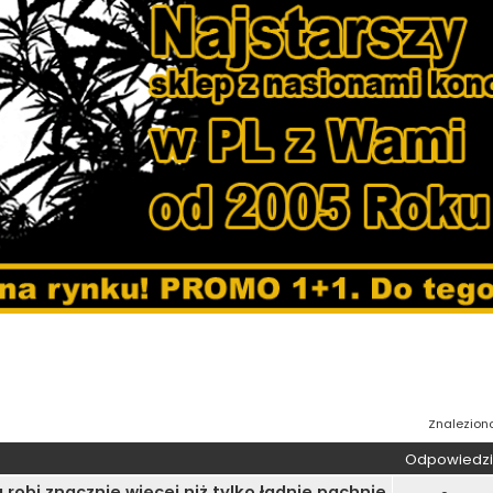
wane
Znalezion
Odpowiedzi
robi znacznie więcej niż tylko ładnie pachnie