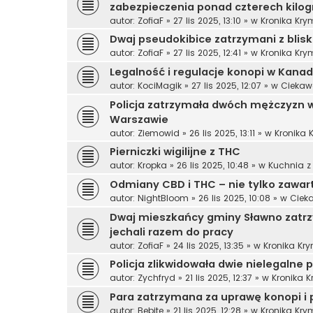
zabezpieczenia ponad czterech kilo
autor:
ZofiaF
»
27 lis 2025, 13:10
» w
Kronika Kry
Dwaj pseudokibice zatrzymani z bli
autor:
ZofiaF
»
27 lis 2025, 12:41
» w
Kronika Kry
Legalność i regulacje konopi w Kanad
autor:
KociMagik
»
27 lis 2025, 12:07
» w
Ciekaw
Policja zatrzymała dwóch mężczyzn 
Warszawie
autor:
Ziemowid
»
26 lis 2025, 13:11
» w
Kronika 
Pierniczki wigilijne z THC
autor:
Kropka
»
26 lis 2025, 10:48
» w
Kuchnia z
Odmiany CBD i THC – nie tylko zawart
autor:
NightBloom
»
26 lis 2025, 10:08
» w
Ciek
Dwaj mieszkańcy gminy Sławno zatr
jechali razem do pracy
autor:
ZofiaF
»
24 lis 2025, 13:35
» w
Kronika Kr
Policja zlikwidowała dwie nielegalne
autor:
Zychfryd
»
21 lis 2025, 12:37
» w
Kronika 
Para zatrzymana za uprawę konopi i 
autor:
Bebite
»
21 lis 2025, 12:28
» w
Kronika Kry