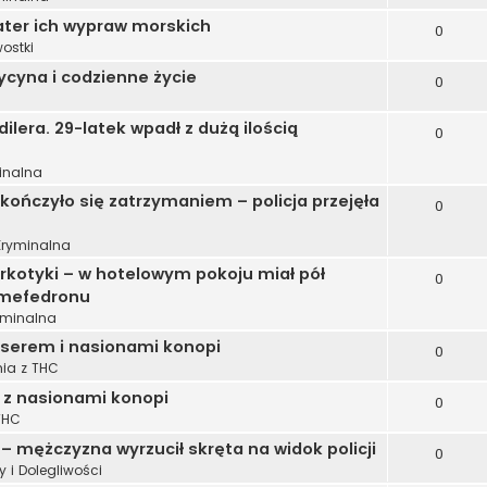
ater ich wypraw morskich
0
ostki
cyna i codzienne życie
0
ilera. 29-latek wpadł z dużą ilością
0
inalna
ończyło się zatrzymaniem – policja przejęła
0
Kryminalna
rkotyki – w hotelowym pokoju miał pół
0
 mefedronu
yminalna
 serem i nasionami konopi
0
ia z THC
z nasionami konopi
0
THC
 mężczyzna wyrzucił skręta na widok policji
0
 i Dolegliwości