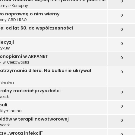
0
zemysł Konopny
 i co naprawdę o nim wiemy
0
opny CBD i RSO
: od lat 60. do współczesności
0
ecyzji
0
tykuły
konopiami w ARPANET
0
» w
Ciekawostki
trzymania dilera. Na balkonie ukrywał
0
minalna
alny materiał przyszłości
0
ostki
uli.
0
 Kryminalna
oidów w terapii nowotworowej
0
wostki
zy „wrota infekcji”
0