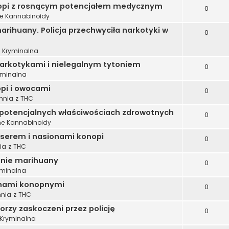
nopi z rosnącym potencjałem medycznym
0
e Kannabinoidy
rihuany. Policja przechwyciła narkotyki w
0
a Kryminalna
narkotykami i nielegalnym tytoniem
0
yminalna
pi i owocami
0
hnia z THC
 potencjalnych właściwościach zdrowotnych
0
ne Kannabinoidy
 serem i nasionami konopi
0
ia z THC
anie marihuany
0
yminalna
onami konopnymi
0
nia z THC
orzy zaskoczeni przez policję
0
 Kryminalna