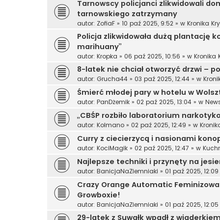
Tarnowscy policjanci zlikwidowali do
tarnowskiego zatrzymany
autor:
ZofiaF
»
10 paź 2025, 9:52
» w
Kronika Kr
Policja zlikwidowała dużą plantację ko
marihuany”
autor:
Kropka
»
06 paź 2025, 10:56
» w
Kronika
8-latek nie chciał otworzyć drzwi – po
autor:
Grucha44
»
03 paź 2025, 12:44
» w
Kroni
Śmierć młodej pary w hotelu w Wolsz
autor:
PanDżemik
»
02 paź 2025, 13:04
» w
News
„CBŚP rozbiło laboratorium narkotyko
autor:
Kolmano
»
02 paź 2025, 12:49
» w
Kronik
Curry z ciecierzycą i nasionami kon
autor:
KociMagik
»
02 paź 2025, 12:47
» w
Kuchn
Najlepsze techniki i przynęty na jes
autor:
BanicjaNaZiemniaki
»
01 paź 2025, 12:09
Crazy Orange Automatic Feminizowa
Growboxie!
autor:
BanicjaNaZiemniaki
»
01 paź 2025, 12:05
29-latek z Suwałk wpadł z wiaderki