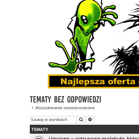
Tematy bez odpowiedzi
Wyszukiwanie zaawansowane
Szukaj
Wyszukiwanie zaawanso
TEMATY
Limonen – cytrusowa molekuła, która 