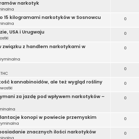
gramów narkotyk
minalna
sko 15 kilogramami narkotyków w Sosnowcu
0
minalna
zie, USA i Urugwaju
0
ostki
w związku z handlem narkotykami w
0
Kryminalna
0
 THC
ość kannabinoidów, ale też wygląd rośliny
0
awostki
zymani za jazdę pod wpływem narkotyków –
0
yminalna
 plantacje konopi w powiecie przemyskim
0
Kryminalna
posiadanie znacznych ilości narkotyków
0
minalna