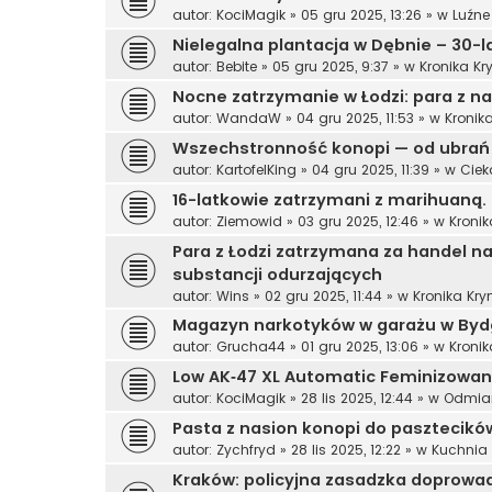
autor:
KociMagik
»
05 gru 2025, 13:26
» w
Luźn
Nielegalna plantacja w Dębnie – 30-la
autor:
Bebite
»
05 gru 2025, 9:37
» w
Kronika K
Nocne zatrzymanie w Łodzi: para z 
autor:
WandaW
»
04 gru 2025, 11:53
» w
Kronik
Wszechstronność konopi — od ubrań p
autor:
KartofelKing
»
04 gru 2025, 11:39
» w
Ciek
16-latkowie zatrzymani z marihuaną. P
autor:
Ziemowid
»
03 gru 2025, 12:46
» w
Kroni
Para z Łodzi zatrzymana za handel n
substancji odurzających
autor:
Wins
»
02 gru 2025, 11:44
» w
Kronika Kr
Magazyn narkotyków w garażu w Bydgo
autor:
Grucha44
»
01 gru 2025, 13:06
» w
Kroni
Low AK‑47 XL Automatic Feminizowane
autor:
KociMagik
»
28 lis 2025, 12:44
» w
Odmia
Pasta z nasion konopi do pasztecików
autor:
Zychfryd
»
28 lis 2025, 12:22
» w
Kuchnia
Kraków: policyjna zasadzka doprowad