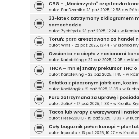
CBG – „Macierzysta” cząsteczka ko
autor:
PanDżemik
»
23 paź 2025, 12:58
» w
Różn
33-latek zatrzymany z kilogramem ma
samochodzie
autor:
Zychfryd
»
23 paź 2025, 12:24
» w
Kronik
Toruń: para aresztowana za handel 
autor:
Wins
»
22 paź 2025, 13:44
» w
Kronika Kr
Owsianka na ciepło z nasionami kono
autor:
KartofelKing
»
22 paź 2025, 12:05
» w
Kuc
THCA – mniej znany prekursor THC o
autor:
KartofelKing
»
22 paź 2025, 11:45
» w
Róż
Sałatka z pieczonym jabłkiem, kozim
autor:
KociMagik
»
21 paź 2025, 13:35
» w
Kuchn
Para zatrzymana za uprawę i posiad
autor:
ZofiaF
»
17 paź 2025, 11:33
» w
Kronika Kr
Tacos lub wrapy z warzywami i nasi
autor:
Piesek200IQ
»
15 paź 2025, 13:03
» w
Kuch
Cały bagażnik pełen konopi – plantat
autor:
Inperata
»
13 paź 2025, 10:27
» w
Kronika