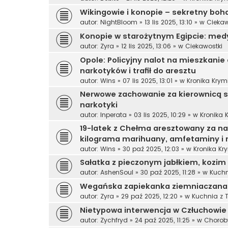
Wikingowie i konopie – sekretny boh
autor:
NightBloom
»
13 lis 2025, 13:10
» w
Ciekaw
Konopie w starożytnym Egipcie: medy
autor:
Zyra
»
12 lis 2025, 13:06
» w
Ciekawostki
Opole: Policyjny nalot na mieszkanie d
narkotyków i trafił do aresztu
autor:
Wins
»
07 lis 2025, 13:01
» w
Kronika Krym
Nerwowe zachowanie za kierownicą sk
narkotyki
autor:
Inperata
»
03 lis 2025, 10:29
» w
Kronika 
19-latek z Chełma aresztowany za na
kilograma marihuany, amfetaminy i
autor:
Wins
»
30 paź 2025, 12:03
» w
Kronika Kr
Sałatka z pieczonym jabłkiem, kozim
autor:
AshenSoul
»
30 paź 2025, 11:28
» w
Kuchn
Wegańska zapiekanka ziemniaczana 
autor:
Zyra
»
29 paź 2025, 12:20
» w
Kuchnia z 
Nietypowa interwencja w Człuchowie –
autor:
Zychfryd
»
24 paź 2025, 11:25
» w
Choroby