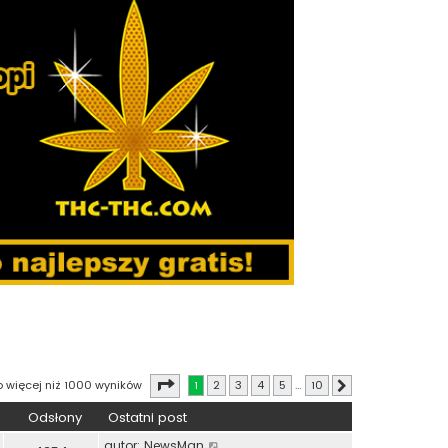
Strona
1
z
10
o więcej niż 1000 wyników
1
2
3
4
5
…
10
Następna
Odsłony
Ostatni post
autor:
NewsMan