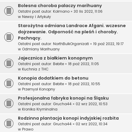
Bolesna choroba palaczy marihuany
Ostatni post autor:
Kolmano
«
30 lis 2022, 11:06
w
Newsy i Artykuły
Starożytna odmiana Landrace Afgani. wczesne
dojrzewanie. Odporność na pleśń i choroby.
Pachnący.
Ostatni post autor:
NorthBulkOrganizati
«
19 paź 2022, 19:17
w
Odmiany Marihuany
Jajecznica z białkiem konopnym
Ostatni post autor:
Bebite
«
18 paź 2022, 11:05
w
Kuchnia z THC
Konopia dodatkiem do betonu
Ostatni post autor:
Bebite
«
18 paź 2022, 10:55
w
Przemysł Konopny
Profesjonalna fabryka konopi na Śląsku
Ostatni post autor:
Grucha44
«
02 wrz 2022, 10:53
w
Kronika Kryminalna
Rodzinna plantacja konopi indyjskiej rozbita
Ostatni post autor:
Grucha44
«
02 wrz 2022, 10:34
w
Prawo