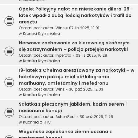
Opole: Policyjny nalot na mieszkanie dilera. 29-
latek wpadł z dużą ilością narkotyków i trafił do
aresztu
Ostatni post autor:
Wins
«
07 lis 2025, 13:01
w
Kronika Kryminalna
Nerwowe zachowanie za kierownicą skończyło
się zatrzymaniem – policja przejęła narkotyki
Ostatni post autor:
Inperata
«
03 lis 2025, 10:29
w
Kronika Kryminalna
19-latek z Chełma aresztowany za narkotyki – w
hotelowym pokoju miał pół kilograma
marihuany, amfetaminy i mefedronu
Ostatni post autor:
Wins
«
30 paź 2025, 12:03
w
Kronika Kryminalna
Sałatka z pieczonym jabłkiem, kozim serem i
nasionami konopi
Ostatni post autor:
AshenSoul
«
30 paź 2025, 11:28
w
Kuchnia z THC
Wegańska zapiekanka ziemniaczana z