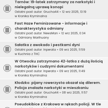
Tarnów: 19-latek zatrzymany za narkotyki i
nielegalną uprawę konopi
Ostatni post autor:
Grucha44
«
12 wrz 2025, 13:19
w
Kronika Kryminalna
Fast Haze Feminizowane - informacje i
charakterystyka odmiany
Ostatni post autor:
NewsMan
«
12 wrz 2025, 0:34
w
Odmiany Marihuany
Sałatka z awokado i pestkami dyni
Ostatni post autor:
Inperata
«
09 wrz 2025, 11:59
w
Kuchnia z THC
W Otwocku zatrzymano 42-latka z dużą ilością
narkotyków i cudzymi dokumentami
Ostatni post autor:
Inperata
«
09 wrz 2025, 11:49
w
Kronika Kryminalna
Kłodzko: pijany rowerzysta okazał się dilerem.
Policja znalazła narkotyki w mieszkaniu
Ostatni post autor:
Grucha44
«
08 wrz 2025, 11:57
w
Kronika Kryminalna
Pseudokibice z Krakowa w rękach policji. W tle