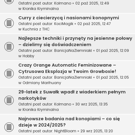
Ostatni post autor:
Kolmano
«
02 paź 2025, 12:49
w
Kronika Kryminalna
Curry z ciecierzycą i nasionami konopnymi
Ostatni post autor:
KociMagik
«
02 paź 2025, 12:47
w
Kuchnia z THC
Najlepsze techniki i przynęty na jesienne połowy
– dzielimy się doświadczeniem
Ostatni post autor:
BanicjaNaZiemniaki
«
01 paź 2025, 12:09
w
Hobby
Crazy Orange Automatic Feminizowane –
Cytrusowa Eksplozja w Twoim Growboxie!
Ostatni post autor:
BanicjaNaZiemniaki
«
01 paź 2025, 12:05
w
Odmiany Marihuany
29-latek z Suwałk wpadł z wiaderkiem pełnym
narkotyków
Ostatni post autor:
Kolmano
«
30 wrz 2025, 13:35
w
Kronika Kryminalna
Najnowsze badania nad konopiami – co się
dzieje w 2024/2025?
Ostatni post autor:
NightBloom
«
29 wrz 2025, 13:20