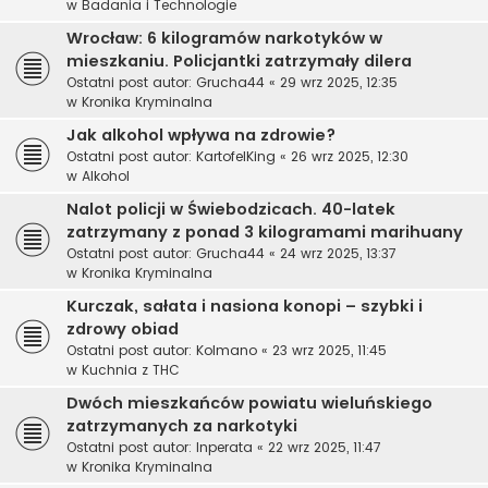
w
Badania i Technologie
Wrocław: 6 kilogramów narkotyków w
mieszkaniu. Policjantki zatrzymały dilera
Ostatni post autor:
Grucha44
«
29 wrz 2025, 12:35
w
Kronika Kryminalna
Jak alkohol wpływa na zdrowie?
Ostatni post autor:
KartofelKing
«
26 wrz 2025, 12:30
w
Alkohol
Nalot policji w Świebodzicach. 40-latek
zatrzymany z ponad 3 kilogramami marihuany
Ostatni post autor:
Grucha44
«
24 wrz 2025, 13:37
w
Kronika Kryminalna
Kurczak, sałata i nasiona konopi – szybki i
zdrowy obiad
Ostatni post autor:
Kolmano
«
23 wrz 2025, 11:45
w
Kuchnia z THC
Dwóch mieszkańców powiatu wieluńskiego
zatrzymanych za narkotyki
Ostatni post autor:
Inperata
«
22 wrz 2025, 11:47
w
Kronika Kryminalna