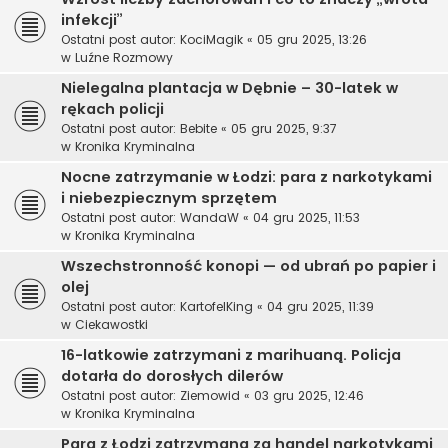
infekcji”
Ostatni post autor:
KociMagik
«
05 gru 2025, 13:26
w
Luźne Rozmowy
Nielegalna plantacja w Dębnie – 30-latek w
rękach policji
Ostatni post autor:
Bebite
«
05 gru 2025, 9:37
w
Kronika Kryminalna
Nocne zatrzymanie w Łodzi: para z narkotykami
i niebezpiecznym sprzętem
Ostatni post autor:
WandaW
«
04 gru 2025, 11:53
w
Kronika Kryminalna
Wszechstronność konopi — od ubrań po papier i
olej
Ostatni post autor:
KartofelKing
«
04 gru 2025, 11:39
w
Ciekawostki
16-latkowie zatrzymani z marihuaną. Policja
dotarła do dorosłych dilerów
Ostatni post autor:
Ziemowid
«
03 gru 2025, 12:46
w
Kronika Kryminalna
Para z Łodzi zatrzymana za handel narkotykami