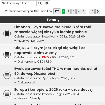
Szukaj
Wyszukiwanie zaawansowane
Strona
1
z
10
Znaleziono więcej niż 1000 wyników
1
2
3
4
5
…
10
Nast
Tematy
Limonen – cytrusowa molekuła, która robi
znacznie więcej niż tylko ładnie pachnie
Ostatni post autor:
NewsMan
«
05 lut 2026, 23:00
w
Przemysł Konopny
Olej RSO – czym jest, skąd się wziął i co
naprawdę o nim wiemy
Ostatni post autor:
KMD
«
05 lut 2026, 0:24
w
Olej Konopny CBD i RSO
Ewolucja zawartości THC w marihuanie: od lat
60. do współczesności
Ostatni post autor:
Zyra
«
17 gru 2025, 12:55
w
Ciekawostki
Europa i konopie w 2026 roku – czas decyzji
Ostatni post autor:
Kropka
«
17 gru 2025, 11:34
w
Newsy i Artykuły