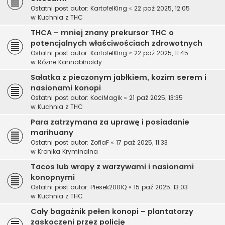
Ostatni post autor:
KartofelKing
«
22 paź 2025, 12:05
w
Kuchnia z THC
THCA – mniej znany prekursor THC o
potencjalnych właściwościach zdrowotnych
Ostatni post autor:
KartofelKing
«
22 paź 2025, 11:45
w
Różne Kannabinoidy
Sałatka z pieczonym jabłkiem, kozim serem i
nasionami konopi
Ostatni post autor:
KociMagik
«
21 paź 2025, 13:35
w
Kuchnia z THC
Para zatrzymana za uprawę i posiadanie
marihuany
Ostatni post autor:
ZofiaF
«
17 paź 2025, 11:33
w
Kronika Kryminalna
Tacos lub wrapy z warzywami i nasionami
konopnymi
Ostatni post autor:
Piesek200IQ
«
15 paź 2025, 13:03
w
Kuchnia z THC
Cały bagażnik pełen konopi – plantatorzy
zaskoczeni przez policję