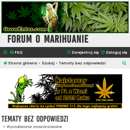
Forum o Marihuanie
FAQ
Zarejestruj się
Zaloguj się
S
Strona główna
Szukaj
Tematy bez odpowiedzi
z
u
k
a
j
Tematy bez odpowiedzi
Wyszukiwanie zaawansowane