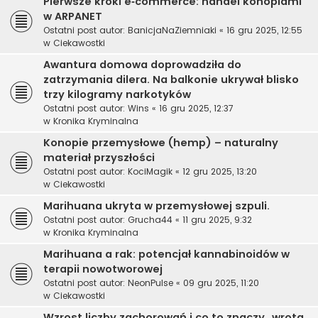
Pierwsze kroki e‑commerce: handel konopiami
w ARPANET
Ostatni post autor:
BanicjaNaZiemniaki
«
16 gru 2025, 12:55
w
Ciekawostki
Awantura domowa doprowadziła do
zatrzymania dilera. Na balkonie ukrywał blisko
trzy kilogramy narkotyków
Ostatni post autor:
Wins
«
16 gru 2025, 12:37
w
Kronika Kryminalna
Konopie przemysłowe (hemp) – naturalny
materiał przyszłości
Ostatni post autor:
KociMagik
«
12 gru 2025, 13:20
w
Ciekawostki
Marihuana ukryta w przemysłowej szpuli.
Ostatni post autor:
Grucha44
«
11 gru 2025, 9:32
w
Kronika Kryminalna
Marihuana a rak: potencjał kannabinoidów w
terapii nowotworowej
Ostatni post autor:
NeonPulse
«
09 gru 2025, 11:20
w
Ciekawostki
Wzrost liczby zachorowań i co to znaczy „wrota