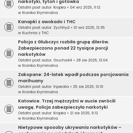
narkotyki, tytoń i gotówka
Ostatni post autor:
Kropka
«
04 wrz 2025, 11:12
w
Kronika Kryminalna
Kanapki z awokado i THC
Ostatni post autor:
Zychfryd
«
01 wrz 2025, 12:35
w
Kuchnia z THC
Policja z Głubczyc rozbiła grupę dilerów.
Zabezpieczono ponad 22 tysiące porcji
narkotyków
Ostatni post autor:
Grucha44
«
28 sie 2025, 13:04
w
Kronika Kryminalna
Zakopane: 24-latek wpadł podczas porcjowania
marihuany
Ostatni post autor:
Inperata
«
25 sie 2025, 13:10
w
Kronika Kryminalna
Katowice. Trzej mężczyźni w aucie zwrócili
uwagę. Policja zabezpieczyła narkotyki
Ostatni post autor:
Kropka
«
21 sie 2025, 9:12
w
Kronika Kryminalna
Nietypowe sposoby ukrywania narkotyków –