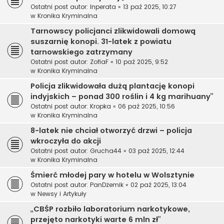
Ostatni post autor:
Inperata
«
13 paź 2025, 10:27
w
Kronika Kryminalna
Tarnowscy policjanci zlikwidowali domową
suszarnię konopi. 31-latek z powiatu
tarnowskiego zatrzymany
Ostatni post autor:
ZofiaF
«
10 paź 2025, 9:52
w
Kronika Kryminalna
Policja zlikwidowała dużą plantację konopi
indyjskich – ponad 300 roślin i 4 kg marihuany”
Ostatni post autor:
Kropka
«
06 paź 2025, 10:56
w
Kronika Kryminalna
8-latek nie chciał otworzyć drzwi – policja
wkroczyła do akcji
Ostatni post autor:
Grucha44
«
03 paź 2025, 12:44
w
Kronika Kryminalna
Śmierć młodej pary w hotelu w Wolsztynie
Ostatni post autor:
PanDżemik
«
02 paź 2025, 13:04
w
Newsy i Artykuły
„CBŚP rozbiło laboratorium narkotykowe,
przejęto narkotyki warte 6 mln zł”