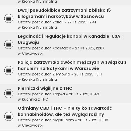
w
Kronika Kryminalna
Dwaj pseudokibice zatrzymani z blisko 15
kilogramami narkotyków w Sosnowcu
Ostatni post autor:
ZofiaF
«
27 lis 2025, 12:41
w
Kronika Kryminalna
Legalność i regulacje konopi w Kanadzie, USA i
Urugwaju
Ostatni post autor:
KociMagik
«
27 lis 2025, 12:07
w
Ciekawostki
Policja zatrzymała dwóch mężczyzn w związku z
handlem narkotykami w Warszawie
Ostatni post autor:
Ziemowid
«
26 lis 2025, 13:11
w
Kronika Kryminalna
Pierniczki wigilijne z THC
Ostatni post autor:
Kropka
«
26 lis 2025, 10:48
w
Kuchnia z THC
Odmiany CBD i THC – nie tylko zawartość
kannabinoidów, ale też wygląd rośliny
Ostatni post autor:
NightBloom
«
26 lis 2025, 10:08
w
Ciekawostki