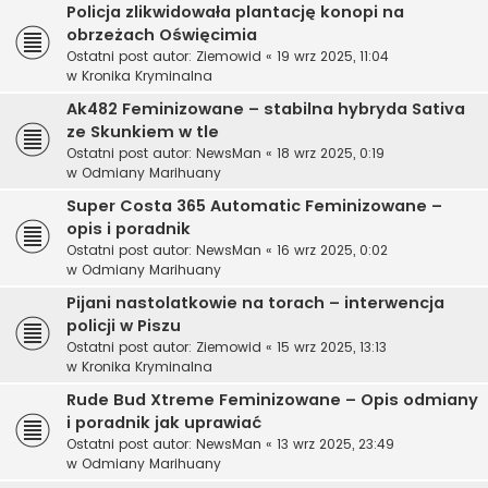
Policja zlikwidowała plantację konopi na
obrzeżach Oświęcimia
Ostatni post autor:
Ziemowid
«
19 wrz 2025, 11:04
w
Kronika Kryminalna
Ak482 Feminizowane – stabilna hybryda Sativa
ze Skunkiem w tle
Ostatni post autor:
NewsMan
«
18 wrz 2025, 0:19
w
Odmiany Marihuany
Super Costa 365 Automatic Feminizowane –
opis i poradnik
Ostatni post autor:
NewsMan
«
16 wrz 2025, 0:02
w
Odmiany Marihuany
Pijani nastolatkowie na torach – interwencja
policji w Piszu
Ostatni post autor:
Ziemowid
«
15 wrz 2025, 13:13
w
Kronika Kryminalna
Rude Bud Xtreme Feminizowane – Opis odmiany
i poradnik jak uprawiać
Ostatni post autor:
NewsMan
«
13 wrz 2025, 23:49
w
Odmiany Marihuany