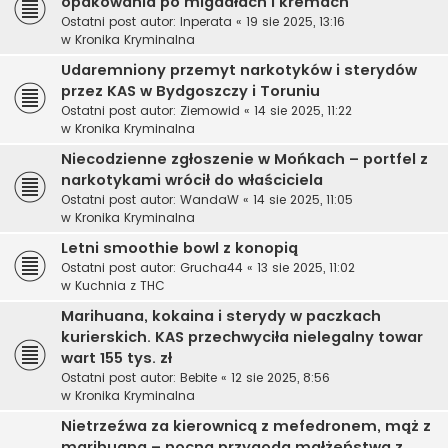
opakowania po migdałach i kremach
Ostatni post autor:
Inperata
«
19 sie 2025, 13:16
w
Kronika Kryminalna
Udaremniony przemyt narkotyków i sterydów
przez KAS w Bydgoszczy i Toruniu
Ostatni post autor:
Ziemowid
«
14 sie 2025, 11:22
w
Kronika Kryminalna
Niecodzienne zgłoszenie w Mońkach – portfel z
narkotykami wrócił do właściciela
Ostatni post autor:
WandaW
«
14 sie 2025, 11:05
w
Kronika Kryminalna
Letni smoothie bowl z konopią
Ostatni post autor:
Grucha44
«
13 sie 2025, 11:02
w
Kuchnia z THC
Marihuana, kokaina i sterydy w paczkach
kurierskich. KAS przechwyciła nielegalny towar
wart 155 tys. zł
Ostatni post autor:
Bebite
«
12 sie 2025, 8:56
w
Kronika Kryminalna
Nietrzeźwa za kierownicą z mefedronem, mąż z
marihuaną – nocna przygoda małżeństwa z