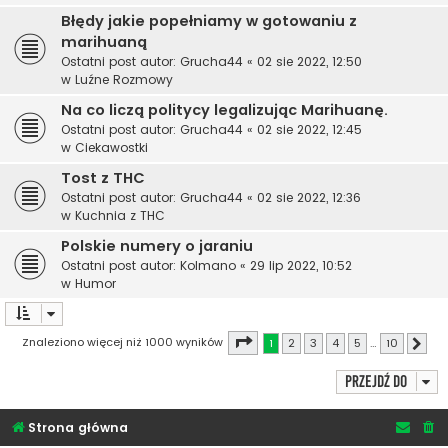
Błędy jakie popełniamy w gotowaniu z
marihuaną
Ostatni post autor:
Grucha44
«
02 sie 2022, 12:50
w
Luźne Rozmowy
Na co liczą politycy legalizując Marihuanę.
Ostatni post autor:
Grucha44
«
02 sie 2022, 12:45
w
Ciekawostki
Tost z THC
Ostatni post autor:
Grucha44
«
02 sie 2022, 12:36
w
Kuchnia z THC
Polskie numery o jaraniu
Ostatni post autor:
Kolmano
«
29 lip 2022, 10:52
w
Humor
Strona
1
z
10
Znaleziono więcej niż 1000 wyników
1
2
3
4
5
…
10
Nast
Przejdź do
Strona główna