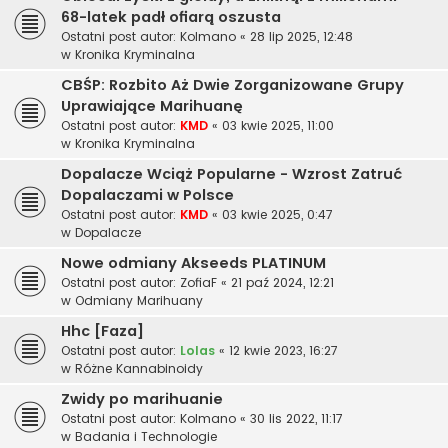
68-latek padł ofiarą oszusta
Ostatni post autor:
Kolmano
«
28 lip 2025, 12:48
w
Kronika Kryminalna
CBŚP: Rozbito Aż Dwie Zorganizowane Grupy
Uprawiające Marihuanę
Ostatni post autor:
KMD
«
03 kwie 2025, 11:00
w
Kronika Kryminalna
Dopalacze Wciąż Popularne - Wzrost Zatruć
Dopalaczami w Polsce
Ostatni post autor:
KMD
«
03 kwie 2025, 0:47
w
Dopalacze
Nowe odmiany Akseeds PLATINUM
Ostatni post autor:
ZofiaF
«
21 paź 2024, 12:21
w
Odmiany Marihuany
Hhc [Faza]
Ostatni post autor:
Lolas
«
12 kwie 2023, 16:27
w
Różne Kannabinoidy
Zwidy po marihuanie
Ostatni post autor:
Kolmano
«
30 lis 2022, 11:17
w
Badania i Technologie