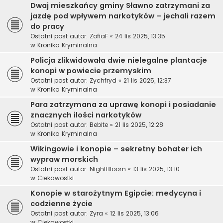
Dwaj mieszkańcy gminy Sławno zatrzymani za
jazdę pod wpływem narkotyków – jechali razem
do pracy
Ostatni post autor:
ZofiaF
«
24 lis 2025, 13:35
w
Kronika Kryminalna
Policja zlikwidowała dwie nielegalne plantacje
konopi w powiecie przemyskim
Ostatni post autor:
Zychfryd
«
21 lis 2025, 12:37
w
Kronika Kryminalna
Para zatrzymana za uprawę konopi i posiadanie
znacznych ilości narkotyków
Ostatni post autor:
Bebite
«
21 lis 2025, 12:28
w
Kronika Kryminalna
Wikingowie i konopie – sekretny bohater ich
wypraw morskich
Ostatni post autor:
NightBloom
«
13 lis 2025, 13:10
w
Ciekawostki
Konopie w starożytnym Egipcie: medycyna i
codzienne życie
Ostatni post autor:
Zyra
«
12 lis 2025, 13:06
w
Ciekawostki