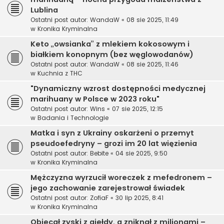
Lublina
Ostatni post autor:
WandaW
«
08 sie 2025, 11:49
w
Kronika Kryminalna
Keto „owsianka” z mlekiem kokosowym i
białkiem konopnym (bez węglowodanów)
Ostatni post autor:
WandaW
«
08 sie 2025, 11:46
w
Kuchnia z THC
"Dynamiczny wzrost dostępności medycznej
marihuany w Polsce w 2023 roku"
Ostatni post autor:
Wins
«
07 sie 2025, 12:15
w
Badania i Technologie
Matka i syn z Ukrainy oskarżeni o przemyt
pseudoefedryny – grozi im 20 lat więzienia
Ostatni post autor:
Bebite
«
04 sie 2025, 9:50
w
Kronika Kryminalna
Mężczyzna wyrzucił woreczek z mefedronem –
jego zachowanie zarejestrował świadek
Ostatni post autor:
ZofiaF
«
30 lip 2025, 8:41
w
Kronika Kryminalna
Obiecał zyski z giełdy, a zniknął z milionami –