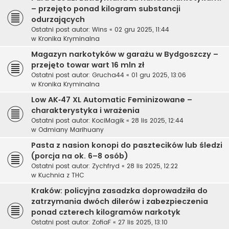
– przejęto ponad kilogram substancji
odurzających
Ostatni post autor:
Wins
«
02 gru 2025, 11:44
w
Kronika Kryminalna
Magazyn narkotyków w garażu w Bydgoszczy –
przejęto towar wart 16 mln zł
Ostatni post autor:
Grucha44
«
01 gru 2025, 13:06
w
Kronika Kryminalna
Low AK‑47 XL Automatic Feminizowane –
charakterystyka i wrażenia
Ostatni post autor:
KociMagik
«
28 lis 2025, 12:44
w
Odmiany Marihuany
Pasta z nasion konopi do pasztecików lub śledzi
(porcja na ok. 6–8 osób)
Ostatni post autor:
Zychfryd
«
28 lis 2025, 12:22
w
Kuchnia z THC
Kraków: policyjna zasadzka doprowadziła do
zatrzymania dwóch dilerów i zabezpieczenia
ponad czterech kilogramów narkotyk
Ostatni post autor:
ZofiaF
«
27 lis 2025, 13:10