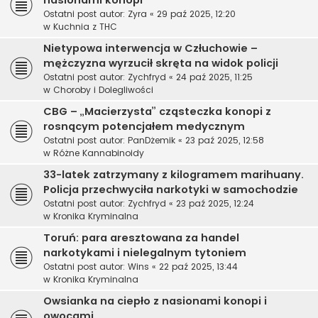
nasionami konopi
Ostatni post autor:
Zyra
«
29 paź 2025, 12:20
w
Kuchnia z THC
Nietypowa interwencja w Człuchowie –
mężczyzna wyrzucił skręta na widok policji
Ostatni post autor:
Zychfryd
«
24 paź 2025, 11:25
w
Choroby i Dolegliwości
CBG – „Macierzysta” cząsteczka konopi z
rosnącym potencjałem medycznym
Ostatni post autor:
PanDżemik
«
23 paź 2025, 12:58
w
Różne Kannabinoidy
33-latek zatrzymany z kilogramem marihuany.
Policja przechwyciła narkotyki w samochodzie
Ostatni post autor:
Zychfryd
«
23 paź 2025, 12:24
w
Kronika Kryminalna
Toruń: para aresztowana za handel
narkotykami i nielegalnym tytoniem
Ostatni post autor:
Wins
«
22 paź 2025, 13:44
w
Kronika Kryminalna
Owsianka na ciepło z nasionami konopi i
owocami