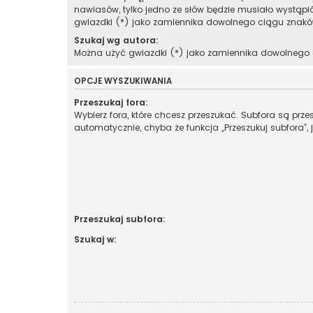
nawiasów, tylko jedno ze słów będzie musiało wystąpi
gwiazdki (*) jako zamiennika dowolnego ciągu znakó
Szukaj wg autora:
Można użyć gwiazdki (*) jako zamiennika dowolnego
OPCJE WYSZUKIWANIA
Przeszukaj fora:
Wybierz fora, które chcesz przeszukać. Subfora są prz
automatycznie, chyba że funkcja „Przeszukuj subfora”, 
Przeszukaj subfora:
Szukaj w: