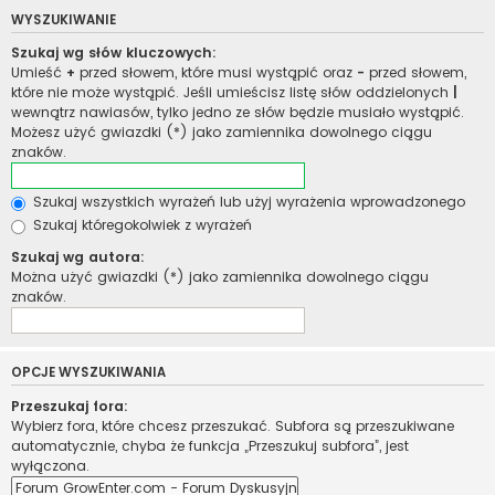
WYSZUKIWANIE
Szukaj wg słów kluczowych:
Umieść
+
przed słowem, które musi wystąpić oraz
-
przed słowem,
które nie może wystąpić. Jeśli umieścisz listę słów oddzielonych
|
wewnątrz nawiasów, tylko jedno ze słów będzie musiało wystąpić.
Możesz użyć gwiazdki (*) jako zamiennika dowolnego ciągu
znaków.
Szukaj wszystkich wyrażeń lub użyj wyrażenia wprowadzonego
Szukaj któregokolwiek z wyrażeń
Szukaj wg autora:
Można użyć gwiazdki (*) jako zamiennika dowolnego ciągu
znaków.
OPCJE WYSZUKIWANIA
Przeszukaj fora:
Wybierz fora, które chcesz przeszukać. Subfora są przeszukiwane
automatycznie, chyba że funkcja „Przeszukuj subfora”, jest
wyłączona.