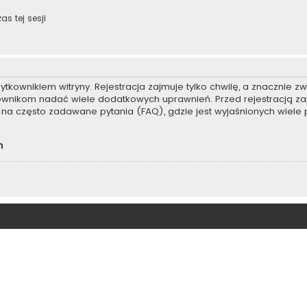
s tej sesji
kownikiem witryny. Rejestracja zajmuje tylko chwilę, a znacznie zwi
kownikom nadać wiele dodatkowych uprawnień. Przed rejestracją z
na często zadawane pytania (FAQ), gdzie jest wyjaśnionych wiel
h