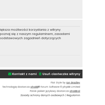
ększa możliwości korzystania z witryny.
apoznaj się z naszym regulaminem, zasadami
e podstawowych zagadnień dotyczących
Kontakt z nami
Usuń ciasteczka witryny
Flat Style by
Ian Bradley
Technologię dostarcza
phpBB
® Forum Software © phpBB Limited
Polski pakiet językowy dostarcza
phpBB.pl
Zasady ochrony danych osobowych
|
Regulamin