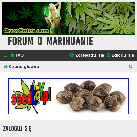
Forum o Marihuanie
FAQ
Zarejestruj się
Zaloguj się
S
Strona główna
z
u
k
a
j
Zaloguj się