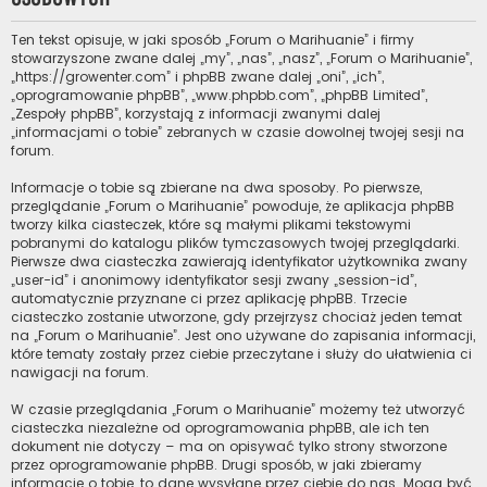
Ten tekst opisuje, w jaki sposób „Forum o Marihuanie” i firmy
stowarzyszone zwane dalej „my”, „nas”, „nasz”, „Forum o Marihuanie”,
„https://growenter.com” i phpBB zwane dalej „oni”, „ich”,
„oprogramowanie phpBB”, „www.phpbb.com”, „phpBB Limited”,
„Zespoły phpBB”, korzystają z informacji zwanymi dalej
„informacjami o tobie” zebranych w czasie dowolnej twojej sesji na
forum.
Informacje o tobie są zbierane na dwa sposoby. Po pierwsze,
przeglądanie „Forum o Marihuanie” powoduje, że aplikacja phpBB
tworzy kilka ciasteczek, które są małymi plikami tekstowymi
pobranymi do katalogu plików tymczasowych twojej przeglądarki.
Pierwsze dwa ciasteczka zawierają identyfikator użytkownika zwany
„user-id” i anonimowy identyfikator sesji zwany „session-id”,
automatycznie przyznane ci przez aplikację phpBB. Trzecie
ciasteczko zostanie utworzone, gdy przejrzysz chociaż jeden temat
na „Forum o Marihuanie”. Jest ono używane do zapisania informacji,
które tematy zostały przez ciebie przeczytane i służy do ułatwienia ci
nawigacji na forum.
W czasie przeglądania „Forum o Marihuanie” możemy też utworzyć
ciasteczka niezależne od oprogramowania phpBB, ale ich ten
dokument nie dotyczy – ma on opisywać tylko strony stworzone
przez oprogramowanie phpBB. Drugi sposób, w jaki zbieramy
informacje o tobie, to dane wysyłane przez ciebie do nas. Mogą być