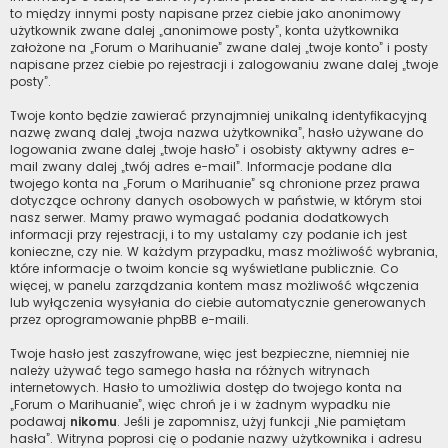
to między innymi posty napisane przez ciebie jako anonimowy
użytkownik zwane dalej „anonimowe posty”, konta użytkownika
założone na „Forum o Marihuanie” zwane dalej „twoje konto” i posty
napisane przez ciebie po rejestracji i zalogowaniu zwane dalej „twoje
posty”.
Twoje konto będzie zawierać przynajmniej unikalną identyfikacyjną
nazwę zwaną dalej „twoja nazwa użytkownika”, hasło używane do
logowania zwane dalej „twoje hasło” i osobisty aktywny adres e-
mail zwany dalej „twój adres e-mail”. Informacje podane dla
twojego konta na „Forum o Marihuanie” są chronione przez prawa
dotyczące ochrony danych osobowych w państwie, w którym stoi
nasz serwer. Mamy prawo wymagać podania dodatkowych
informacji przy rejestracji, i to my ustalamy czy podanie ich jest
konieczne, czy nie. W każdym przypadku, masz możliwość wybrania,
które informacje o twoim koncie są wyświetlane publicznie. Co
więcej, w panelu zarządzania kontem masz możliwość włączenia
lub wyłączenia wysyłania do ciebie automatycznie generowanych
przez oprogramowanie phpBB e-maili.
Twoje hasło jest zaszyfrowane, więc jest bezpieczne, niemniej nie
należy używać tego samego hasła na różnych witrynach
internetowych. Hasło to umożliwia dostęp do twojego konta na
„Forum o Marihuanie”, więc chroń je i w żadnym wypadku nie
podawaj
nikomu
. Jeśli je zapomnisz, użyj funkcji „Nie pamiętam
hasła”. Witryna poprosi cię o podanie nazwy użytkownika i adresu