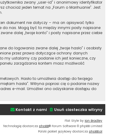
użytkownika zwany „user-id” i anonimowy identyfikator
zysz chociaż jeden temat na „Forum o Marihuanie”. Jest
m.
ten dokument nie dotyczy – ma on opisywać tylko
bie do nas. Mogą być to między innymi posty napisane
wane dalej „twoje konto” i posty napisane przez ciebie
ane do logowania zwane dalej „twoje hasło” i osobisty
hronione przez prawa dotyczące ochrony danych
o my ustalamy czy podanie ich jest konieczne, czy
 w panelu zarządzania kontem masz możliwość
ernetowych. Hasło to umożliwia dostęp do twojego
e pamiętam hasła”. Witryna poprosi cię o podanie nazwy
 adres e-mail. Umożliwi ono odzyskanie dostępu do
Kontakt z nami
Usuń ciasteczka witryny
Flat Style by
Ian Bradley
Technologię dostarcza
phpBB
® Forum Software © phpBB Limited
Polski pakiet językowy dostarcza
phpBB.pl