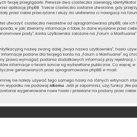
 twojej przeglądarki. Pierwsze dwa ciasteczka zawierają identyfikator 
rzez aplikację phpBB. Trzecie ciasteczko zostanie utworzone, gdy przejr
ały przez ciebie przeczytane i służy do ułatwienia ci nawigacji na foru
eż utworzyć ciasteczka niezależne od oprogramowania phpBB, ale ich 
posób, w jaki zbieramy informacje o tobie, to dane wysyłane przez cie
nonimowe posty”, konta użytkownika założone na „Forum o Marihuanie” z
entyfikacyjną nazwę zwaną dalej „twoja nazwa użytkownika”, hasło używ
”. Informacje podane dla twojego konta na „Forum o Marihuanie” są c
y prawo wymagać podania dodatkowych informacji przy rejestracji, i t
tóre informacje o twoim koncie są wyświetlane publicznie. Co więcej,
atycznie generowanych przez oprogramowanie phpBB e-maili.
 niemniej nie należy używać tego samego hasła na różnych witrynach int
adnym wypadku nie podawaj
nikomu
. Jeśli je zapomnisz, użyj funkcji „Ni
 zostanie wygenerowane nowe hasło i przesłane na podany przez ciebie