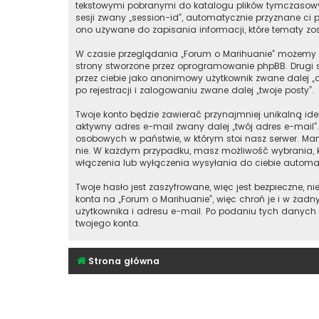
tekstowymi pobranymi do katalogu plików tymczasowych
sesji zwany „session-id”, automatycznie przyznane ci p
ono używane do zapisania informacji, które tematy zost
W czasie przeglądania „Forum o Marihuanie” możemy t
strony stworzone przez oprogramowanie phpBB. Drugi s
przez ciebie jako anonimowy użytkownik zwane dalej „a
po rejestracji i zalogowaniu zwane dalej „twoje posty”.
Twoje konto będzie zawierać przynajmniej unikalną id
aktywny adres e-mail zwany dalej „twój adres e-mail
osobowych w państwie, w którym stoi nasz serwer. Mam
nie. W każdym przypadku, masz możliwość wybrania, k
włączenia lub wyłączenia wysyłania do ciebie autom
Twoje hasło jest zaszyfrowane, więc jest bezpieczne,
konta na „Forum o Marihuanie”, więc chroń je i w ż
użytkownika i adresu e-mail. Po podaniu tych danych
twojego konta.
Strona główna