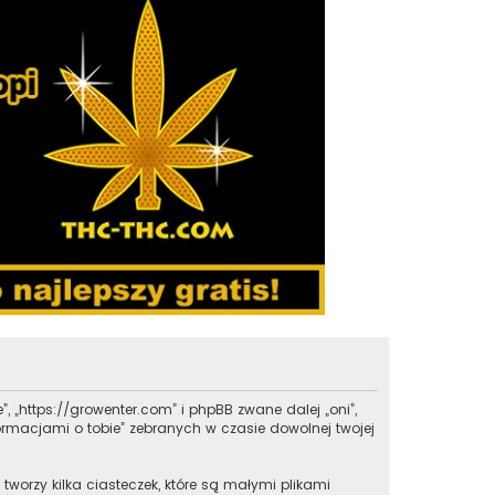
”, „https://growenter.com” i phpBB zwane dalej „oni”,
formacjami o tobie” zebranych w czasie dowolnej twojej
worzy kilka ciasteczek, które są małymi plikami