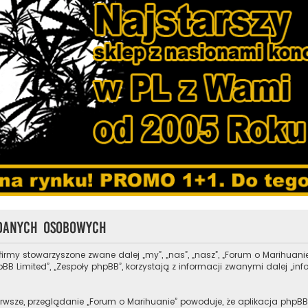
 danych osobowych
 firmy stowarzyszone zwane dalej „my”, „nas”, „nasz”, „Forum o Marihuanie
B Limited”, „Zespoły phpBB”, korzystają z informacji zwanymi dalej „in
rwsze, przeglądanie „Forum o Marihuanie” powoduje, że aplikacja phpBB t