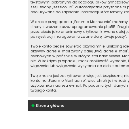
tekstowymi pobranymi do katalogu plików tymczasowych
sesji zwany „session-id”, automatycznie przyznane ci p
ono używane do zapisania informacji, które tematy zost
W czasie przeglądania „Forum o Marihuanie” możemy t
strony stworzone przez oprogramowanie phpBB. Drugi s
przez ciebie jako anonimowy użytkownik zwane dalej „a
po rejestracji i zalogowaniu zwane dalej „twoje posty”.
Twoje konto będzie zawierać przynajmniej unikalną id
aktywny adres e-mail zwany dalej „twój adres e-mail
osobowych w państwie, w którym stoi nasz serwer. Mam
nie. W każdym przypadku, masz możliwość wybrania, k
włączenia lub wyłączenia wysyłania do ciebie autom
Twoje hasło jest zaszyfrowane, więc jest bezpieczne,
konta na „Forum o Marihuanie”, więc chroń je i w ż
użytkownika i adresu e-mail. Po podaniu tych danych
twojego konta.
Strona główna