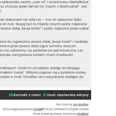
użytkownika zwany „user-id” i anonimowy identyfikator
zysz chociaż jeden temat na „Forum o Marihuanie”. Jest
m.
ten dokument nie dotyczy – ma on opisywać tylko
bie do nas. Mogą być to między innymi posty napisane
wane dalej „twoje konto” i posty napisane przez ciebie
ane do logowania zwane dalej „twoje hasło” i osobisty
hronione przez prawa dotyczące ochrony danych
o my ustalamy czy podanie ich jest konieczne, czy
 w panelu zarządzania kontem masz możliwość
ernetowych. Hasło to umożliwia dostęp do twojego
e pamiętam hasła”. Witryna poprosi cię o podanie nazwy
 adres e-mail. Umożliwi ono odzyskanie dostępu do
Kontakt z nami
Usuń ciasteczka witryny
Flat Style by
Ian Bradley
Technologię dostarcza
phpBB
® Forum Software © phpBB Limited
Polski pakiet językowy dostarcza
phpBB.pl