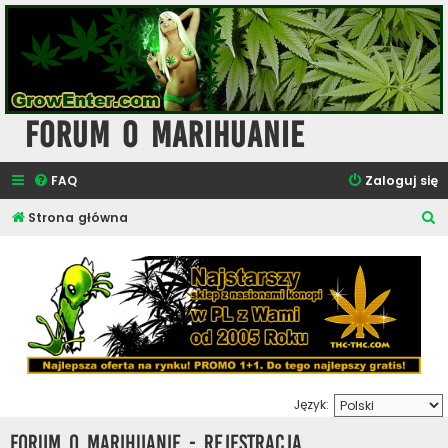
Forum o Marihuanie
FAQ
Zaloguj się
S
Strona główna
z
u
k
a
j
Język:
Forum o Marihuanie - Rejestracja