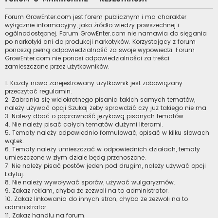
Forum GrowEnter.com jest forem publicznym i ma charakter
wyłącznie informacyjny, jako źródło wiedzy powszechnej i
ogólnodostępnej. Forum GrowEnter.com nie namawia do sięgania
po narkotyki ani do produkcji narkotyków. Korzystający z forum
ponoszą pełną odpowiedzialność za swoje wypowiedzi. Forum
GrowEnter.com nie ponosi odpowiedzialności za treści
zamieszczane przez użytkowników.
1. Każdy nowo zarejestrowany użytkownik jest zobowiązany
przeczytać regulamin.
2. Zabrania się wielokrotnego pisania takich samych tematów,
należy używać opcji Szukaj żeby sprawdzić czy już takiego nie ma.
3. Należy dbać o poprawność językową pisanych tematów.
4. Nie należy pisać całych tematów dużymi literami.
5. Tematy należy odpowiednio formułować, opisać w kilku słowach
wątek.
6. Tematy należy umieszczać w odpowiednich działach, tematy
umieszczone w złym dziale będą przenoszone.
7. Nie należy pisać postów jeden pod drugim, należy używać opcji
Edytuj.
8. Nie należy wywoływać sporów, używać wulgaryzmów.
9. Zakaz reklam, chyba że zezwoli na to administrator.
10. Zakaz linkowania do innych stron, chyba że zezwoli na to
administrator.
11. Zakaz handlu na forum.