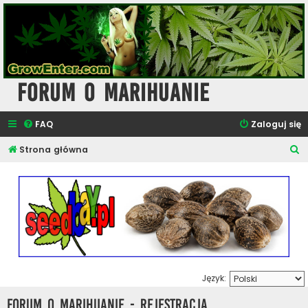
Forum o Marihuanie
FAQ
Zaloguj się
S
Strona główna
z
u
k
a
j
Język:
Forum o Marihuanie - Rejestracja