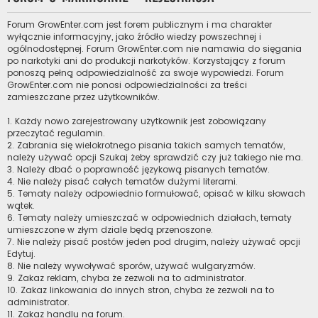
Forum GrowEnter.com jest forem publicznym i ma charakter
wyłącznie informacyjny, jako źródło wiedzy powszechnej i
ogólnodostępnej. Forum GrowEnter.com nie namawia do sięgania
po narkotyki ani do produkcji narkotyków. Korzystający z forum
ponoszą pełną odpowiedzialność za swoje wypowiedzi. Forum
GrowEnter.com nie ponosi odpowiedzialności za treści
zamieszczane przez użytkowników.
1. Każdy nowo zarejestrowany użytkownik jest zobowiązany
przeczytać regulamin.
2. Zabrania się wielokrotnego pisania takich samych tematów,
należy używać opcji Szukaj żeby sprawdzić czy już takiego nie ma.
3. Należy dbać o poprawność językową pisanych tematów.
4. Nie należy pisać całych tematów dużymi literami.
5. Tematy należy odpowiednio formułować, opisać w kilku słowach
wątek.
6. Tematy należy umieszczać w odpowiednich działach, tematy
umieszczone w złym dziale będą przenoszone.
7. Nie należy pisać postów jeden pod drugim, należy używać opcji
Edytuj.
8. Nie należy wywoływać sporów, używać wulgaryzmów.
9. Zakaz reklam, chyba że zezwoli na to administrator.
10. Zakaz linkowania do innych stron, chyba że zezwoli na to
administrator.
11. Zakaz handlu na forum.