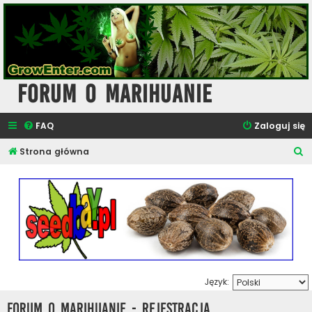
Forum o Marihuanie
FAQ
Zaloguj się
S
Strona główna
z
u
k
a
j
Język:
Forum o Marihuanie - Rejestracja