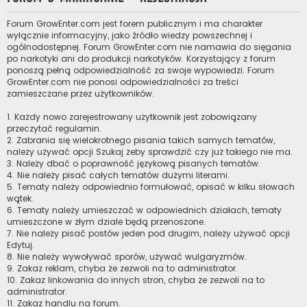
Forum GrowEnter.com jest forem publicznym i ma charakter
wyłącznie informacyjny, jako źródło wiedzy powszechnej i
ogólnodostępnej. Forum GrowEnter.com nie namawia do sięgania
po narkotyki ani do produkcji narkotyków. Korzystający z forum
ponoszą pełną odpowiedzialność za swoje wypowiedzi. Forum
GrowEnter.com nie ponosi odpowiedzialności za treści
zamieszczane przez użytkowników.
1. Każdy nowo zarejestrowany użytkownik jest zobowiązany
przeczytać regulamin.
2. Zabrania się wielokrotnego pisania takich samych tematów,
należy używać opcji Szukaj żeby sprawdzić czy już takiego nie ma.
3. Należy dbać o poprawność językową pisanych tematów.
4. Nie należy pisać całych tematów dużymi literami.
5. Tematy należy odpowiednio formułować, opisać w kilku słowach
wątek.
6. Tematy należy umieszczać w odpowiednich działach, tematy
umieszczone w złym dziale będą przenoszone.
7. Nie należy pisać postów jeden pod drugim, należy używać opcji
Edytuj.
8. Nie należy wywoływać sporów, używać wulgaryzmów.
9. Zakaz reklam, chyba że zezwoli na to administrator.
10. Zakaz linkowania do innych stron, chyba że zezwoli na to
administrator.
11. Zakaz handlu na forum.