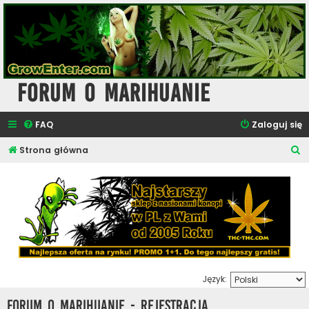
Forum o Marihuanie
FAQ
Zaloguj się
S
Strona główna
z
u
k
a
j
Język:
Forum o Marihuanie - Rejestracja