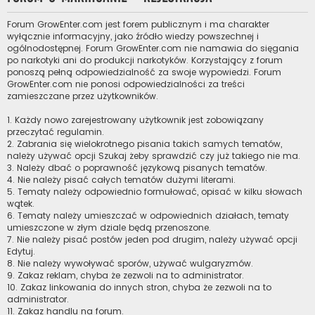
Forum GrowEnter.com jest forem publicznym i ma charakter
wyłącznie informacyjny, jako źródło wiedzy powszechnej i
ogólnodostępnej. Forum GrowEnter.com nie namawia do sięgania
po narkotyki ani do produkcji narkotyków. Korzystający z forum
ponoszą pełną odpowiedzialność za swoje wypowiedzi. Forum
GrowEnter.com nie ponosi odpowiedzialności za treści
zamieszczane przez użytkowników.
1. Każdy nowo zarejestrowany użytkownik jest zobowiązany
przeczytać regulamin.
2. Zabrania się wielokrotnego pisania takich samych tematów,
należy używać opcji Szukaj żeby sprawdzić czy już takiego nie ma.
3. Należy dbać o poprawność językową pisanych tematów.
4. Nie należy pisać całych tematów dużymi literami.
5. Tematy należy odpowiednio formułować, opisać w kilku słowach
wątek.
6. Tematy należy umieszczać w odpowiednich działach, tematy
umieszczone w złym dziale będą przenoszone.
7. Nie należy pisać postów jeden pod drugim, należy używać opcji
Edytuj.
8. Nie należy wywoływać sporów, używać wulgaryzmów.
9. Zakaz reklam, chyba że zezwoli na to administrator.
10. Zakaz linkowania do innych stron, chyba że zezwoli na to
administrator.
11. Zakaz handlu na forum.