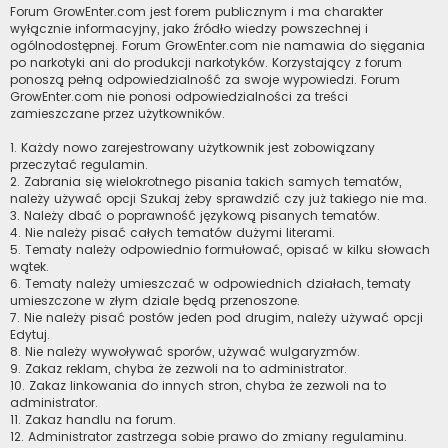
Forum GrowEnter.com jest forem publicznym i ma charakter
wyłącznie informacyjny, jako źródło wiedzy powszechnej i
ogólnodostępnej. Forum GrowEnter.com nie namawia do sięgania
po narkotyki ani do produkcji narkotyków. Korzystający z forum
ponoszą pełną odpowiedzialność za swoje wypowiedzi. Forum
GrowEnter.com nie ponosi odpowiedzialności za treści
zamieszczane przez użytkowników.
1. Każdy nowo zarejestrowany użytkownik jest zobowiązany
przeczytać regulamin.
2. Zabrania się wielokrotnego pisania takich samych tematów,
należy używać opcji Szukaj żeby sprawdzić czy już takiego nie ma.
3. Należy dbać o poprawność językową pisanych tematów.
4. Nie należy pisać całych tematów dużymi literami.
5. Tematy należy odpowiednio formułować, opisać w kilku słowach
wątek.
6. Tematy należy umieszczać w odpowiednich działach, tematy
umieszczone w złym dziale będą przenoszone.
7. Nie należy pisać postów jeden pod drugim, należy używać opcji
Edytuj.
8. Nie należy wywoływać sporów, używać wulgaryzmów.
9. Zakaz reklam, chyba że zezwoli na to administrator.
10. Zakaz linkowania do innych stron, chyba że zezwoli na to
administrator.
11. Zakaz handlu na forum.
12. Administrator zastrzega sobie prawo do zmiany regulaminu.