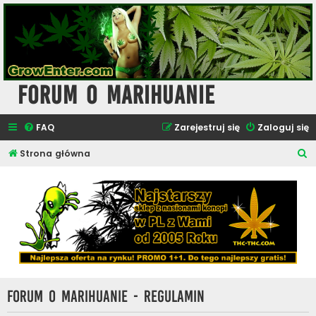
Forum o Marihuanie
FAQ
Zarejestruj się
Zaloguj się
S
Strona główna
z
u
k
a
j
Forum o Marihuanie - Regulamin