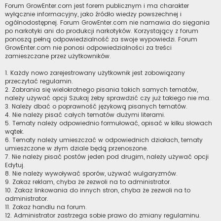
Forum GrowEnter.com jest forem publicznym i ma charakter
wyłącznie informacyjny, jako źródło wiedzy powszechnej i
ogólnodostępnej. Forum GrowEnter.com nie namawia do sięgania
po narkotyki ani do produkcji narkotyków. Korzystający z forum
ponoszą pełną odpowiedzialność za swoje wypowiedzi. Forum
GrowEnter.com nie ponosi odpowiedzialności za treści
zamieszczane przez użytkowników.
1. Każdy nowo zarejestrowany użytkownik jest zobowiązany
przeczytać regulamin.
2. Zabrania się wielokrotnego pisania takich samych tematów,
należy używać opcji Szukaj żeby sprawdzić czy już takiego nie ma.
3. Należy dbać o poprawność językową pisanych tematów.
4. Nie należy pisać całych tematów dużymi literami.
5. Tematy należy odpowiednio formułować, opisać w kilku słowach
wątek.
6. Tematy należy umieszczać w odpowiednich działach, tematy
umieszczone w złym dziale będą przenoszone.
7. Nie należy pisać postów jeden pod drugim, należy używać opcji
Edytuj.
8. Nie należy wywoływać sporów, używać wulgaryzmów.
9. Zakaz reklam, chyba że zezwoli na to administrator.
10. Zakaz linkowania do innych stron, chyba że zezwoli na to
administrator.
11. Zakaz handlu na forum.
12. Administrator zastrzega sobie prawo do zmiany regulaminu.