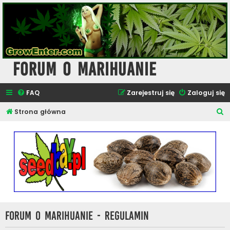
Forum o Marihuanie
FAQ
Zarejestruj się
Zaloguj się
S
Strona główna
z
u
k
a
j
Forum o Marihuanie - Regulamin