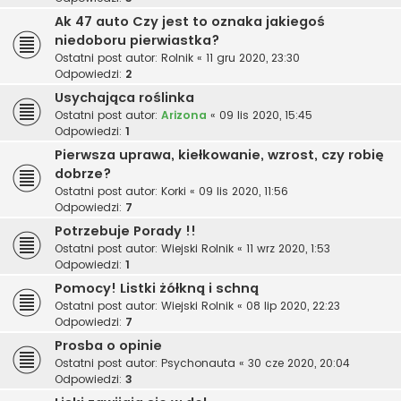
Ak 47 auto Czy jest to oznaka jakiegoś
niedoboru pierwiastka?
Ostatni post autor:
Rolnik
«
11 gru 2020, 23:30
Odpowiedzi:
2
Usychająca roślinka
Ostatni post autor:
Arizona
«
09 lis 2020, 15:45
Odpowiedzi:
1
Pierwsza uprawa, kiełkowanie, wzrost, czy robię
dobrze?
Ostatni post autor:
Korki
«
09 lis 2020, 11:56
Odpowiedzi:
7
Potrzebuje Porady !!
Ostatni post autor:
Wiejski Rolnik
«
11 wrz 2020, 1:53
Odpowiedzi:
1
Pomocy! Listki żółkną i schną
Ostatni post autor:
Wiejski Rolnik
«
08 lip 2020, 22:23
Odpowiedzi:
7
Prosba o opinie
Ostatni post autor:
Psychonauta
«
30 cze 2020, 20:04
Odpowiedzi:
3