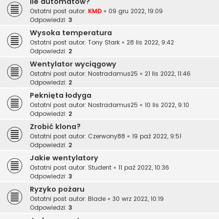
Ile automatów?
Ostatni post autor:
KMD
«
09 gru 2022, 19:09
Odpowiedzi:
3
Wysoka temperatura
Ostatni post autor:
Tony Stark
«
28 lis 2022, 9:42
Odpowiedzi:
2
Wentylator wyciągowy
Ostatni post autor:
Nostradamus25
«
21 lis 2022, 11:46
Odpowiedzi:
2
Peknięta łodyga
Ostatni post autor:
Nostradamus25
«
10 lis 2022, 9:10
Odpowiedzi:
2
Zrobić klona?
Ostatni post autor:
Czerwony88
«
19 paź 2022, 9:51
Odpowiedzi:
2
Jakie wentylatory
Ostatni post autor:
Student
«
11 paź 2022, 10:36
Odpowiedzi:
3
Ryzyko pożaru
Ostatni post autor:
Blade
«
30 wrz 2022, 10:19
Odpowiedzi:
3