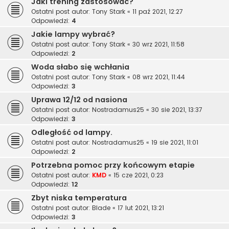
Jaki trening zastosować?
Ostatni post autor:
Tony Stark
«
11 paź 2021, 12:27
Odpowiedzi:
4
Jakie lampy wybrać?
Ostatni post autor:
Tony Stark
«
30 wrz 2021, 11:58
Odpowiedzi:
2
Woda słabo się wchłania
Ostatni post autor:
Tony Stark
«
08 wrz 2021, 11:44
Odpowiedzi:
3
Uprawa 12/12 od nasiona
Ostatni post autor:
Nostradamus25
«
30 sie 2021, 13:37
Odpowiedzi:
3
Odległość od lampy.
Ostatni post autor:
Nostradamus25
«
19 sie 2021, 11:01
Odpowiedzi:
2
Potrzebna pomoc przy końcowym etapie
Ostatni post autor:
KMD
«
15 cze 2021, 0:23
Odpowiedzi:
12
Zbyt niska temperatura
Ostatni post autor:
Blade
«
17 lut 2021, 13:21
Odpowiedzi:
3