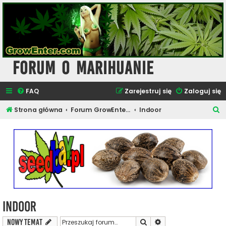
Forum o Marihuanie
FAQ
Zarejestruj się
Zaloguj się
S
Strona główna
Forum GrowEnter.com - Uprawa i Hodowla Konopi
Indoor
z
u
k
a
j
Indoor
Szukaj
Wyszukiwanie zaawa
NOWY TEMAT