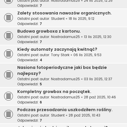
Ostatni post autor:
Nostradamus25
«
24 lis 2025, 12:25
Odpowiedzi:
7
Zalety stosowania nawozów organicznych.
Ostatni post autor:
Student
«
18 lis 2025, 9:12
Odpowiedzi:
7
Budowa growboxa z kartonu.
Ostatni post autor:
Nostradamus25
«
13 lis 2025, 12:30
Odpowiedzi:
7
Kiedy automaty zaczynają kwitnąć?
Ostatni post autor:
Tony Stark
«
06 lis 2025, 9:53
Odpowiedzi:
4
Nasiona fotoperiodyczne jaki box będzie
najlepszy?
Ostatni post autor:
Nostradamus25
«
03 lis 2025, 12:37
Odpowiedzi:
5
Kompletny growbox na początek.
Ostatni post autor:
Nostradamus25
«
28 paź 2025, 10:46
Odpowiedzi:
6
Podczas przesadzania uszkodziłem rośliny.
Ostatni post autor:
Student
«
28 paź 2025, 10:43
Odpowiedzi:
7