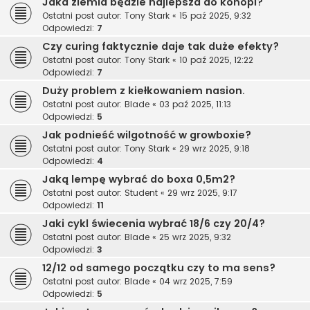
Jaka ziemia będzie najlepsza do konopi?
Ostatni post autor:
Tony Stark
«
15 paź 2025, 9:32
Odpowiedzi:
7
Czy curing faktycznie daje tak duże efekty?
Ostatni post autor:
Tony Stark
«
10 paź 2025, 12:22
Odpowiedzi:
7
Duży problem z kiełkowaniem nasion.
Ostatni post autor:
Blade
«
03 paź 2025, 11:13
Odpowiedzi:
5
Jak podnieść wilgotność w growboxie?
Ostatni post autor:
Tony Stark
«
29 wrz 2025, 9:18
Odpowiedzi:
4
Jaką lempę wybrać do boxa 0,5m2?
Ostatni post autor:
Student
«
29 wrz 2025, 9:17
Odpowiedzi:
11
Jaki cykl świecenia wybrać 18/6 czy 20/4?
Ostatni post autor:
Blade
«
25 wrz 2025, 9:32
Odpowiedzi:
3
12/12 od samego początku czy to ma sens?
Ostatni post autor:
Blade
«
04 wrz 2025, 7:59
Odpowiedzi:
5