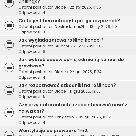
uniknąć?
Ostatni post autor:
Blade
«
22 sty 2026, 11:55
Odpowiedzi:
4
Co to jest hermofrodyt i jak go rozpoznać?
Ostatni post autor:
Nostradamus25
«
13 sty 2026, 11:31
Odpowiedzi:
9
Jak wygląda zdrowa roślina konopi?
Ostatni post autor:
Student
«
23 gru 2025, 9:56
Odpowiedzi:
6
Jak wybrać odpowiednią odmianę konopi do
growboxa?
Ostatni post autor:
Blade
«
22 gru 2025, 11:34
Odpowiedzi:
4
Jak rozpoznawać szkodniki na roślinach?
Ostatni post autor:
Blade
«
11 gru 2025, 12:03
Odpowiedzi:
6
Czy przy automatach trzeba stosować nawóz
na wzrost?
Ostatni post autor:
Tony Stark
«
02 gru 2025, 8:57
Odpowiedzi:
4
Wentylacja do growboxa 1m2.