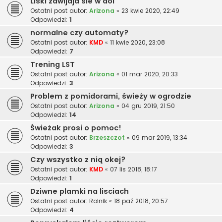
Liski zawijaja sie w dol
Ostatni post autor:
Arizona
«
23 kwie 2020, 22:49
Odpowiedzi:
1
normalne czy automaty?
Ostatni post autor:
KMD
«
11 kwie 2020, 23:08
Odpowiedzi:
7
Trening LST
Ostatni post autor:
Arizona
«
01 mar 2020, 20:33
Odpowiedzi:
3
Problem z pomidorami, świeży w ogrodzie
Ostatni post autor:
Arizona
«
04 gru 2019, 21:50
Odpowiedzi:
14
Świeżak prosi o pomoc!
Ostatni post autor:
Brzeszczot
«
09 mar 2019, 13:34
Odpowiedzi:
3
Czy wszystko z nią okej?
Ostatni post autor:
KMD
«
07 lis 2018, 18:17
Odpowiedzi:
1
Dziwne plamki na lisciach
Ostatni post autor:
Rolnik
«
18 paź 2018, 20:57
Odpowiedzi:
4