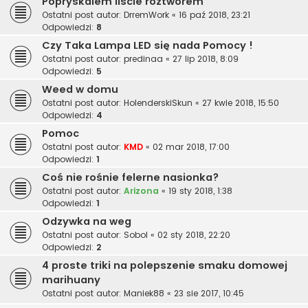
Popryskalem liście roztworem
Ostatni post autor:
DrremWork
«
16 paź 2018, 23:21
Odpowiedzi:
8
Czy Taka Lampa LED się nada Pomocy !
Ostatni post autor:
predinaa
«
27 lip 2018, 8:09
Odpowiedzi:
5
Weed w domu
Ostatni post autor:
HolenderskiSkun
«
27 kwie 2018, 15:50
Odpowiedzi:
4
Pomoc
Ostatni post autor:
KMD
«
02 mar 2018, 17:00
Odpowiedzi:
1
Coś nie rośnie felerne nasionka?
Ostatni post autor:
Arizona
«
19 sty 2018, 1:38
Odpowiedzi:
1
Odzywka na weg
Ostatni post autor:
Sobol
«
02 sty 2018, 22:20
Odpowiedzi:
2
4 proste triki na polepszenie smaku domowej
marihuany
Ostatni post autor:
Maniek88
«
23 sie 2017, 10:45