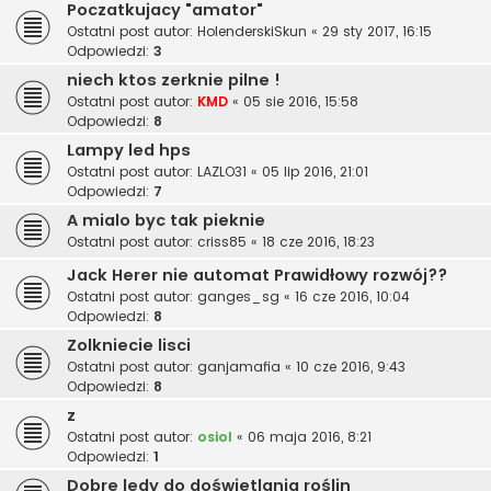
Poczatkujacy "amator"
Ostatni post autor:
HolenderskiSkun
«
29 sty 2017, 16:15
Odpowiedzi:
3
niech ktos zerknie pilne !
Ostatni post autor:
KMD
«
05 sie 2016, 15:58
Odpowiedzi:
8
Lampy led hps
Ostatni post autor:
LAZLO31
«
05 lip 2016, 21:01
Odpowiedzi:
7
A mialo byc tak pieknie
Ostatni post autor:
criss85
«
18 cze 2016, 18:23
Jack Herer nie automat Prawidłowy rozwój??
Ostatni post autor:
ganges_sg
«
16 cze 2016, 10:04
Odpowiedzi:
8
Zolkniecie lisci
Ostatni post autor:
ganjamafia
«
10 cze 2016, 9:43
Odpowiedzi:
8
z
Ostatni post autor:
osiol
«
06 maja 2016, 8:21
Odpowiedzi:
1
Dobre ledy do doświetlania roślin