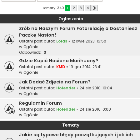
Tematy: 340
1
2
3
4
Następna
Ogłoszenia
Zrób na Naszym Forum Fotorelację a Dostaniesz
Paczkę Nasion!
Ostatni post autor:
Lolas
«
12 kwie 2023, 15:58
w
Ogólnie
Odpowiedzi:
3
Gdzie Kupić Nasiona Marihuany?
Ostatni post autor:
KMD
«
19 gru 2014, 23:41
w
Ogólnie
Jak Dodać Zdjęcie na Forum?
Ostatni post autor:
Holender
«
24 sie 2010, 10:04
w
Ogólnie
Regulamin Forum
Ostatni post autor:
Holender
«
24 sie 2010, 0:08
w
Ogólnie
Tematy
Jakie są typowe błędy początkujących i jak ich