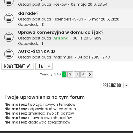
Ostatni post autor:
koskow
«
02 maja 2016, 23:54
da rade?
Ostatni post autor:
HolenderskiSkun
«
16 mar 2016, 21:20
Odpowiedzi:
3
Uprawa komercyjna w domu co i jak?
Ostatni post autor:
Arizona
«
08 lis 2015, 19:19
Odpowiedzi:
1
AUTO-ŚCINKA :D
Ostatni post autor:
maximus11
«
04 paź 2015, 12:43
NOWY TEMAT
Tematy: 340
1
2
3
4
Następna
Przejdź do
Twoje uprawnienia na tym forum
Nie możesz
tworzyć nowych tematów
Nie możesz
odpowiadać w tematach
Nie możesz
zmieniać swoich postów
Nie możesz
usuwać swoich postów
Nie możesz
dodawać załączników