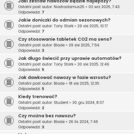
Jaki zestaw nawozów będzie najlepszy?
Ostatni post autor:
Nostradamus25
«
03 wrz 2025, 7:43
Odpowiedzi:
7
Jakie doniczki do odmian sezonowych?
Ostatni post autor:
Tony Stark
«
29 sie 2025, 10:17
Odpowiedzi:
7
Czy stosowanie tabletek CO2 ma sens?
Ostatni post autor:
Blade
«
29 sie 2025, 7:54
Odpowiedzi:
3
Jak długo świecić przy uprawie automatów?
Ostatni post autor:
Tony Stark
«
20 sie 2025, 12:46
Odpowiedzi:
5
Jak dawkować nawozy w fazie wzrostu?
Ostatni post autor:
Blade
«
18 sie 2025, 12:35
Odpowiedzi:
5
Kiedy trenować?
Ostatni post autor:
Student
«
30 gru 2024, 8:07
Odpowiedzi:
2
Czy można bez nawozu?
Ostatni post autor:
Blade
«
26 lis 2024, 7:46
Odpowiedzi:
3