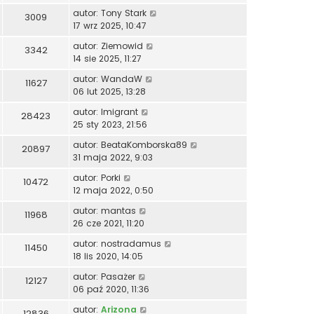
autor:
Tony Stark
3009
17 wrz 2025, 10:47
autor:
Ziemowid
3342
14 sie 2025, 11:27
autor:
WandaW
11627
06 lut 2025, 13:28
autor:
Imigrant
28423
25 sty 2023, 21:56
autor:
BeataKomborska89
20897
31 maja 2022, 9:03
autor:
Porki
10472
12 maja 2022, 0:50
autor:
mantas
11968
26 cze 2021, 11:20
autor:
nostradamus
11450
18 lis 2020, 14:05
autor:
Pasażer
12127
06 paź 2020, 11:36
autor:
Arizona
12836