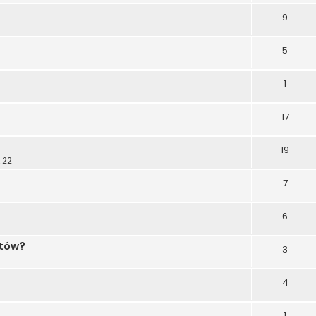
9
5
1
17
19
:22
7
6
otów?
3
4
1