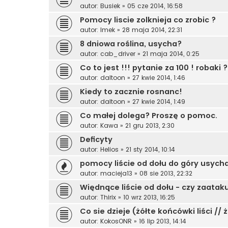
autor:
Busiek
»
05 cze 2014, 16:58
Pomocy liscie zolknieja co zrobic ?
autor:
Imek
»
28 maja 2014, 22:31
8 dniowa roślina, usycha?
autor:
cab_driver
»
21 maja 2014, 0:25
Co to jest !!! pytanie za 100 ! robaki ?
autor:
daltoon
»
27 kwie 2014, 1:46
Kiedy to zacznie rosnanc!
autor:
daltoon
»
27 kwie 2014, 1:49
Co małej dolega? Proszę o pomoc.
autor:
Kawa
»
21 gru 2013, 2:30
Deficyty
autor:
Helios
»
21 sty 2014, 10:14
pomocy liście od dołu do góry usych
autor:
macieja13
»
08 sie 2013, 22:32
Więdnące liście od dołu - czy zaatak
autor:
Thirix
»
10 wrz 2013, 16:25
Co sie dzieje (żółte końcówki liści // ż
autor:
KokosONR
»
16 lip 2013, 14:14