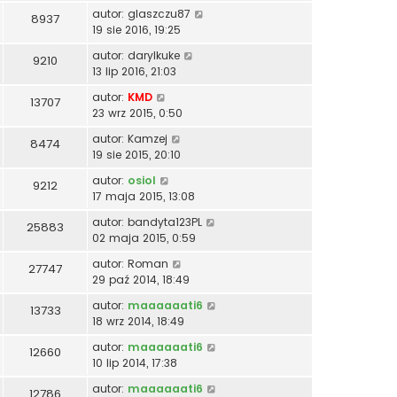
autor:
glaszczu87
8937
19 sie 2016, 19:25
autor:
darylkuke
9210
13 lip 2016, 21:03
autor:
KMD
13707
23 wrz 2015, 0:50
autor:
Kamzej
8474
19 sie 2015, 20:10
autor:
osiol
9212
17 maja 2015, 13:08
autor:
bandyta123PL
25883
02 maja 2015, 0:59
autor:
Roman
27747
29 paź 2014, 18:49
autor:
maaaaaati6
13733
18 wrz 2014, 18:49
autor:
maaaaaati6
12660
10 lip 2014, 17:38
autor:
maaaaaati6
12786