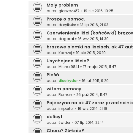
Maly problem
autor:
glaszczu87
»
19 sie 2016, 19:25
Proszę o pomoc.
autor:
darylkuke
»
13 lip 2016, 21:03
Czerwienienie liści (końcówki) brązo
autor:
dagarai
»
16 wrz 2015, 14:30
brazowe plamki na lisciach. ak 47 au
autor:
Kamzej
»
19 sie 2015, 20:10
Usychajace liście?
autor:
Michal9841
»
17 maja 2015, 11:47
Pleśń
autor:
diselryder
»
16 lut 2011, 9:20
witam pomocy
autor:
Roman
»
26 paź 2014, 11:47
Pajeczyna na ak 47 zaraz przed scinka
autor:
importer
»
16 wrz 2014, 21:19
deficyt
autor:
świder
»
07 lip 2014, 22:14
Chora? Żółknie?