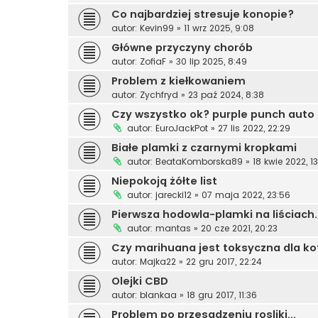
Co najbardziej stresuje konopie?
autor:
Kevin99
»
11 wrz 2025, 9:08
Główne przyczyny chorób
autor:
ZofiaF
»
30 lip 2025, 8:49
Problem z kiełkowaniem
autor:
Zychfryd
»
23 paź 2024, 8:38
Czy wszystko ok? purple punch auto
autor:
EuroJackPot
»
27 lis 2022, 22:29
Białe plamki z czarnymi kropkami
autor:
BeataKomborska89
»
18 kwie 2022, 13
Niepokoją żółte list
autor:
jarecki12
»
07 maja 2022, 23:56
Pierwsza hodowla-plamki na liściach.
autor:
mantas
»
20 cze 2021, 20:23
Czy marihuana jest toksyczna dla k
autor:
Majka22
»
22 gru 2017, 22:24
Olejki CBD
autor:
blankaa
»
18 gru 2017, 11:36
Problem po przesadzeniu rosliki...