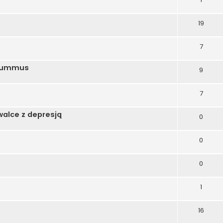
19
7
iohummus
9
7
alce z depresją
0
0
0
1
16