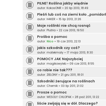
PILNE! Roślina jakby więdnie
autor:
KokosONR
»
20 lip 2013, 18:49
Pleśń lub coś na ziemi koło ,,pomidor
autor:
H4KER
»
15 lip 2013, 21:26
Moje roślinki nie chcą rosnąć
autor:
Plutria
»
22 cze 2013, 19:50
Prośba o pomoc
autor:
Nico
»
19 cze 2013, 22:13
jakis szkodnik czy coś?
autor:
matekmaly
»
17 maja 2013, 8:30
POMOCY JAK Najszybciej
autor:
magikowyleb
»
09 cze 2013, 8:55
co robie nie tak???
autor:
ZIELONY
»
21 gru 2011, 18:01
Szkodniki żerujące na roślinach
autor:
Chemik
»
03 lip 2011, 21:02
Prosze o pomoc
autor:
WESOLY CHLOPAK
»
28 paź 2011, 13:22
liście zwijają się w dół. Dlaczego?