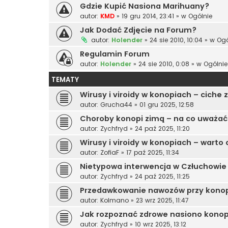
Gdzie Kupić Nasiona Marihuany?
autor:
KMD
»
19 gru 2014, 23:41
» w
Ogólnie
Jak Dodać Zdjęcie na Forum?
autor:
Holender
»
24 sie 2010, 10:04
» w
Ogó
Regulamin Forum
autor:
Holender
»
24 sie 2010, 0:08
» w
Ogólnie
TEMATY
Wirusy i viroidy w konopiach – ciche
autor:
Grucha44
»
01 gru 2025, 12:58
Choroby konopi zimą – na co uważać
autor:
Zychfryd
»
24 paź 2025, 11:20
Wirusy i viroidy w konopiach – warto
autor:
ZofiaF
»
17 paź 2025, 11:34
Nietypowa interwencja w Człuchowie –
autor:
Zychfryd
»
24 paź 2025, 11:25
Przedawkowanie nawozów przy konop
autor:
Kolmano
»
23 wrz 2025, 11:47
Jak rozpoznać zdrowe nasiono konop
autor:
Zychfryd
»
10 wrz 2025, 13:12