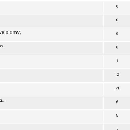
0
0
we plamy.
6
to
0
1
12
21
...
6
5
7