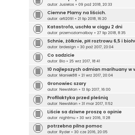
autor:
Jusielos
»
09 paź 2018, 20:33
Ciemne Plamy na liścich.
autor:
arti2091
»
21 lip 2018, 16:20
Katastrofa, uschła w ciągu 2 dni
autor:
przemoziomalboy
»
27 lip 2018, 8:35
Schnie, żółknie, pH roztrowu 6,5 i b
autor:
brdesign
»
30 paź 2017, 23:04
Co sadzicie
autor:
Bio
»
25 wrz 2017, 18:41
10 najlepszych odmian marihuany w w
autor:
Maniek88
»
21 wrz 2017, 20:04
Gronowiec szary
autor:
NewsMan
»
13 lip 2017, 16:00
Profilaktyka przed pleśnią
autor:
NewsMan
»
31 mar 2017, 11:52
Liście sa dziwne proszę o opinie
autor:
nightmu
»
30 wrz 2016, 11:28
potrzebna pilna pomoc
autor:
Ryder
»
30 cze 2016, 20:05