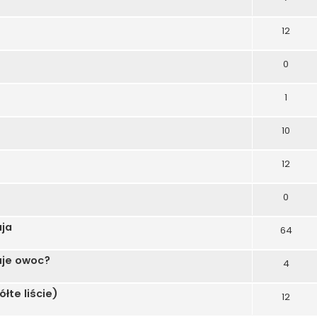
12
0
1
10
12
0
aja
64
uje owoc?
4
ółte liście)
12