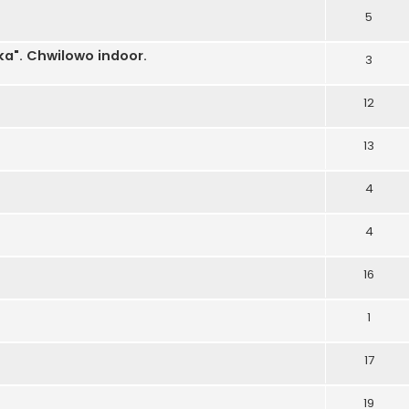
5
ka". Chwilowo indoor.
3
12
13
4
4
16
1
17
19