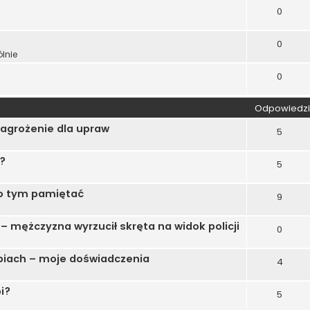
0
0
lnie
0
Odpowiedzi
 zagrożenie dla upraw
5
?
5
 o tym pamiętać
9
 mężczyzna wyrzucił skręta na widok policji
0
iach – moje doświadczenia
4
i?
5