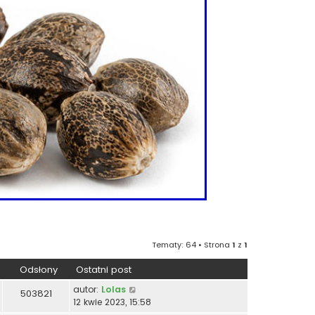
Tematy: 64 • Strona
1
z
1
Odsłony
Ostatni post
autor:
Lolas
503821
12 kwie 2023, 15:58