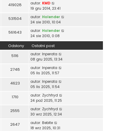
autor:
KMD
419028
19 gru 2014, 23:41
autor:
Holender
531504
24 sie 2010, 10:04
autor:
Holender
561643
24 sie 2010, 0:08
Odsłony
Ostatni post
autor:
Inperata
5116
08 gru 2025, 13:34
autor:
Inperata
2748
05 lis 2025, 11:57
autor:
Inperata
4623
05 lis 2025, 11:54
autor:
Zychfryd
1710
24 paź 2025, 11:25
autor:
Zychfryd
2555
30 wrz 2025, 12:34
autor:
Bebite
2647
18 wrz 2025, 10:31