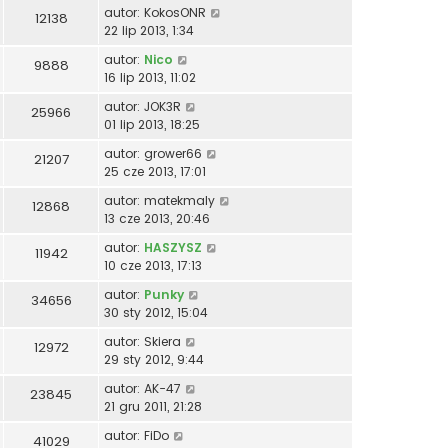
autor:
KokosONR
12138
22 lip 2013, 1:34
autor:
Nico
9888
16 lip 2013, 11:02
autor:
JOK3R
25966
01 lip 2013, 18:25
autor:
grower66
21207
25 cze 2013, 17:01
autor:
matekmaly
12868
13 cze 2013, 20:46
autor:
HASZYSZ
11942
10 cze 2013, 17:13
autor:
Punky
34656
30 sty 2012, 15:04
autor:
Skiera
12972
29 sty 2012, 9:44
autor:
AK-47
23845
21 gru 2011, 21:28
autor:
FiDo
41029