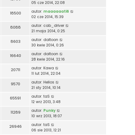
05 cze 2014, 22:08
autor:
maaaaaati6
18500
02 cze 2014, 15:39
autor:
cab_driver
8088
21 maja 2014, 0:25
autor:
daltoon
8603
30 kwie 2014, 0:26
autor:
daltoon
16640
28 kwie 2014, 22:16
autor:
Kawa
20711
11 lut 2014, 22:04
autor:
Helios
9570
21 sty 2014, 10:14
autor:
taS
65591
12 wrz 2013, 3:48
autor:
Punky
11289
10 wrz 2013, 18:07
autor:
taS
26946
06 sie 2013, 12:21