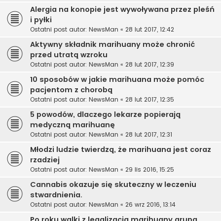
Alergia na konopie jest wywoływana przez pleśń
i pyłki
Ostatni post autor:
NewsMan
«
28 lut 2017, 12:42
Aktywny składnik marihuany może chronić
przed utratą wzroku
Ostatni post autor:
NewsMan
«
28 lut 2017, 12:39
10 sposobów w jakie marihuana może pomóc
pacjentom z chorobą
Ostatni post autor:
NewsMan
«
28 lut 2017, 12:35
5 powodów, dlaczego lekarze popierają
medyczną marihuanę
Ostatni post autor:
NewsMan
«
28 lut 2017, 12:31
Młodzi ludzie twierdzą, że marihuana jest coraz
rzadziej
Ostatni post autor:
NewsMan
«
29 lis 2016, 15:25
Cannabis okazuje się skuteczny w leczeniu
stwardnienia.
Ostatni post autor:
NewsMan
«
26 wrz 2016, 13:14
Po roku walki z legalizacją marihuany grupa