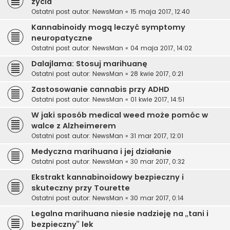
życia
Ostatni post autor:
NewsMan
«
15 maja 2017, 12:40
Kannabinoidy mogą leczyć symptomy
neuropatyczne
Ostatni post autor:
NewsMan
«
04 maja 2017, 14:02
Dalajlama: Stosuj marihuanę
Ostatni post autor:
NewsMan
«
28 kwie 2017, 0:21
Zastosowanie cannabis przy ADHD
Ostatni post autor:
NewsMan
«
01 kwie 2017, 14:51
W jaki sposób medical weed może pomóc w
walce z Alzheimerem
Ostatni post autor:
NewsMan
«
31 mar 2017, 12:01
Medyczna marihuana i jej działanie
Ostatni post autor:
NewsMan
«
30 mar 2017, 0:32
Ekstrakt kannabinoidowy bezpieczny i
skuteczny przy Tourette
Ostatni post autor:
NewsMan
«
30 mar 2017, 0:14
Legalna marihuana niesie nadzieję na „tani i
bezpieczny” lek