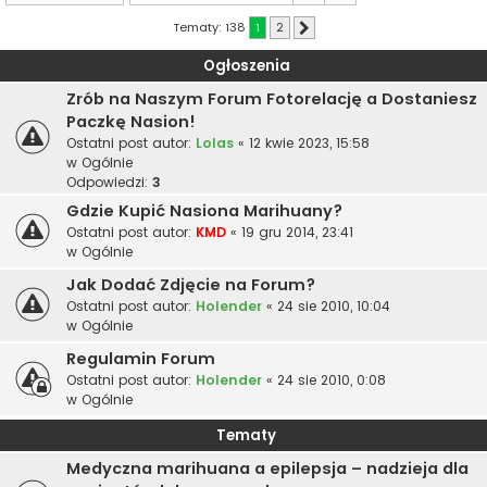
Tematy: 138
1
2
Następna
Ogłoszenia
Zrób na Naszym Forum Fotorelację a Dostaniesz
Paczkę Nasion!
Ostatni post autor:
Lolas
«
12 kwie 2023, 15:58
w
Ogólnie
Odpowiedzi:
3
Gdzie Kupić Nasiona Marihuany?
Ostatni post autor:
KMD
«
19 gru 2014, 23:41
w
Ogólnie
Jak Dodać Zdjęcie na Forum?
Ostatni post autor:
Holender
«
24 sie 2010, 10:04
w
Ogólnie
Regulamin Forum
Ostatni post autor:
Holender
«
24 sie 2010, 0:08
w
Ogólnie
Tematy
Medyczna marihuana a epilepsja – nadzieja dla