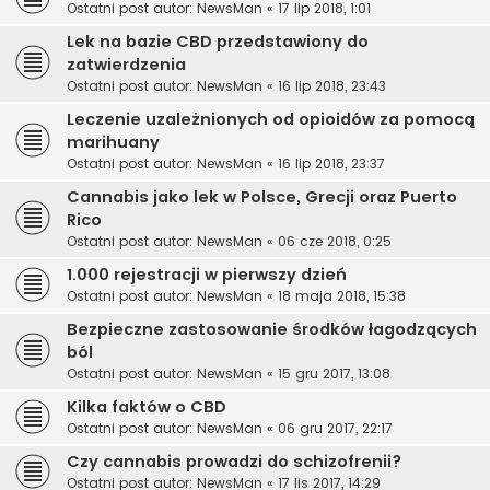
Ostatni post autor:
NewsMan
«
17 lip 2018, 1:01
Lek na bazie CBD przedstawiony do
zatwierdzenia
Ostatni post autor:
NewsMan
«
16 lip 2018, 23:43
Leczenie uzależnionych od opioidów za pomocą
marihuany
Ostatni post autor:
NewsMan
«
16 lip 2018, 23:37
Cannabis jako lek w Polsce, Grecji oraz Puerto
Rico
Ostatni post autor:
NewsMan
«
06 cze 2018, 0:25
1.000 rejestracji w pierwszy dzień
Ostatni post autor:
NewsMan
«
18 maja 2018, 15:38
Bezpieczne zastosowanie środków łagodzących
ból
Ostatni post autor:
NewsMan
«
15 gru 2017, 13:08
Kilka faktów o CBD
Ostatni post autor:
NewsMan
«
06 gru 2017, 22:17
Czy cannabis prowadzi do schizofrenii?
Ostatni post autor:
NewsMan
«
17 lis 2017, 14:29