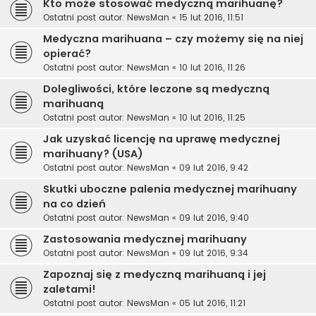
Kto może stosować medyczną marihuanę?
Ostatni post autor:
NewsMan
«
15 lut 2016, 11:51
Medyczna marihuana – czy możemy się na niej
opierać?
Ostatni post autor:
NewsMan
«
10 lut 2016, 11:26
Dolegliwości, które leczone są medyczną
marihuaną
Ostatni post autor:
NewsMan
«
10 lut 2016, 11:25
Jak uzyskać licencję na uprawę medycznej
marihuany? (USA)
Ostatni post autor:
NewsMan
«
09 lut 2016, 9:42
Skutki uboczne palenia medycznej marihuany
na co dzień
Ostatni post autor:
NewsMan
«
09 lut 2016, 9:40
Zastosowania medycznej marihuany
Ostatni post autor:
NewsMan
«
09 lut 2016, 9:34
Zapoznaj się z medyczną marihuaną i jej
zaletami!
Ostatni post autor:
NewsMan
«
05 lut 2016, 11:21