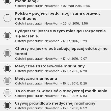
marihuanę?
Ostatni post autor:
NewsMan
«
02 mar 2016, 11:46
Polska – pacjenci będą mogli sami uprawiać
marihuanę.
Ostatni post autor:
NewsMan
«
25 lut 2016, 13:56
Bydgoszcz: jeszcze w tym miesiącu rozpocznie
się leczenie.
Ostatni post autor:
NewsMan
«
17 lut 2016, 10:29
Chorzy na jaskrę potrzebują lepszej edukacji na
temat.
Ostatni post autor:
NewsMan
«
17 lut 2016, 10:07
Medyczne zastosowanie marihuany
Ostatni post autor:
NewsMan
«
16 lut 2016, 12:28
Medyczna marihuana
Ostatni post autor:
NewsMan
«
16 lut 2016, 12:26
To co musisz wiedzieć o medycznej marihuanie
Ostatni post autor:
NewsMan
«
15 lut 2016, 12:53
Używaj prawidłowo medycznej marihuany
Ostatni post autor:
NewsMan
«
15 lut 2016, 12:52