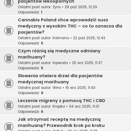
pacjentów lekoopornych
Ostatni post autor:
Zyra
«
29 paź 2025, 12:29
Odpowiedzi:
1
Cannabis Poland chce wprowadzić susz
medyczny z wysokim THC – co to oznacza dla
pacjentów?
Ostatni post autor:
Kolmano
«
22 paź 2025, 12:43
Odpowiedzi:
5
Czym różnią się medyczne odmiany
marihuany?
Ostatni post autor:
Inperata
«
25 wrz 2025, 11:37
Odpowiedzi:
5
Słowenia otwiera drzwi dla pacjentów
medycznej marihuany
Ostatni post autor:
Wins
«
15 wrz 2025, 11:43
Odpowiedzi:
9
Leczenie migreny z pomocą THC i CBD
Ostatni post autor:
Kropka
«
04 wrz 2025, 11:01
Odpowiedzi:
6
Jak otrzymać receptę na medyczną
marihuanę? Przewodnik krok po kroku