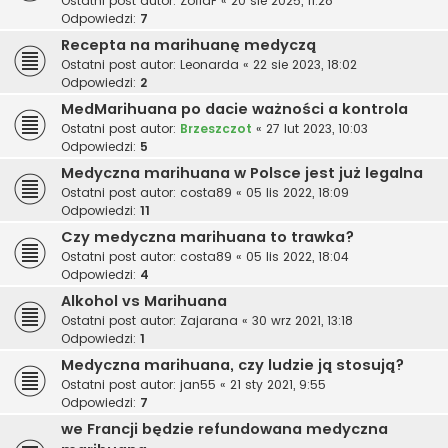
Ostatni post autor:
ZofiaF
«
20 sie 2025, 11:28
Odpowiedzi:
7
Recepta na marihuanę medyczą
Ostatni post autor:
Leonarda
«
22 sie 2023, 18:02
Odpowiedzi:
2
MedMarihuana po dacie ważności a kontrola
Ostatni post autor:
Brzeszczot
«
27 lut 2023, 10:03
Odpowiedzi:
5
Medyczna marihuana w Polsce jest już legalna
Ostatni post autor:
costa89
«
05 lis 2022, 18:09
Odpowiedzi:
11
Czy medyczna marihuana to trawka?
Ostatni post autor:
costa89
«
05 lis 2022, 18:04
Odpowiedzi:
4
Alkohol vs Marihuana
Ostatni post autor:
Zajarana
«
30 wrz 2021, 13:18
Odpowiedzi:
1
Medyczna marihuana, czy ludzie ją stosują?
Ostatni post autor:
jan55
«
21 sty 2021, 9:55
Odpowiedzi:
7
we Francji będzie refundowana medyczna