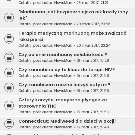
Ostatni post autor:
NewsMan
«
23 mar 2017, 21:21
"Marihuana jest bezpieczniejsza niż każdy inny
lek"
Ostatni post autor:
NewsMan
«
20 mar 2017, 23:28
Terapia medyczną marihuaną może zwalczać
raka piersi
Ostatni post autor:
NewsMan
«
20 mar 2017, 23:24
Czy palenie marihuany osłabia kości?
Ostatni post autor:
NewsMan
«
16 mar 2017, 16:29
Czy kannabinoidy to klucz do terapii HIV?
Ostatni post autor:
NewsMan
«
15 mar 2017, 21:58
Czy kanabisem można leczyć autyzm?
Ostatni post autor:
NewsMan
«
15 mar 2017, 21:55
Cztery korzyści medyczne płynące ze
stosowania THC
Ostatni post autor:
NewsMan
«
15 mar 2017, 21:53
Connecticut: Mediweed dla dzieci w akcji!
Ostatni post autor:
NewsMan
«
15 mar 2017, 21:49