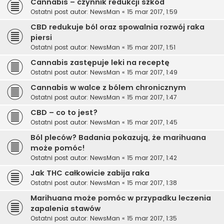
Cannabis – czynnik redukcji szkód
Ostatni post autor:
NewsMan
«
15 mar 2017, 1:59
CBD redukuje ból oraz spowalnia rozwój raka
piersi
Ostatni post autor:
NewsMan
«
15 mar 2017, 1:51
Cannabis zastępuje leki na receptę
Ostatni post autor:
NewsMan
«
15 mar 2017, 1:49
Cannabis w walce z bólem chronicznym
Ostatni post autor:
NewsMan
«
15 mar 2017, 1:47
CBD – co to jest?
Ostatni post autor:
NewsMan
«
15 mar 2017, 1:45
Ból pleców? Badania pokazują, że marihuana
może pomóc!
Ostatni post autor:
NewsMan
«
15 mar 2017, 1:42
Jak THC całkowicie zabija raka
Ostatni post autor:
NewsMan
«
15 mar 2017, 1:38
Marihuana może pomóc w przypadku leczenia
zapalenia stawów
Ostatni post autor:
NewsMan
«
15 mar 2017, 1:35