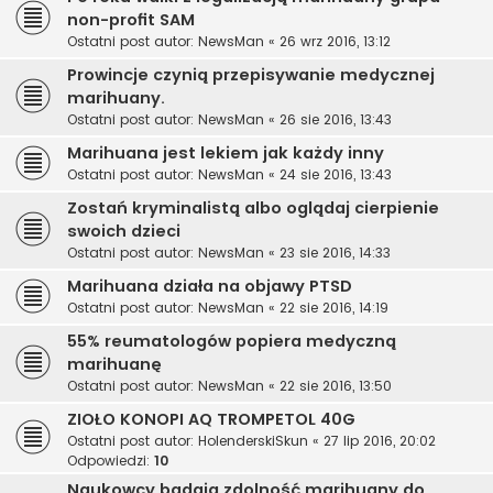
non-profit SAM
Ostatni post autor:
NewsMan
«
26 wrz 2016, 13:12
Prowincje czynią przepisywanie medycznej
marihuany.
Ostatni post autor:
NewsMan
«
26 sie 2016, 13:43
Marihuana jest lekiem jak każdy inny
Ostatni post autor:
NewsMan
«
24 sie 2016, 13:43
Zostań kryminalistą albo oglądaj cierpienie
swoich dzieci
Ostatni post autor:
NewsMan
«
23 sie 2016, 14:33
Marihuana działa na objawy PTSD
Ostatni post autor:
NewsMan
«
22 sie 2016, 14:19
55% reumatologów popiera medyczną
marihuanę
Ostatni post autor:
NewsMan
«
22 sie 2016, 13:50
ZIOŁO KONOPI AQ TROMPETOL 40G
Ostatni post autor:
HolenderskiSkun
«
27 lip 2016, 20:02
Odpowiedzi:
10
Naukowcy badają zdolność marihuany do