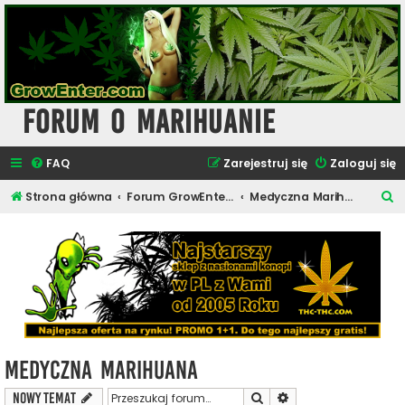
Forum o Marihuanie
FAQ
Zarejestruj się
Zaloguj się
S
Strona główna
Forum GrowEnter.com - Artykuły o Marihuanie
Medyczna Marihuana
z
u
k
a
j
Medyczna Marihuana
Szukaj
Wyszukiwanie zaawa
NOWY TEMAT