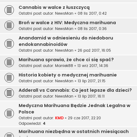
Cannabis w walce z łuszczycą
Ostatni post autor:
NewsMan
«
08 lis 2017, 0:42
Broń w walce z HIV: Medyczna marihuana
Ostatni post autor:
NewsMan
«
08 lis 2017, 0:36
Anandamid w odniesieniu do niedoboru
endokannabinoidów
Ostatni post autor:
NewsMan
«
26 paź 2017, 16:05
Marihuana sprawia, że chce ci się spać?
Ostatni post autor:
Maniek88
«
13 wrz 2017, 14:36
Historia kobiety o medycznej marihuanie
Ostatni post autor:
NewsMan
«
13 lip 2017, 21:15
Adderall vs Cannabis: Co jest lepsze dla dzieci?
Ostatni post autor:
NewsMan
«
13 lip 2017, 16:11
Medyczna Marihuana Będzie Jednak Legalna w
Polsce
Ostatni post autor:
KMD
«
29 cze 2017, 22:20
Odpowiedzi:
4
Marihuana niezbędna w ostatnich miesiącach