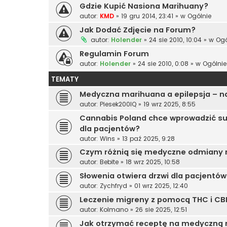
Gdzie Kupić Nasiona Marihuany?
autor:
KMD
»
19 gru 2014, 23:41
» w
Ogólnie
Jak Dodać Zdjęcie na Forum?
autor:
Holender
»
24 sie 2010, 10:04
» w
Ogó
Regulamin Forum
autor:
Holender
»
24 sie 2010, 0:08
» w
Ogólnie
TEMATY
Medyczna marihuana a epilepsja – n
autor:
Piesek200IQ
»
19 wrz 2025, 8:55
Cannabis Poland chce wprowadzić s
dla pacjentów?
autor:
Wins
»
13 paź 2025, 9:28
Czym różnią się medyczne odmiany
autor:
Bebite
»
18 wrz 2025, 10:58
Słowenia otwiera drzwi dla pacjent
autor:
Zychfryd
»
01 wrz 2025, 12:40
Leczenie migreny z pomocą THC i CB
autor:
Kolmano
»
26 sie 2025, 12:51
Jak otrzymać receptę na medyczną 