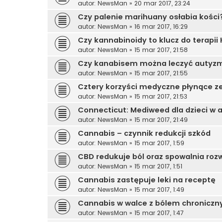
autor:
NewsMan
»
20 mar 2017, 23:24
Czy palenie marihuany osłabia kości
autor:
NewsMan
»
16 mar 2017, 16:29
Czy kannabinoidy to klucz do terapii 
autor:
NewsMan
»
15 mar 2017, 21:58
Czy kanabisem można leczyć autyz
autor:
NewsMan
»
15 mar 2017, 21:55
Cztery korzyści medyczne płynące z
autor:
NewsMan
»
15 mar 2017, 21:53
Connecticut: Mediweed dla dzieci w a
autor:
NewsMan
»
15 mar 2017, 21:49
Cannabis – czynnik redukcji szkód
autor:
NewsMan
»
15 mar 2017, 1:59
CBD redukuje ból oraz spowalnia rozw
autor:
NewsMan
»
15 mar 2017, 1:51
Cannabis zastępuje leki na receptę
autor:
NewsMan
»
15 mar 2017, 1:49
Cannabis w walce z bólem chronicz
autor:
NewsMan
»
15 mar 2017, 1:47