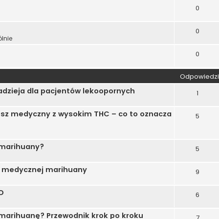
0
0
lnie
0
Odpowiedzi
adzieja dla pacjentów lekoopornych
1
usz medyczny z wysokim THC – co to oznacza
5
 marihuany?
5
ów medycznej marihuany
9
D
6
marihuanę? Przewodnik krok po kroku
7