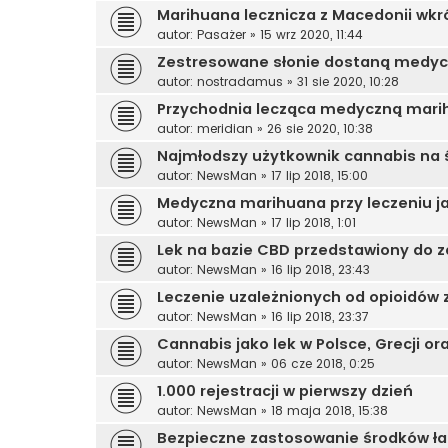
Marihuana lecznicza z Macedonii wkr
autor:
Pasażer
»
15 wrz 2020, 11:44
Zestresowane słonie dostaną medy
autor:
nostradamus
»
31 sie 2020, 10:28
Przychodnia lecząca medyczną mari
autor:
meridian
»
26 sie 2020, 10:38
Najmłodszy użytkownik cannabis na 
autor:
NewsMan
»
17 lip 2018, 15:00
Medyczna marihuana przy leczeniu j
autor:
NewsMan
»
17 lip 2018, 1:01
Lek na bazie CBD przedstawiony do z
autor:
NewsMan
»
16 lip 2018, 23:43
Leczenie uzależnionych od opioidów
autor:
NewsMan
»
16 lip 2018, 23:37
Cannabis jako lek w Polsce, Grecji or
autor:
NewsMan
»
06 cze 2018, 0:25
1.000 rejestracji w pierwszy dzień
autor:
NewsMan
»
18 maja 2018, 15:38
Bezpieczne zastosowanie środków ł