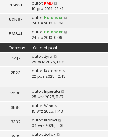
autor:
KMD
419221
19 gru 2014, 23:41
autor:
Holender
531697
24 sie 2010, 10:04
autor:
Holender
561841
24 sie 2010, 0:08
Odsłony
Ostatni post
autor:
Zyra
4417
29 paź 2025, 12:29
autor:
Kolmano
2522
22 paź 2025, 12:43
autor:
Inperata
2838
25 wrz 2025, 11:37
autor:
Wins
3580
15 wrz 2025, 11:43
autor:
Kropka
3332
04 wrz 2025, 11:01
autor:
ZofiaF
3935