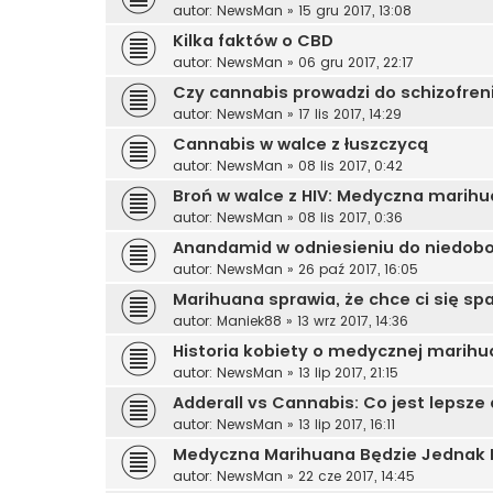
autor:
NewsMan
»
15 gru 2017, 13:08
Kilka faktów o CBD
autor:
NewsMan
»
06 gru 2017, 22:17
Czy cannabis prowadzi do schizofreni
autor:
NewsMan
»
17 lis 2017, 14:29
Cannabis w walce z łuszczycą
autor:
NewsMan
»
08 lis 2017, 0:42
Broń w walce z HIV: Medyczna marih
autor:
NewsMan
»
08 lis 2017, 0:36
Anandamid w odniesieniu do niedob
autor:
NewsMan
»
26 paź 2017, 16:05
Marihuana sprawia, że chce ci się sp
autor:
Maniek88
»
13 wrz 2017, 14:36
Historia kobiety o medycznej marihu
autor:
NewsMan
»
13 lip 2017, 21:15
Adderall vs Cannabis: Co jest lepsze 
autor:
NewsMan
»
13 lip 2017, 16:11
Medyczna Marihuana Będzie Jednak 
autor:
NewsMan
»
22 cze 2017, 14:45