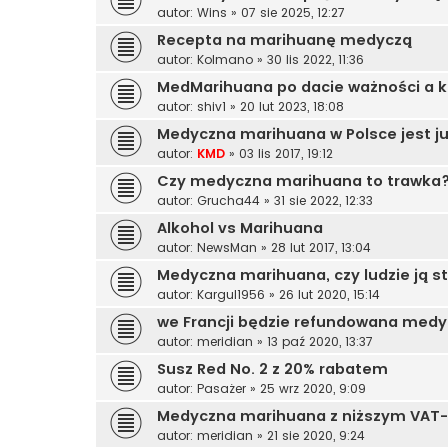
autor:
Wins
»
07 sie 2025, 12:27
Recepta na marihuanę medyczą
autor:
Kolmano
»
30 lis 2022, 11:36
MedMarihuana po dacie ważności a k
autor:
shiv1
»
20 lut 2023, 18:08
Medyczna marihuana w Polsce jest ju
autor:
KMD
»
03 lis 2017, 19:12
Czy medyczna marihuana to trawka
autor:
Grucha44
»
31 sie 2022, 12:33
Alkohol vs Marihuana
autor:
NewsMan
»
28 lut 2017, 13:04
Medyczna marihuana, czy ludzie ją s
autor:
Kargul1956
»
26 lut 2020, 15:14
we Francji będzie refundowana med
autor:
meridian
»
13 paź 2020, 13:37
Susz Red No. 2 z 20% rabatem
autor:
Pasażer
»
25 wrz 2020, 9:09
Medyczna marihuana z niższym VAT
autor:
meridian
»
21 sie 2020, 9:24