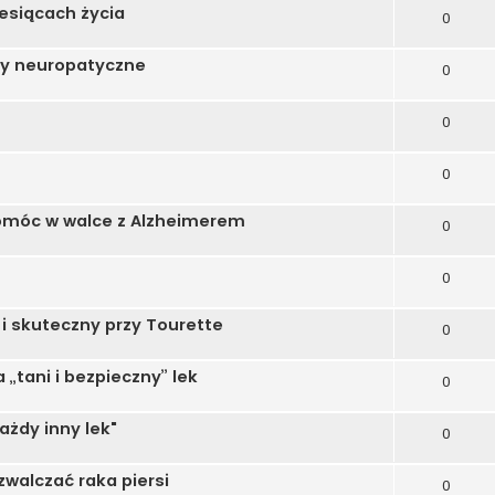
esiącach życia
0
y neuropatyczne
0
0
0
omóc w walce z Alzheimerem
0
0
i skuteczny przy Tourette
0
„tani i bezpieczny” lek
0
ażdy inny lek"
0
alczać raka piersi
0