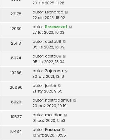
20 sie 2025, 11:28
autor:
Leonarda
23178
22 sie 2023, 18:02
autor:
Brzeszczot
12030
27 lut 2023, 10:03
autor:
costa89
25113
05 lis 2022, 18:09
autor:
costa89
8974
05 lis 2022, 18:04
autor:
Zajarana
10266
30 wrz 2021, 13:18
autor:
jan55
20890
21 sty 2021, 9:55
autor:
nostradamus
8920
20 paź 2020, 10:19
autor:
meridian
10537
01 paź 2020, 8:53
autor:
Pasażer
10434
18 wrz 2020, 10:55