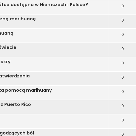
ótce dostępna w Niemczech i Polsce?
0
czną marihuanę
0
huaną
0
świecie
0
askry
0
atwierdzenia
0
 za pomocą marihuany
0
az Puerto Rico
0
0
agodzących ból
0