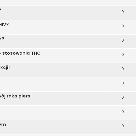
?
0
HIV?
0
m?
0
e stosowania THC
0
kcji!
0
0
ój raka piersi
0
0
nym
0