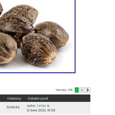
Tematy: 138
1
2
Następna
Odsłony
Ostatni post
autor:
Lolas
504042
12 kwie 2023, 15:58