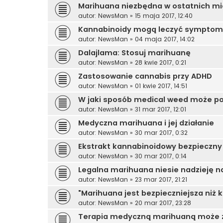
Marihuana niezbędna w ostatnich mi
autor:
NewsMan
»
15 maja 2017, 12:40
Kannabinoidy mogą leczyć symptom
autor:
NewsMan
»
04 maja 2017, 14:02
Dalajlama: Stosuj marihuanę
autor:
NewsMan
»
28 kwie 2017, 0:21
Zastosowanie cannabis przy ADHD
autor:
NewsMan
»
01 kwie 2017, 14:51
W jaki sposób medical weed może p
autor:
NewsMan
»
31 mar 2017, 12:01
Medyczna marihuana i jej działanie
autor:
NewsMan
»
30 mar 2017, 0:32
Ekstrakt kannabinoidowy bezpieczny 
autor:
NewsMan
»
30 mar 2017, 0:14
Legalna marihuana niesie nadzieję na 
autor:
NewsMan
»
23 mar 2017, 21:21
"Marihuana jest bezpieczniejsza niż k
autor:
NewsMan
»
20 mar 2017, 23:28
Terapia medyczną marihuaną może zw