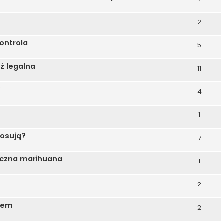
2
ontrola
5
ż legalna
11
?
4
1
tosują?
7
yczna marihuana
1
2
-em
2