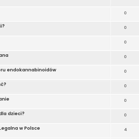
0
i?
0
0
uana
0
oru endokannabinoidów
0
ać?
0
anie
0
dla dzieci?
0
Legalna w Polsce
4