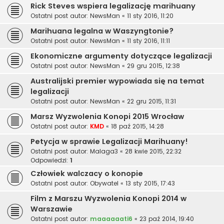
Rick Steves wspiera legalizację marihuany
Ostatni post autor:
NewsMan
«
11 sty 2016, 11:20
Marihuana legalna w Waszyngtonie?
Ostatni post autor:
NewsMan
«
11 sty 2016, 11:11
Ekonomiczne argumenty dotyczące legalizacji
Ostatni post autor:
NewsMan
«
29 gru 2015, 12:38
Australijski premier wypowiada się na temat
legalizacji
Ostatni post autor:
NewsMan
«
22 gru 2015, 11:31
Marsz Wyzwolenia Konopi 2015 Wrocław
Ostatni post autor:
KMD
«
18 paź 2015, 14:28
Petycja w sprawie Legalizacji Marihuany!
Ostatni post autor:
Malaga3
«
28 kwie 2015, 22:32
Odpowiedzi:
1
Człowiek walczacy o konopie
Ostatni post autor:
Obywatel
«
13 sty 2015, 17:43
Film z Marszu Wyzwolenia Konopi 2014 w
Warszawie
Ostatni post autor:
maaaaaati6
«
23 paź 2014, 19:40