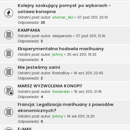
Kolejny szokujący pomysł: po wyborach -
ustawa konopna
Ostatni post autor:
starter_MJ
«
07 paź 2011, 20:10
Odpowiedzi:
29
KAMPANIA
Ostatni post autor:
desperado
«
07 paź 2011, 13:16
Odpowiedzi:
3
Eksperymentalna hodowla marihuany
Ostatni post autor:
johny
«
25 wrz 2011, 19:33
Odpowiedzi:
4
Nie jesteśmy sami
Ostatni post autor:
RastaBoy
«
16 wrz 2011, 22:45
Odpowiedzi:
2
MARSZ WYZWOLENIA KONOPI!
Ostatni post autor:
Holender
«
15 wrz 2011, 21:18
Odpowiedzi:
4
Francja: Legalizacja marihuany z powodów
ekonomicznych?
Ostatni post autor:
johny
«
16 sie 2011, 13:20
Odpowiedzi:
9
E-MAIL