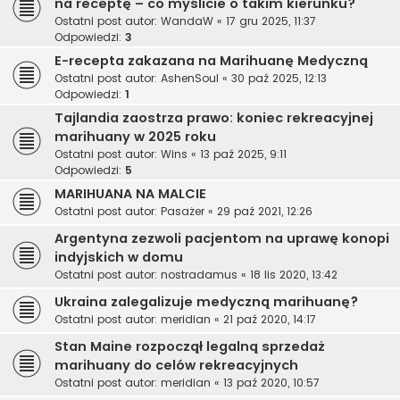
na receptę – co myślicie o takim kierunku?
Ostatni post autor:
WandaW
«
17 gru 2025, 11:37
Odpowiedzi:
3
E-recepta zakazana na Marihuanę Medyczną
Ostatni post autor:
AshenSoul
«
30 paź 2025, 12:13
Odpowiedzi:
1
Tajlandia zaostrza prawo: koniec rekreacyjnej
marihuany w 2025 roku
Ostatni post autor:
Wins
«
13 paź 2025, 9:11
Odpowiedzi:
5
MARIHUANA NA MALCIE
Ostatni post autor:
Pasażer
«
29 paź 2021, 12:26
Argentyna zezwoli pacjentom na uprawę konopi
indyjskich w domu
Ostatni post autor:
nostradamus
«
18 lis 2020, 13:42
Ukraina zalegalizuje medyczną marihuanę?
Ostatni post autor:
meridian
«
21 paź 2020, 14:17
Stan Maine rozpoczął legalną sprzedaż
marihuany do celów rekreacyjnych
Ostatni post autor:
meridian
«
13 paź 2020, 10:57