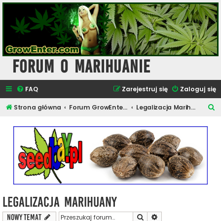
Forum o Marihuanie
FAQ
Zarejestruj się
Zaloguj się
S
Strona główna
Forum GrowEnter.com - Artykuły o Marihuanie
Legalizacja Marihuany
z
u
k
a
j
Legalizacja Marihuany
Szukaj
Wyszukiwanie zaawa
NOWY TEMAT