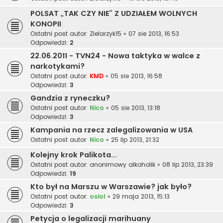
POLSAT „TAK CZY NIE” Z UDZIAŁEM WOLNYCH
KONOPII
Ostatni post autor:
Zielarzyk15
«
07 sie 2013, 16:53
Odpowiedzi:
2
22.06.2011 - TVN24 - Nowa taktyka w walce z
narkotykami?
Ostatni post autor:
KMD
«
05 sie 2013, 16:58
Odpowiedzi:
3
Gandzia z ryneczku?
Ostatni post autor:
Nico
«
05 sie 2013, 13:18
Odpowiedzi:
3
Kampania na rzecz zalegalizowania w USA
Ostatni post autor:
Nico
«
25 lip 2013, 21:32
Kolejny krok Palikota...
Ostatni post autor:
anonimowy alkoholik
«
08 lip 2013, 23:39
Odpowiedzi:
19
Kto był na Marszu w Warszawie? jak było?
Ostatni post autor:
osiol
«
29 maja 2013, 15:13
Odpowiedzi:
3
Petycja o legalizacji marihuany