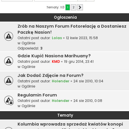
Tematy: 113
1
2
Następna
Ogłoszenia
Zrób na Naszym Forum Fotorelację a Dostaniesz
Paczkę Nasion!
Ostatni post autor:
Lolas
«
12 kwie 2023, 15:58
w
Ogólnie
Odpowiedzi:
3
Gdzie Kupić Nasiona Marihuany?
Ostatni post autor:
KMD
«
19 gru 2014, 23:41
w
Ogólnie
Jak Dodać Zdjęcie na Forum?
Ostatni post autor:
Holender
«
24 sie 2010, 10:04
w
Ogólnie
Regulamin Forum
Ostatni post autor:
Holender
«
24 sie 2010, 0:08
w
Ogólnie
Tematy
Kolumbia wprowadza sprzedaż kwiatów konopi