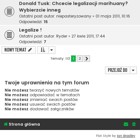
Donald Tusk: Chcecie legalizacji marihuany?
Wybierzcie inneg
Ostatni post autor:
niepasteryzowany
«
01 maja 2011, 10:16
Odpowiedzi:
15
Legalize !
Ostatni post autor:
Ryder
«
27 kwie 2011, 17:44
Odpowiedzi:
7
NOWY TEMAT
Tematy: 113
1
2
Następna
Przejdź do
Twoje uprawnienia na tym forum
Nie możesz
tworzyć nowych tematów
Nie możesz
odpowiadać w tematach
Nie możesz
zmieniać swoich postów
Nie możesz
usuwać swoich postów
Nie możesz
dodawać załączników
Strona główna
Flat Style by
Ian Bradley