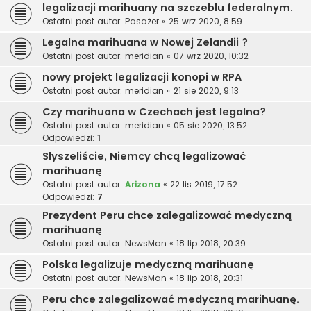
legalizacji marihuany na szczeblu federalnym.
Ostatni post autor:
Pasażer
«
25 wrz 2020, 8:59
Legalna marihuana w Nowej Zelandii ?
Ostatni post autor:
meridian
«
07 wrz 2020, 10:32
nowy projekt legalizacji konopi w RPA
Ostatni post autor:
meridian
«
21 sie 2020, 9:13
Czy marihuana w Czechach jest legalna?
Ostatni post autor:
meridian
«
05 sie 2020, 13:52
Odpowiedzi:
1
Słyszeliście, Niemcy chcą legalizować
marihuanę
Ostatni post autor:
Arizona
«
22 lis 2019, 17:52
Odpowiedzi:
7
Prezydent Peru chce zalegalizować medyczną
marihuanę
Ostatni post autor:
NewsMan
«
18 lip 2018, 20:39
Polska legalizuje medyczną marihuanę
Ostatni post autor:
NewsMan
«
18 lip 2018, 20:31
Peru chce zalegalizować medyczną marihuanę.