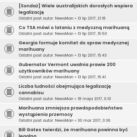
[Sondaż] Wiele australijskich dorosłych wspiera
legalizację
Ostatni post autor:
NewsMan
«
13 lip 2017, 21:18
Co TSA mówi o lataniu z medyczną marihuaną
Ostatni post autor:
NewsMan
«
13 lip 2017, 15:50
Georgia formuje komitet do spraw medycznej
marihuany
Ostatni post autor:
NewsMan
«
13 lip 2017, 15:43
Gubernator Vermont uwalnia prawie 200
użytkowników marihuany
Ostatni post autor:
NewsMan
«
13 lip 2017, 15:41
Liczba ludności obejmująca legalizację
cannabisu
Ostatni post autor:
NewsMan
«
18 maja 2017, 0:10
Marihuana zmniejsza prawdopodobieństwo
wystąpienia przemocy
Ostatni post autor:
NewsMan
«
30 mar 2017, 0:36
Bill Gates twierdzi, że marihuana powinna być
legalna