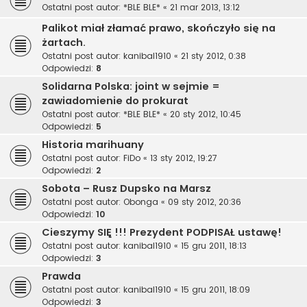
Ostatni post autor:
*BLE BLE*
«
21 mar 2013, 13:12
Palikot miał złamać prawo, skończyło się na
żartach.
Ostatni post autor:
kanibal1910
«
21 sty 2012, 0:38
Odpowiedzi:
8
Solidarna Polska: joint w sejmie =
zawiadomienie do prokurat
Ostatni post autor:
*BLE BLE*
«
20 sty 2012, 10:45
Odpowiedzi:
5
Historia marihuany
Ostatni post autor:
FiDo
«
13 sty 2012, 19:27
Odpowiedzi:
2
Sobota – Rusz Dupsko na Marsz
Ostatni post autor:
Obonga
«
09 sty 2012, 20:36
Odpowiedzi:
10
Cieszymy SIĘ !!! Prezydent PODPISAŁ ustawę!
Ostatni post autor:
kanibal1910
«
15 gru 2011, 18:13
Odpowiedzi:
3
Prawda
Ostatni post autor:
kanibal1910
«
15 gru 2011, 18:09
Odpowiedzi:
3