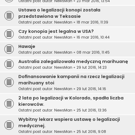
Ostatni post autor:
NewsMan
«
23 mar 2016, 13:54
Ustawa o legalizacji konopi została
przedstawiona w Teksasie
Ostatni post autor:
NewsMan
«
18 mar 2016, 11:39
Czy konopia jest legalna w USA?
Ostatni post autor:
NewsMan
«
16 mar 2016, 10:44
Hawaje
Ostatni post autor:
NewsMan
«
08 mar 2016, 11:45
Australia zalegalizowała medyczną marihuanę
Ostatni post autor:
NewsMan
«
29 lut 2016, 14:23
Dofinansowanie kampanii na rzecz legalizacji
marihuany stoi
Ostatni post autor:
NewsMan
«
29 lut 2016, 14:16
2 lata po legalizacji w Kolorado, spadła liczba
kierowców.
Ostatni post autor:
NewsMan
«
25 lut 2016, 13:36
Wybitny lekarz wspiera ustawę o legalizacji
medycznej.
Ostatni post autor:
NewsMan
«
25 lut 2016, 9:08