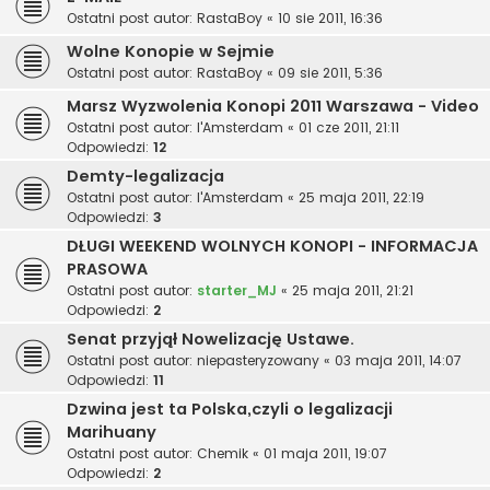
Ostatni post autor:
RastaBoy
«
10 sie 2011, 16:36
Wolne Konopie w Sejmie
Ostatni post autor:
RastaBoy
«
09 sie 2011, 5:36
Marsz Wyzwolenia Konopi 2011 Warszawa - Video
Ostatni post autor:
I'Amsterdam
«
01 cze 2011, 21:11
Odpowiedzi:
12
Demty-legalizacja
Ostatni post autor:
I'Amsterdam
«
25 maja 2011, 22:19
Odpowiedzi:
3
DŁUGI WEEKEND WOLNYCH KONOPI - INFORMACJA
PRASOWA
Ostatni post autor:
starter_MJ
«
25 maja 2011, 21:21
Odpowiedzi:
2
Senat przyjął Nowelizację Ustawe.
Ostatni post autor:
niepasteryzowany
«
03 maja 2011, 14:07
Odpowiedzi:
11
Dzwina jest ta Polska,czyli o legalizacji
Marihuany
Ostatni post autor:
Chemik
«
01 maja 2011, 19:07
Odpowiedzi:
2