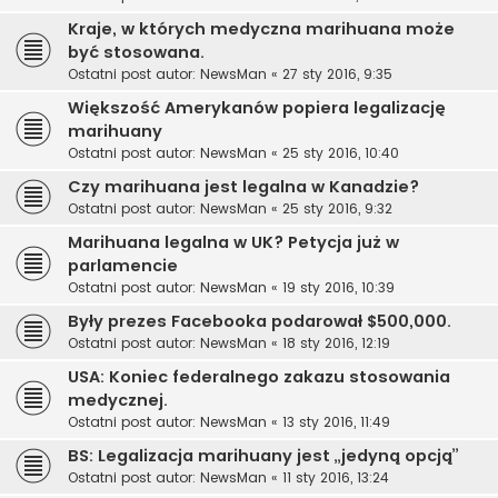
Kraje, w których medyczna marihuana może
być stosowana.
Ostatni post autor:
NewsMan
«
27 sty 2016, 9:35
Większość Amerykanów popiera legalizację
marihuany
Ostatni post autor:
NewsMan
«
25 sty 2016, 10:40
Czy marihuana jest legalna w Kanadzie?
Ostatni post autor:
NewsMan
«
25 sty 2016, 9:32
Marihuana legalna w UK? Petycja już w
parlamencie
Ostatni post autor:
NewsMan
«
19 sty 2016, 10:39
Były prezes Facebooka podarował $500,000.
Ostatni post autor:
NewsMan
«
18 sty 2016, 12:19
USA: Koniec federalnego zakazu stosowania
medycznej.
Ostatni post autor:
NewsMan
«
13 sty 2016, 11:49
BS: Legalizacja marihuany jest „jedyną opcją”
Ostatni post autor:
NewsMan
«
11 sty 2016, 13:24