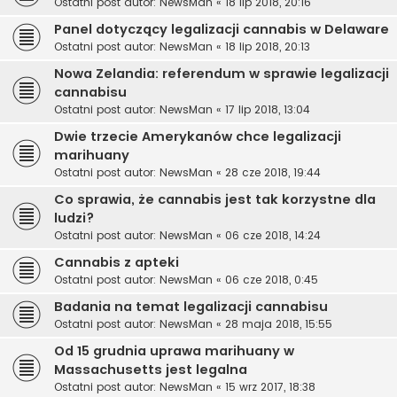
Ostatni post autor:
NewsMan
«
18 lip 2018, 20:16
Panel dotyczący legalizacji cannabis w Delaware
Ostatni post autor:
NewsMan
«
18 lip 2018, 20:13
Nowa Zelandia: referendum w sprawie legalizacji
cannabisu
Ostatni post autor:
NewsMan
«
17 lip 2018, 13:04
Dwie trzecie Amerykanów chce legalizacji
marihuany
Ostatni post autor:
NewsMan
«
28 cze 2018, 19:44
Co sprawia, że cannabis jest tak korzystne dla
ludzi?
Ostatni post autor:
NewsMan
«
06 cze 2018, 14:24
Cannabis z apteki
Ostatni post autor:
NewsMan
«
06 cze 2018, 0:45
Badania na temat legalizacji cannabisu
Ostatni post autor:
NewsMan
«
28 maja 2018, 15:55
Od 15 grudnia uprawa marihuany w
Massachusetts jest legalna
Ostatni post autor:
NewsMan
«
15 wrz 2017, 18:38