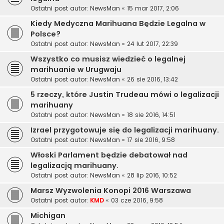
Ostatni post autor:
NewsMan
«
15 mar 2017, 2:06
Kiedy Medyczna Marihuana Będzie Legalna w
Polsce?
Ostatni post autor:
NewsMan
«
24 lut 2017, 22:39
Wszystko co musisz wiedzieć o legalnej
marihuanie w Urugwaju
Ostatni post autor:
NewsMan
«
26 sie 2016, 13:42
5 rzeczy, które Justin Trudeau mówi o legalizacji
marihuany
Ostatni post autor:
NewsMan
«
18 sie 2016, 14:51
Izrael przygotowuje się do legalizacji marihuany.
Ostatni post autor:
NewsMan
«
17 sie 2016, 9:58
Włoski Parlament będzie debatował nad
legalizacją marihuany.
Ostatni post autor:
NewsMan
«
28 lip 2016, 10:52
Marsz Wyzwolenia Konopi 2016 Warszawa
Ostatni post autor:
KMD
«
03 cze 2016, 9:58
Michigan