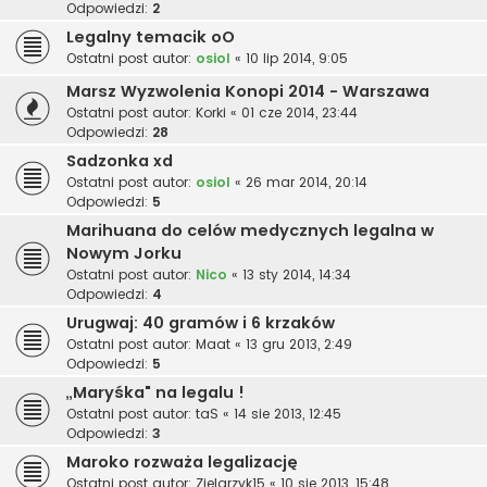
Odpowiedzi:
2
Legalny temacik oO
Ostatni post autor:
osiol
«
10 lip 2014, 9:05
Marsz Wyzwolenia Konopi 2014 - Warszawa
Ostatni post autor:
Korki
«
01 cze 2014, 23:44
Odpowiedzi:
28
Sadzonka xd
Ostatni post autor:
osiol
«
26 mar 2014, 20:14
Odpowiedzi:
5
Marihuana do celów medycznych legalna w
Nowym Jorku
Ostatni post autor:
Nico
«
13 sty 2014, 14:34
Odpowiedzi:
4
Urugwaj: 40 gramów i 6 krzaków
Ostatni post autor:
Maat
«
13 gru 2013, 2:49
Odpowiedzi:
5
„Maryśka" na legalu !
Ostatni post autor:
taS
«
14 sie 2013, 12:45
Odpowiedzi:
3
Maroko rozważa legalizację
Ostatni post autor:
Zielarzyk15
«
10 sie 2013, 15:48