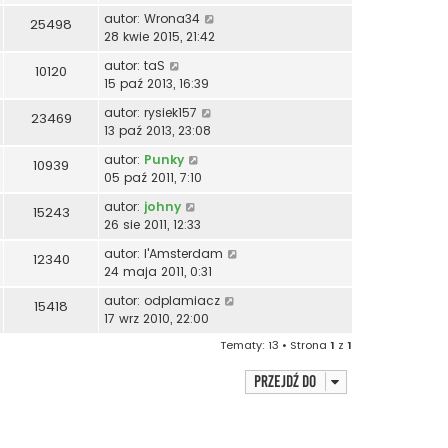
autor:
Wrona34
25498
28 kwie 2015, 21:42
autor:
taS
10120
15 paź 2013, 16:39
autor:
rysiek157
23469
13 paź 2013, 23:08
autor:
Punky
10939
05 paź 2011, 7:10
autor:
johny
15243
26 sie 2011, 12:33
autor:
I'Amsterdam
12340
24 maja 2011, 0:31
autor:
odplamiacz
15418
17 wrz 2010, 22:00
Tematy: 13 • Strona
1
z
1
Przejdź do