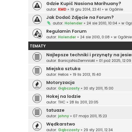
Gdzie Kupić Nasiona Marihuany?
autor:
KMD
»
19 gru 2014, 23:41
» w
Ogólnie
Jak Dodać Zdjęcie na Forum?
autor:
Holender
»
24 sie 2010, 10:04
» w
Ogó
Regulamin Forum
autor:
Holender
»
24 sie 2010, 0:08
» w
Ogólnie
TEMATY
Najlepsze techniki i przynęty na jes
autor:
BanicjaNaZiemniaki
»
01 paź 2025, 12:09
Miejska sztuka
autor:
Helios
»
19 lis 2013, 15:40
Motoryzacja
autor:
Gąbczasty
»
30 sty 2011, 15:00
Hokej na lodzie
autor:
THC
»
28 lis 2011, 23:05
tatuaze
autor:
johny
»
07 maja 2011, 15:23
Wędkarstwo
autor:
Gąbczasty
»
29 sty 2011, 12:34