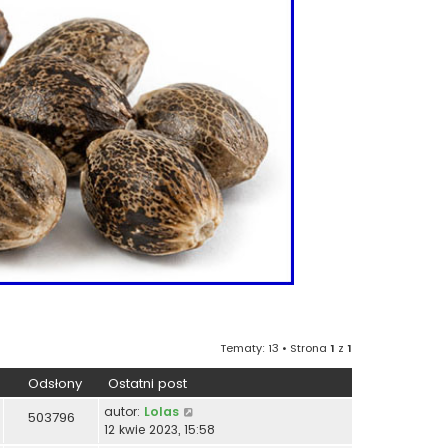
Tematy: 13 • Strona
1
z
1
Odsłony
Ostatni post
autor:
Lolas
503796
12 kwie 2023, 15:58