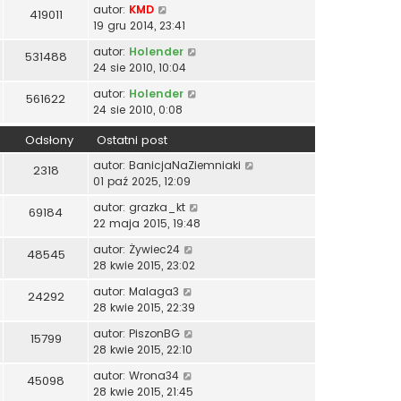
autor:
KMD
419011
19 gru 2014, 23:41
autor:
Holender
531488
24 sie 2010, 10:04
autor:
Holender
561622
24 sie 2010, 0:08
Odsłony
Ostatni post
autor:
BanicjaNaZiemniaki
2318
01 paź 2025, 12:09
autor:
grazka_kt
69184
22 maja 2015, 19:48
autor:
Żywiec24
48545
28 kwie 2015, 23:02
autor:
Malaga3
24292
28 kwie 2015, 22:39
autor:
PiszonBG
15799
28 kwie 2015, 22:10
autor:
Wrona34
45098
28 kwie 2015, 21:45