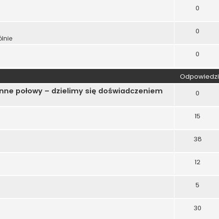
0
0
lnie
0
Odpowiedzi
ienne połowy – dzielimy się doświadczeniem
0
15
38
12
5
30