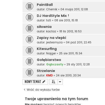
PaintBall
autor:
Chemik
»
04 maja 2011, 12:08
DJ HardStyle Mix !
autor:
taS
»
08 sie 2013, 15:18
siłownia
autor:
kactaz
»
18 lis 2012, 16:53
Zapisy na vlepki
autor:
jestesmyza
»
04 paź 2011, 22:45
Kitesurfing
autor:
Najger
»
25 sie 2011, 15:34
Gołębiarstwo
autor:
Gąbczasty
»
29 sty 2011, 12:28
Strzelanie
autor:
KMD
»
24 sie 2010, 20:34
NOWY TEMAT
Wróć do wykazu forów
Twoje uprawnienia na tym forum
Nie możesz
tworzyć nowych tematów