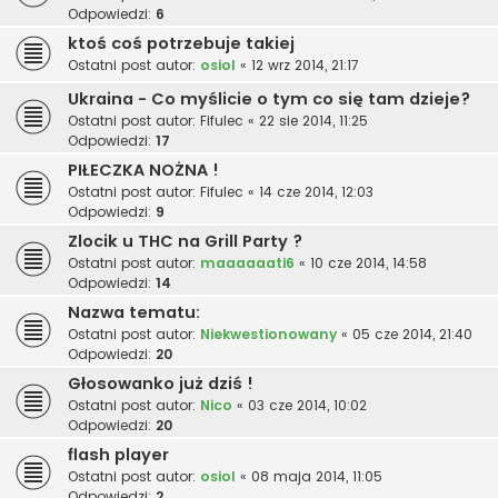
Odpowiedzi:
6
ktoś coś potrzebuje takiej
Ostatni post autor:
osiol
«
12 wrz 2014, 21:17
Ukraina - Co myślicie o tym co się tam dzieje?
Ostatni post autor:
Fifulec
«
22 sie 2014, 11:25
Odpowiedzi:
17
PIŁECZKA NOŻNA !
Ostatni post autor:
Fifulec
«
14 cze 2014, 12:03
Odpowiedzi:
9
Zlocik u THC na Grill Party ?
Ostatni post autor:
maaaaaati6
«
10 cze 2014, 14:58
Odpowiedzi:
14
Nazwa tematu:
Ostatni post autor:
Niekwestionowany
«
05 cze 2014, 21:40
Odpowiedzi:
20
Głosowanko już dziś !
Ostatni post autor:
Nico
«
03 cze 2014, 10:02
Odpowiedzi:
20
flash player
Ostatni post autor:
osiol
«
08 maja 2014, 11:05
Odpowiedzi:
2