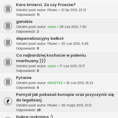
Kara śmierci. Za czy Przeciw?
Ostatni post autor:
Fifulec
«
01 lip 2013, 23:13
Odpowiedzi:
11
gandzia
Ostatni post autor:
osiol
«
28 cze 2013, 7:40
Odpowiedzi:
2
depenalizacyjny bełkot
Ostatni post autor:
Fifulec
«
20 cze 2013, 11:49
Odpowiedzi:
8
Co najbardziej kochacie w paleniu
marihuany:)))
Ostatni post autor:
osiol
«
17 cze 2013, 13:17
Odpowiedzi:
8
Pytanie
Ostatni post autor:
HASZYSZ
«
16 cze 2013, 15:32
Odpowiedzi:
6
Pomysł jak pokazać konopie oraz przyczynić się
do legalizacj
Ostatni post autor:
Fifulec
«
26 maja 2013, 13:12
Odpowiedzi:
28
Dobra rozkmina :)