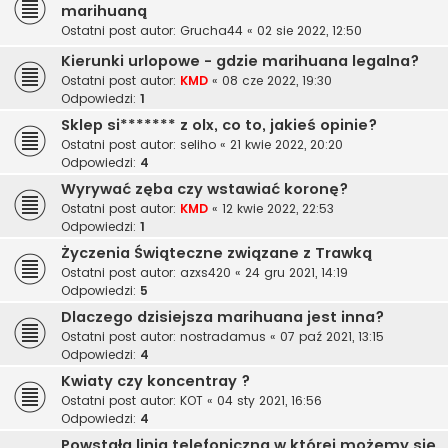
marihuaną
Ostatni post autor:
Grucha44
«
02 sie 2022, 12:50
Kierunki urlopowe - gdzie marihuana legalna?
Ostatni post autor:
KMD
«
08 cze 2022, 19:30
Odpowiedzi:
1
Sklep si******* z olx, co to, jakieś opinie?
Ostatni post autor:
seliho
«
21 kwie 2022, 20:20
Odpowiedzi:
4
Wyrywać zęba czy wstawiać koronę?
Ostatni post autor:
KMD
«
12 kwie 2022, 22:53
Odpowiedzi:
1
Życzenia Świąteczne związane z Trawką
Ostatni post autor:
azxs420
«
24 gru 2021, 14:19
Odpowiedzi:
5
Dlaczego dzisiejsza marihuana jest inna?
Ostatni post autor:
nostradamus
«
07 paź 2021, 13:15
Odpowiedzi:
4
Kwiaty czy koncentray ?
Ostatni post autor:
KOT
«
04 sty 2021, 16:56
Odpowiedzi:
4
Powstała linia telefoniczna w której możemy się