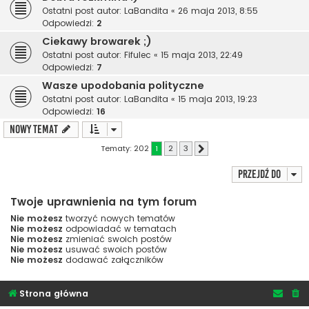
Ostatni post autor:
LaBandita
«
26 maja 2013, 8:55
Odpowiedzi:
2
Ciekawy browarek ;)
Ostatni post autor:
Fifulec
«
15 maja 2013, 22:49
Odpowiedzi:
7
Wasze upodobania polityczne
Ostatni post autor:
LaBandita
«
15 maja 2013, 19:23
Odpowiedzi:
16
NOWY TEMAT
Tematy: 202
1
2
3
Następna
Przejdź do
Twoje uprawnienia na tym forum
Nie możesz
tworzyć nowych tematów
Nie możesz
odpowiadać w tematach
Nie możesz
zmieniać swoich postów
Nie możesz
usuwać swoich postów
Nie możesz
dodawać załączników
Strona główna