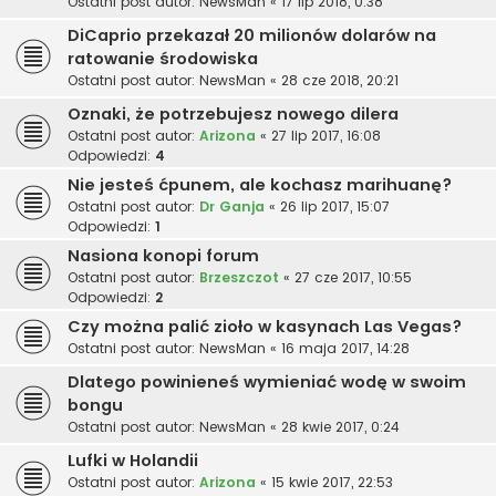
Ostatni post autor:
NewsMan
«
17 lip 2018, 0:38
DiCaprio przekazał 20 milionów dolarów na
ratowanie środowiska
Ostatni post autor:
NewsMan
«
28 cze 2018, 20:21
Oznaki, że potrzebujesz nowego dilera
Ostatni post autor:
Arizona
«
27 lip 2017, 16:08
Odpowiedzi:
4
Nie jesteś ćpunem, ale kochasz marihuanę?
Ostatni post autor:
Dr Ganja
«
26 lip 2017, 15:07
Odpowiedzi:
1
Nasiona konopi forum
Ostatni post autor:
Brzeszczot
«
27 cze 2017, 10:55
Odpowiedzi:
2
Czy można palić zioło w kasynach Las Vegas?
Ostatni post autor:
NewsMan
«
16 maja 2017, 14:28
Dlatego powinieneś wymieniać wodę w swoim
bongu
Ostatni post autor:
NewsMan
«
28 kwie 2017, 0:24
Lufki w Holandii
Ostatni post autor:
Arizona
«
15 kwie 2017, 22:53