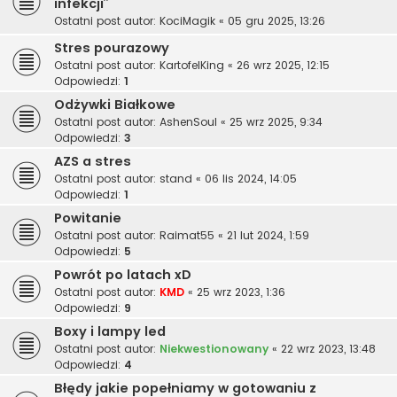
infekcji”
Ostatni post autor:
KociMagik
«
05 gru 2025, 13:26
Stres pourazowy
Ostatni post autor:
KartofelKing
«
26 wrz 2025, 12:15
Odpowiedzi:
1
Odżywki Białkowe
Ostatni post autor:
AshenSoul
«
25 wrz 2025, 9:34
Odpowiedzi:
3
AZS a stres
Ostatni post autor:
stand
«
06 lis 2024, 14:05
Odpowiedzi:
1
Powitanie
Ostatni post autor:
Raimat55
«
21 lut 2024, 1:59
Odpowiedzi:
5
Powrót po latach xD
Ostatni post autor:
KMD
«
25 wrz 2023, 1:36
Odpowiedzi:
9
Boxy i lampy led
Ostatni post autor:
Niekwestionowany
«
22 wrz 2023, 13:48
Odpowiedzi:
4
Błędy jakie popełniamy w gotowaniu z