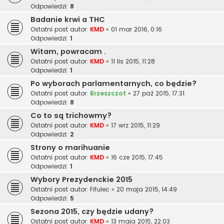
Odpowiedzi:
8
Badanie krwi a THC
Ostatni post autor:
KMD
«
01 mar 2016, 0:16
Odpowiedzi:
1
Witam, powracam .
Ostatni post autor:
KMD
«
11 lis 2015, 11:28
Odpowiedzi:
1
Po wyborach parlamentarnych, co będzie?
Ostatni post autor:
Brzeszczot
«
27 paź 2015, 17:31
Odpowiedzi:
8
Co to są trichowmy?
Ostatni post autor:
KMD
«
17 wrz 2015, 11:29
Odpowiedzi:
2
Strony o marihuanie
Ostatni post autor:
KMD
«
16 cze 2015, 17:45
Odpowiedzi:
1
Wybory Prezydenckie 2015
Ostatni post autor:
Fifulec
«
20 maja 2015, 14:49
Odpowiedzi:
5
Sezona 2015, czy będzie udany?
Ostatni post autor:
KMD
«
13 maja 2015, 22:03