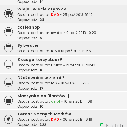
Odpowiedzi:
14
Wieje , wiecie czym ^^
Ostatni post autor:
KMD
«
25 paź 2013, 19:12
Odpowiedzi:
38
coffeshop
Ostatni post autor:
świder
«
01 paź 2013, 19:29
Odpowiedzi:
5
Sylwester !
Ostatni post autor:
taS
«
01 paź 2013, 10:55
Z czego korzystasz?
Ostatni post autor:
Fifulec
«
12 wrz 2013, 23:42
Odpowiedzi:
10
Dżdżownica w ziemi ?
Ostatni post autor:
taS
«
10 wrz 2013, 17:03
Odpowiedzi:
17
Maszynka do Blantów ;]
Ostatni post autor:
osiol
«
10 wrz 2013, 11:09
Odpowiedzi:
10
Temat Nocnych Marków
Ostatni post autor:
KMD
«
06 wrz 2013, 16:19
Odpowiedzi:
322
1
2
3
4