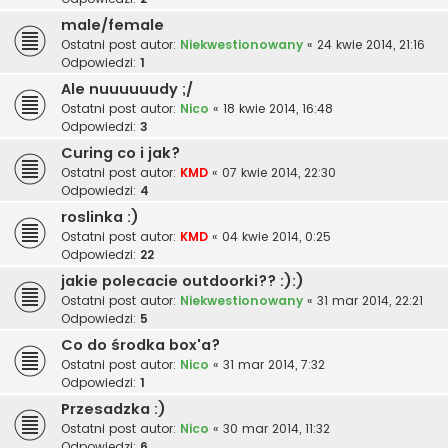
male/female
Ostatni post autor:
Niekwestionowany
«
24 kwie 2014, 21:16
Odpowiedzi:
1
Ale nuuuuuudy ;/
Ostatni post autor:
Nico
«
18 kwie 2014, 16:48
Odpowiedzi:
3
Curing co i jak?
Ostatni post autor:
KMD
«
07 kwie 2014, 22:30
Odpowiedzi:
4
roslinka :)
Ostatni post autor:
KMD
«
04 kwie 2014, 0:25
Odpowiedzi:
22
jakie polecacie outdoorki?? :):)
Ostatni post autor:
Niekwestionowany
«
31 mar 2014, 22:21
Odpowiedzi:
5
Co do środka box'a?
Ostatni post autor:
Nico
«
31 mar 2014, 7:32
Odpowiedzi:
1
Przesadzka :)
Ostatni post autor:
Nico
«
30 mar 2014, 11:32
Odpowiedzi:
6