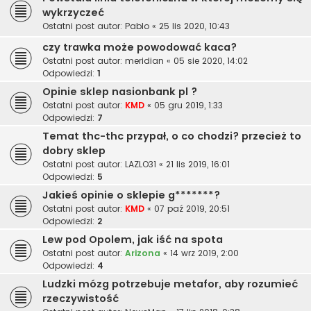
wykrzyczeć
Ostatni post autor:
Pablo
«
25 lis 2020, 10:43
czy trawka może powodować kaca?
Ostatni post autor:
meridian
«
05 sie 2020, 14:02
Odpowiedzi:
1
Opinie sklep nasionbank pl ?
Ostatni post autor:
KMD
«
05 gru 2019, 1:33
Odpowiedzi:
7
Temat thc-thc przypał, o co chodzi? przecież to
dobry sklep
Ostatni post autor:
LAZLO31
«
21 lis 2019, 16:01
Odpowiedzi:
5
Jakieś opinie o sklepie g*******?
Ostatni post autor:
KMD
«
07 paź 2019, 20:51
Odpowiedzi:
2
Lew pod Opolem, jak iść na spota
Ostatni post autor:
Arizona
«
14 wrz 2019, 2:00
Odpowiedzi:
4
Ludzki mózg potrzebuje metafor, aby rozumieć
rzeczywistość