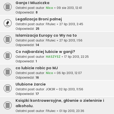
Ganja I Miuziczka
Ostatni post autor:
Nico
«
09 sie 2013, 12:41
Odpowiedzi:
8
Legalizacja Broni palnej
Ostatni post autor:
Fifulec
«
27 lip 2013, 3:45
Odpowiedzi:
25
Islamizacja Europy co Wy na to
Ostatni post autor:
Fifulec
«
27 lip 2013, 1:56
Odpowiedzi:
14
Co najbardziej lubicie w ganji?
Ostatni post autor:
HASZYSZ
«
17 lip 2013, 22:25
Odpowiedzi:
1
co lubicie robic po MJ
Ostatni post autor:
Nico
«
06 lip 2013, 12:07
Odpowiedzi:
16
Ulubione żarcie
Ostatni post autor:
JOK3R
«
02 lip 2013, 11:56
Odpowiedzi:
17
Książki kontrowersyjne, głównie o zieleninie i
alkoholu.
Ostatni post autor:
Fifulec
«
01 lip 2013, 23:36