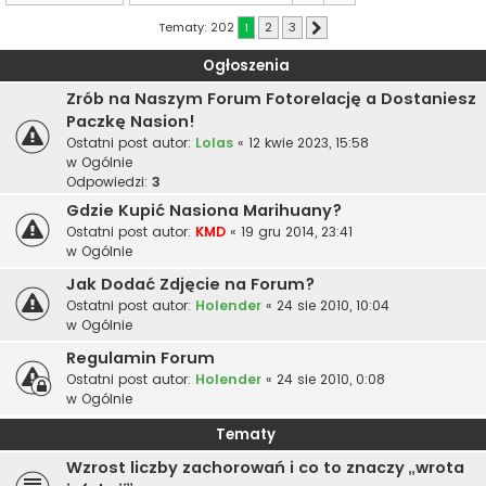
Tematy: 202
1
2
3
Następna
Ogłoszenia
Zrób na Naszym Forum Fotorelację a Dostaniesz
Paczkę Nasion!
Ostatni post autor:
Lolas
«
12 kwie 2023, 15:58
w
Ogólnie
Odpowiedzi:
3
Gdzie Kupić Nasiona Marihuany?
Ostatni post autor:
KMD
«
19 gru 2014, 23:41
w
Ogólnie
Jak Dodać Zdjęcie na Forum?
Ostatni post autor:
Holender
«
24 sie 2010, 10:04
w
Ogólnie
Regulamin Forum
Ostatni post autor:
Holender
«
24 sie 2010, 0:08
w
Ogólnie
Tematy
Wzrost liczby zachorowań i co to znaczy „wrota