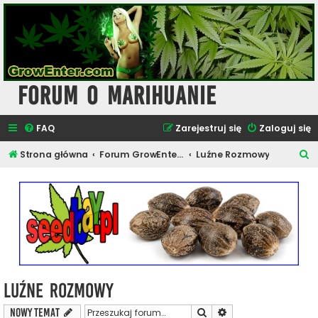
Forum o Marihuanie
FAQ
Zarejestruj się
Zaloguj się
S
Strona główna
Forum GrowEnter.com - Inne Tematy
Luźne Rozmowy
z
u
k
a
j
Luźne Rozmowy
Szukaj
Wyszukiwanie zaawa
NOWY TEMAT