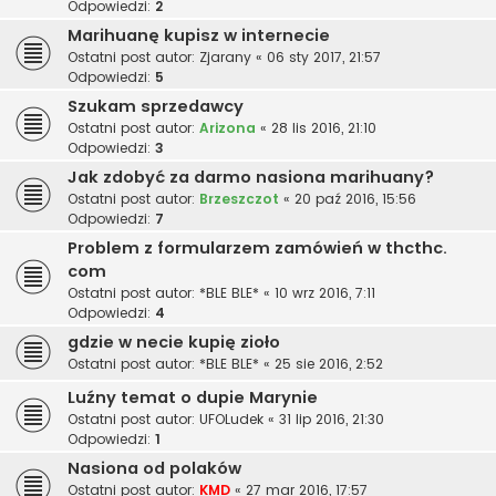
Odpowiedzi:
2
Marihuanę kupisz w internecie
Ostatni post autor:
Zjarany
«
06 sty 2017, 21:57
Odpowiedzi:
5
Szukam sprzedawcy
Ostatni post autor:
Arizona
«
28 lis 2016, 21:10
Odpowiedzi:
3
Jak zdobyć za darmo nasiona marihuany?
Ostatni post autor:
Brzeszczot
«
20 paź 2016, 15:56
Odpowiedzi:
7
Problem z formularzem zamówień w thcthc.
com
Ostatni post autor:
*BLE BLE*
«
10 wrz 2016, 7:11
Odpowiedzi:
4
gdzie w necie kupię zioło
Ostatni post autor:
*BLE BLE*
«
25 sie 2016, 2:52
Luźny temat o dupie Marynie
Ostatni post autor:
UFOLudek
«
31 lip 2016, 21:30
Odpowiedzi:
1
Nasiona od polaków
Ostatni post autor:
KMD
«
27 mar 2016, 17:57