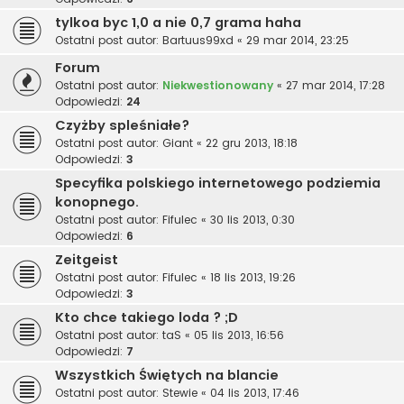
tylkoa byc 1,0 a nie 0,7 grama haha
Ostatni post autor:
Bartuus99xd
«
29 mar 2014, 23:25
Forum
Ostatni post autor:
Niekwestionowany
«
27 mar 2014, 17:28
Odpowiedzi:
24
Czyżby spleśniałe?
Ostatni post autor:
Giant
«
22 gru 2013, 18:18
Odpowiedzi:
3
Specyfika polskiego internetowego podziemia
konopnego.
Ostatni post autor:
Fifulec
«
30 lis 2013, 0:30
Odpowiedzi:
6
Zeitgeist
Ostatni post autor:
Fifulec
«
18 lis 2013, 19:26
Odpowiedzi:
3
Kto chce takiego loda ? ;D
Ostatni post autor:
taS
«
05 lis 2013, 16:56
Odpowiedzi:
7
Wszystkich Świętych na blancie
Ostatni post autor:
Stewie
«
04 lis 2013, 17:46