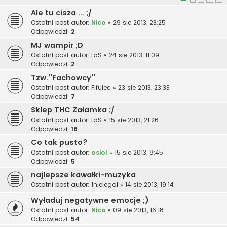
Ale tu cisza ... ;/
Ostatni post autor:
Nico
«
29 sie 2013, 23:25
Odpowiedzi:
2
MJ wampir ;D
Ostatni post autor:
taS
«
24 sie 2013, 11:09
Odpowiedzi:
2
Tzw.''Fachowcy''
Ostatni post autor:
Fifulec
«
23 sie 2013, 23:33
Odpowiedzi:
7
Sklep THC Załamka ;/
Ostatni post autor:
taS
«
15 sie 2013, 21:26
Odpowiedzi:
16
Co tak pusto?
Ostatni post autor:
osiol
«
15 sie 2013, 8:45
Odpowiedzi:
5
najlepsze kawałki-muzyka
Ostatni post autor:
1nielegal
«
14 sie 2013, 19:14
Wyładuj negatywne emocje ;)
Ostatni post autor:
Nico
«
09 sie 2013, 16:18
Odpowiedzi:
54