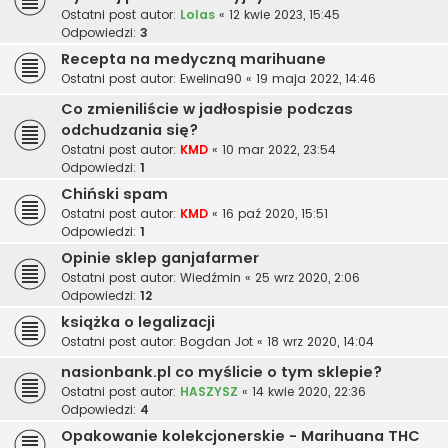
Ostatni post autor:
Lolas
«
12 kwie 2023, 15:45
Odpowiedzi:
3
Recepta na medyczną marihuane
Ostatni post autor:
Ewelina90
«
19 maja 2022, 14:46
Co zmieniliście w jadłospisie podczas
odchudzania się?
Ostatni post autor:
KMD
«
10 mar 2022, 23:54
Odpowiedzi:
1
Chiński spam
Ostatni post autor:
KMD
«
16 paź 2020, 15:51
Odpowiedzi:
1
Opinie sklep ganjafarmer
Ostatni post autor:
Wiedźmin
«
25 wrz 2020, 2:06
Odpowiedzi:
12
książka o legalizacji
Ostatni post autor:
Bogdan Jot
«
18 wrz 2020, 14:04
nasionbank.pl co myślicie o tym sklepie?
Ostatni post autor:
HASZYSZ
«
14 kwie 2020, 22:36
Odpowiedzi:
4
Opakowanie kolekcjonerskie - Marihuana THC