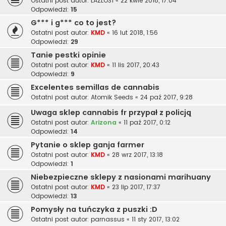
Ostatni post autor:
LAZLO31
«
22 kwie 2018, 17:04
Odpowiedzi:
15
G*** i g*** co to jest?
Ostatni post autor:
KMD
«
16 lut 2018, 1:56
Odpowiedzi:
29
Tanie pestki opinie
Ostatni post autor:
KMD
«
11 lis 2017, 20:43
Odpowiedzi:
9
Excelentes semillas de cannabis
Ostatni post autor:
Atomik Seeds
«
24 paź 2017, 9:28
Uwaga sklep cannabis fr przypał z policją
Ostatni post autor:
Arizona
«
11 paź 2017, 0:12
Odpowiedzi:
14
Pytanie o sklep ganja farmer
Ostatni post autor:
KMD
«
28 wrz 2017, 13:18
Odpowiedzi:
1
Niebezpieczne sklepy z nasionami marihuany
Ostatni post autor:
KMD
«
23 lip 2017, 17:37
Odpowiedzi:
13
Pomysły na tuńczyka z puszki :D
Ostatni post autor:
parnassus
«
11 sty 2017, 13:02