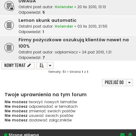
UWAGA
Ostatni post autor:
Holender
«
20 lis 2010, 13:13
Odpowiedzi:
5
Lemon skunk automatic
Ostatni post autor:
Holender
«
03 lis 2010, 21:55
Odpowiedzi:
1
Firmy pożyczkowe oszukują klientów nawet na
100%
Ostatni post autor:
odplamiacz
«
24 paź 2010, 1:21
Odpowiedzi:
7
NOWY TEMAT
Tematy: 81 • Strona
1
z
1
Przejdź do
Twoje uprawnienia na tym forum
Nie możesz
tworzyć nowych tematów
Nie możesz
odpowiadać w tematach
Nie możesz
zmieniać swoich postów
Nie możesz
usuwać swoich postów
Nie możesz
dodawać załączników
Strona główna