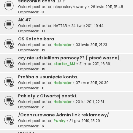
sadzonka chora ;D ?
Ostatni post autor:
niepasteryzowany
«
26 kwie 2011, 15:48
Odpowiedzi:
3
AK 47
Ostatni post autor:
HATTAB
«
24 kwie 2011, 19:44
Odpowiedzi:
17
OS Katohaikara
Ostatni post autor:
Holender
«
03 kwie 2011, 21:23
Odpowiedzi:
12
czy nie udzieliłem pomocy?? [ pisać wazne]
Ostatni post autor:
starter_MJ
«
21 mar 2011, 16:36
Odpowiedzi:
15
Prośba o usunięcie konta.
Ostatni post autor:
Holender
«
07 mar 2011, 20:39
Odpowiedzi:
11
Pakiety z Otwartej pestki.
Ostatni post autor:
Holender
«
20 lut 2011, 22:31
Odpowiedzi:
2
/Ocenzurowane Admin link reklamowy/
Ostatni post autor:
Punky
«
31 gru 2010, 18:29
Odpowiedzi:
6