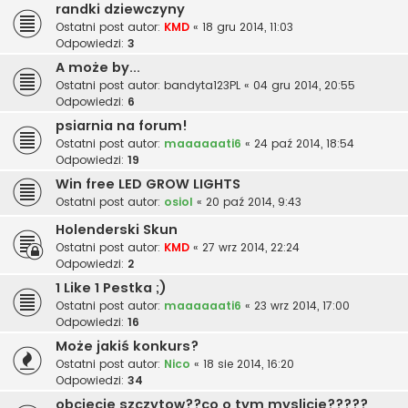
randki dziewczyny
Ostatni post autor:
KMD
«
18 gru 2014, 11:03
Odpowiedzi:
3
A może by...
Ostatni post autor:
bandyta123PL
«
04 gru 2014, 20:55
Odpowiedzi:
6
psiarnia na forum!
Ostatni post autor:
maaaaaati6
«
24 paź 2014, 18:54
Odpowiedzi:
19
Win free LED GROW LIGHTS
Ostatni post autor:
osiol
«
20 paź 2014, 9:43
Holenderski Skun
Ostatni post autor:
KMD
«
27 wrz 2014, 22:24
Odpowiedzi:
2
1 Like 1 Pestka ;)
Ostatni post autor:
maaaaaati6
«
23 wrz 2014, 17:00
Odpowiedzi:
16
Może jakiś konkurs?
Ostatni post autor:
Nico
«
18 sie 2014, 16:20
Odpowiedzi:
34
obciecie szczytow??co o tym myslicie?????