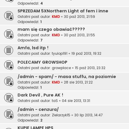
Odpowiedzi:
4
SPRZEDAM 5XNorthern Light af fem i inne
Ostatni post autor:
KMD
«
30 paź 2013, 21:59
Odpowiedzi:
1
mam się czego obawiać?????
Ostatni post autor:
KMD
«
30 paź 2013, 21:55
Odpowiedzi:
7
Amfa, lsd itp !
Ostatni post autor:
tyuiop191
«
19 paź 2013, 19:32
POLECAMY GROWSHOP
Ostatni post autor:
growplace
«
15 paź 2013, 23:32
/admin - spam/ - masa stuffu, na poziomie
Ostatni post autor:
KMD
«
28 sie 2013, 21:22
Odpowiedzi:
1
Dark Devil , Pure AK !
Ostatni post autor:
taS
«
04 sie 2013, 13:31
/admin - cenzura/
Ostatni post autor:
Zielarzyk15
«
30 lip 2013, 14:47
Odpowiedzi:
2
KUPIĘ LAMPĘ HPS