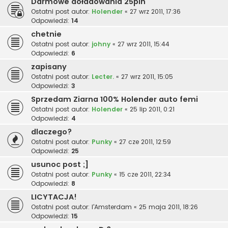
Darmowe doładowania 25pln
Ostatni post autor:
Holender
«
27 wrz 2011, 17:36
Odpowiedzi:
14
chetnie
Ostatni post autor:
johny
«
27 wrz 2011, 15:44
Odpowiedzi:
6
zapisany
Ostatni post autor:
Lecter.
«
27 wrz 2011, 15:05
Odpowiedzi:
3
Sprzedam Ziarna 100% Holender auto femi
Ostatni post autor:
Holender
«
25 lip 2011, 0:21
Odpowiedzi:
4
dlaczego?
Ostatni post autor:
Punky
«
27 cze 2011, 12:59
Odpowiedzi:
25
usunoc post ;]
Ostatni post autor:
Punky
«
15 cze 2011, 22:34
Odpowiedzi:
8
LICYTACJA!
Ostatni post autor:
I'Amsterdam
«
25 maja 2011, 18:26
Odpowiedzi:
15