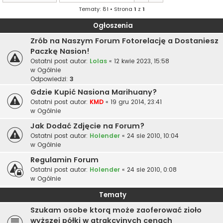
Tematy: 81 • Strona
1
z
1
Ogłoszenia
Zrób na Naszym Forum Fotorelację a Dostaniesz
Paczkę Nasion!
Ostatni post autor:
Lolas
«
12 kwie 2023, 15:58
w
Ogólnie
Odpowiedzi:
3
Gdzie Kupić Nasiona Marihuany?
Ostatni post autor:
KMD
«
19 gru 2014, 23:41
w
Ogólnie
Jak Dodać Zdjęcie na Forum?
Ostatni post autor:
Holender
«
24 sie 2010, 10:04
w
Ogólnie
Regulamin Forum
Ostatni post autor:
Holender
«
24 sie 2010, 0:08
w
Ogólnie
Tematy
Szukam osobe ktorą może zaoferować zioło
wyższej półki w atrakcyjnych cenach