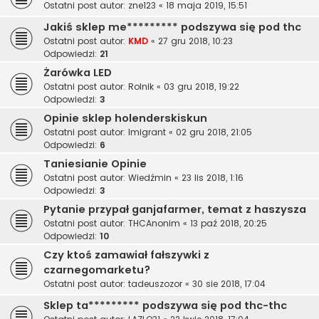
Ostatni post autor:
zne123
«
18 maja 2019, 15:51
Jakiś sklep me********* podszywa się pod thc
Ostatni post autor:
KMD
«
27 gru 2018, 10:23
Odpowiedzi:
21
Żarówka LED
Ostatni post autor:
Rolnik
«
03 gru 2018, 19:22
Odpowiedzi:
3
Opinie sklep holenderskiskun
Ostatni post autor:
Imigrant
«
02 gru 2018, 21:05
Odpowiedzi:
6
Taniesianie Opinie
Ostatni post autor:
Wiedźmin
«
23 lis 2018, 1:16
Odpowiedzi:
3
Pytanie przypał ganjafarmer, temat z haszysza
Ostatni post autor:
THCAnonim
«
13 paź 2018, 20:25
Odpowiedzi:
10
Czy ktoś zamawiał fałszywki z
czarnegomarketu?
Ostatni post autor:
tadeuszozor
«
30 sie 2018, 17:04
Sklep ta********* podszywa się pod thc-thc