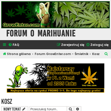
Forum o Marihuanie
FAQ
Zarejestruj się
Zaloguj się
S
Strona główna
Forum GrowEnter.com - Śmietnik
Kosz
z
u
k
a
j
Kosz
Szukaj
Wyszukiwanie zaawa
NOWY TEMAT