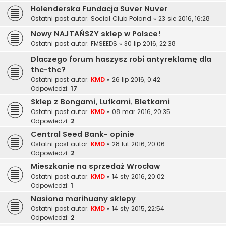
Holenderska Fundacja Suver Nuver
Ostatni post autor:
Social Club Poland
«
23 sie 2016, 16:28
Nowy NAJTAŃSZY sklep w Polsce!
Ostatni post autor:
FMSEEDS
«
30 lip 2016, 22:38
Dlaczego forum haszysz robi antyreklamę dla
thc-thc?
Ostatni post autor:
KMD
«
26 lip 2016, 0:42
Odpowiedzi:
17
Sklep z Bongami, Lufkami, Bletkami
Ostatni post autor:
KMD
«
08 mar 2016, 20:35
Odpowiedzi:
2
Central Seed Bank- opinie
Ostatni post autor:
KMD
«
28 lut 2016, 20:06
Odpowiedzi:
2
Mieszkanie na sprzedaż Wrocław
Ostatni post autor:
KMD
«
14 sty 2016, 20:02
Odpowiedzi:
1
Nasiona marihuany sklepy
Ostatni post autor:
KMD
«
14 sty 2015, 22:54
Odpowiedzi:
2