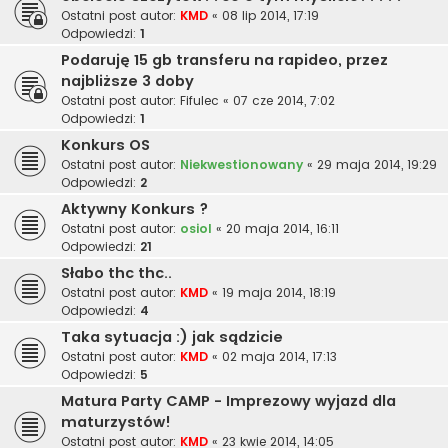
Ostatni post autor:
KMD
«
08 lip 2014, 17:19
Odpowiedzi:
1
Podaruję 15 gb transferu na rapideo, przez
najbliższe 3 doby
Ostatni post autor:
Fifulec
«
07 cze 2014, 7:02
Odpowiedzi:
1
Konkurs OS
Ostatni post autor:
Niekwestionowany
«
29 maja 2014, 19:29
Odpowiedzi:
2
Aktywny Konkurs ?
Ostatni post autor:
osiol
«
20 maja 2014, 16:11
Odpowiedzi:
21
Słabo thc thc..
Ostatni post autor:
KMD
«
19 maja 2014, 18:19
Odpowiedzi:
4
Taka sytuacja :) jak sądzicie
Ostatni post autor:
KMD
«
02 maja 2014, 17:13
Odpowiedzi:
5
Matura Party CAMP - Imprezowy wyjazd dla
maturzystów!
Ostatni post autor:
KMD
«
23 kwie 2014, 14:05