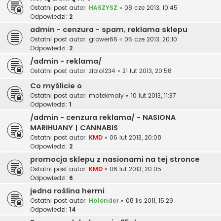
Ostatni post autor:
HASZYSZ
«
08 cze 2013, 10:45
Odpowiedzi:
2
admin - cenzura - spam, reklama sklepu
Ostatni post autor:
grower66
«
05 cze 2013, 20:10
Odpowiedzi:
2
/admin - reklama/
Ostatni post autor:
ziolo1234
«
21 lut 2013, 20:58
Co myślicie o
Ostatni post autor:
matekmaly
«
10 lut 2013, 11:37
Odpowiedzi:
1
/admin - cenzura reklama/ - NASIONA
MARIHUANY | CANNABIS
Ostatni post autor:
KMD
«
06 lut 2013, 20:08
Odpowiedzi:
2
promocja sklepu z nasionami na tej stronce
Ostatni post autor:
KMD
«
06 lut 2013, 20:05
Odpowiedzi:
6
jedna roślina hermi
Ostatni post autor:
Holender
«
08 lis 2011, 15:29
Odpowiedzi:
14