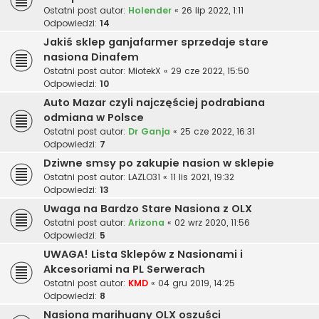
Ostatni post autor:
Holender
«
26 lip 2022, 1:11
Odpowiedzi:
14
Jakiś sklep ganjafarmer sprzedaje stare
nasiona Dinafem
Ostatni post autor:
MiotekX
«
29 cze 2022, 15:50
Odpowiedzi:
10
Auto Mazar czyli najczęściej podrabiana
odmiana w Polsce
Ostatni post autor:
Dr Ganja
«
25 cze 2022, 16:31
Odpowiedzi:
7
Dziwne smsy po zakupie nasion w sklepie
Ostatni post autor:
LAZLO31
«
11 lis 2021, 19:32
Odpowiedzi:
13
Uwaga na Bardzo Stare Nasiona z OLX
Ostatni post autor:
Arizona
«
02 wrz 2020, 11:56
Odpowiedzi:
5
UWAGA! Lista Sklepów z Nasionami i
Akcesoriami na PL Serwerach
Ostatni post autor:
KMD
«
04 gru 2019, 14:25
Odpowiedzi:
8
Nasiona marihuany OLX oszuści