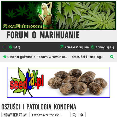
Forum o Marihuanie
FAQ
Zarejestruj się
Zaloguj się
S
Strona główna
Forum GrowEnter.com - Sklepy Konopne
Oszuści i Patologia Konopna
z
u
k
a
j
Oszuści i Patologia Konopna
Szukaj
Wyszukiwanie zaawa
NOWY TEMAT