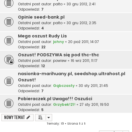
Ostatni post autor:
palto
«
30 gru 2012, 2:41
Odpowiedzi:
7
Opinie seed-bank.pl
Ostatni post autor:
palto
«
30 gru 2012, 2:35
Odpowiedzi:
4
Mega oszust Rudy Lis
Ostatni post autor:
johny
«
20 paź 2011, 14:07
Odpowiedzi:
22
Oszust! PODSZYWA się pod thc-thc
Ostatni post autor:
powiew
«
16 wrz 2011, 11:17
Odpowiedzi:
12
nasionka-marihuany.pl, seedshop.ultrahost.pl
Oszust!
Ostatni post autor:
Gąbczasty
«
30 sty 2011, 21:45
Odpowiedzi:
7
Pobieraczek.pl Uwaga!!! Oszuści
Ostatni post autor:
Grzybek!21!
«
27 sty 2011, 19:50
Odpowiedzi:
5
NOWY TEMAT
Tematy: 19 • Strona
1
z
1