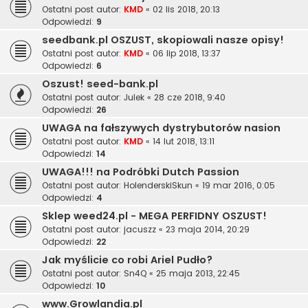
Ostatni post autor:
KMD
«
02 lis 2018, 20:13
Odpowiedzi:
9
seedbank.pl OSZUST, skopiowali nasze opisy!
Ostatni post autor:
KMD
«
06 lip 2018, 13:37
Odpowiedzi:
6
Oszust! seed-bank.pl
Ostatni post autor:
Julek
«
28 cze 2018, 9:40
Odpowiedzi:
26
UWAGA na fałszywych dystrybutorów nasion
Ostatni post autor:
KMD
«
14 lut 2018, 13:11
Odpowiedzi:
14
UWAGA!!! na Podróbki Dutch Passion
Ostatni post autor:
HolenderskiSkun
«
19 mar 2016, 0:05
Odpowiedzi:
4
Sklep weed24.pl - MEGA PERFIDNY OSZUST!
Ostatni post autor:
jacuszz
«
23 maja 2014, 20:29
Odpowiedzi:
22
Jak myślicie co robi Ariel Pudło?
Ostatni post autor:
Sn4Q
«
25 maja 2013, 22:45
Odpowiedzi:
10
www.Growlandia.pl