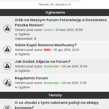
Tematy: 19 • Strona
1
z
1
Ogłoszenia
Zrób na Naszym Forum Fotorelację a Dostaniesz
Paczkę Nasion!
Ostatni post autor:
Lolas
«
12 kwie 2023, 15:58
w
Ogólnie
Odpowiedzi:
3
Gdzie Kupić Nasiona Marihuany?
Ostatni post autor:
KMD
«
19 gru 2014, 23:41
w
Ogólnie
Jak Dodać Zdjęcie na Forum?
Ostatni post autor:
Holender
«
24 sie 2010, 10:04
w
Ogólnie
Regulamin Forum
Ostatni post autor:
Holender
«
24 sie 2010, 0:08
w
Ogólnie
Tematy
O co chodzi z tymi nalotami policji na sklepy
konopne?