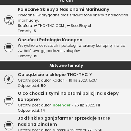
Forum
Polecane Sklepy z Nasionami Marihuany
Polecane i wiarygodne oraz sprawdzone sklepy z nasionami
marihuany.
Subfora:
THC-THC.COM
,
SeedBay.pl
Tematy:
5
Oszuści i Patologia Konopna
Wszystko o oszustach i patologii w branży konopnej, na co
zwrócić uwagę podczas zakupów.
Tematy:
19
Aktywne tematy
Co sądzicie o sklepie THC-THC ?
Ostatni post autor:
Kadafi
«
18 lis 2023, 15:37
Odpowiedzi:
50
O co chodzi z tymi nalotami policji na sklepy
konopne?
Ostatni post autor:
Holender
«
26 lip 2022, 1:11
Odpowiedzi:
14
Jakiś sklep ganjafarmer sprzedaje stare
nasiona Dinafem
Ostatni post autor:
MiotekX
«
29 cze 2022, 15:50