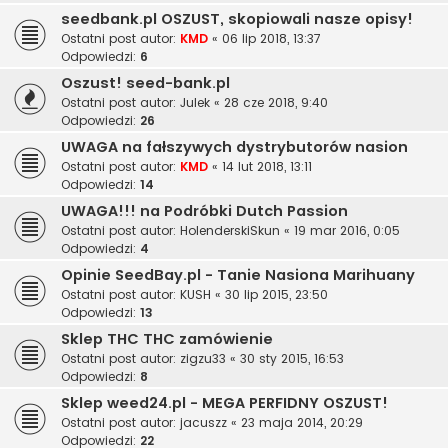
seedbank.pl OSZUST, skopiowali nasze opisy!
Ostatni post autor:
KMD
«
06 lip 2018, 13:37
Odpowiedzi:
6
Oszust! seed-bank.pl
Ostatni post autor:
Julek
«
28 cze 2018, 9:40
Odpowiedzi:
26
UWAGA na fałszywych dystrybutorów nasion
Ostatni post autor:
KMD
«
14 lut 2018, 13:11
Odpowiedzi:
14
UWAGA!!! na Podróbki Dutch Passion
Ostatni post autor:
HolenderskiSkun
«
19 mar 2016, 0:05
Odpowiedzi:
4
Opinie SeedBay.pl - Tanie Nasiona Marihuany
Ostatni post autor:
KUSH
«
30 lip 2015, 23:50
Odpowiedzi:
13
Sklep THC THC zamówienie
Ostatni post autor:
zigzu33
«
30 sty 2015, 16:53
Odpowiedzi:
8
Sklep weed24.pl - MEGA PERFIDNY OSZUST!
Ostatni post autor:
jacuszz
«
23 maja 2014, 20:29
Odpowiedzi:
22