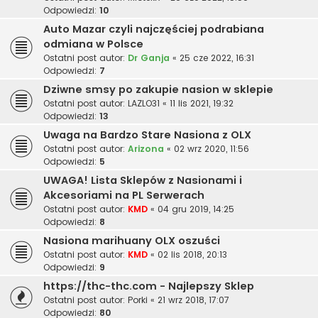
Odpowiedzi:
10
Auto Mazar czyli najczęściej podrabiana
odmiana w Polsce
Ostatni post autor:
Dr Ganja
«
25 cze 2022, 16:31
Odpowiedzi:
7
Dziwne smsy po zakupie nasion w sklepie
Ostatni post autor:
LAZLO31
«
11 lis 2021, 19:32
Odpowiedzi:
13
Uwaga na Bardzo Stare Nasiona z OLX
Ostatni post autor:
Arizona
«
02 wrz 2020, 11:56
Odpowiedzi:
5
UWAGA! Lista Sklepów z Nasionami i
Akcesoriami na PL Serwerach
Ostatni post autor:
KMD
«
04 gru 2019, 14:25
Odpowiedzi:
8
Nasiona marihuany OLX oszuści
Ostatni post autor:
KMD
«
02 lis 2018, 20:13
Odpowiedzi:
9
https://thc-thc.com - Najlepszy Sklep
Ostatni post autor:
Porki
«
21 wrz 2018, 17:07
Odpowiedzi:
80