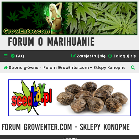
Forum o Marihuanie
FAQ
Zarejestruj się
Zaloguj się
S
Strona główna
Forum GrowEnter.com - Sklepy Konopne
z
u
k
a
j
Forum GrowEnter.com - Sklepy Konopne