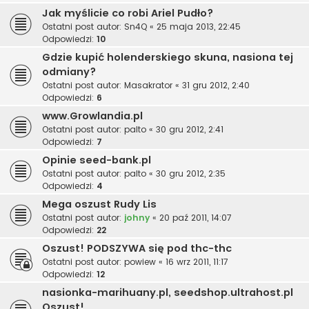
Jak myślicie co robi Ariel Pudło?
Ostatni post autor:
Sn4Q
«
25 maja 2013, 22:45
Odpowiedzi:
10
Gdzie kupić holenderskiego skuna, nasiona tej
odmiany?
Ostatni post autor:
Masakrator
«
31 gru 2012, 2:40
Odpowiedzi:
6
www.Growlandia.pl
Ostatni post autor:
palto
«
30 gru 2012, 2:41
Odpowiedzi:
7
Opinie seed-bank.pl
Ostatni post autor:
palto
«
30 gru 2012, 2:35
Odpowiedzi:
4
Mega oszust Rudy Lis
Ostatni post autor:
johny
«
20 paź 2011, 14:07
Odpowiedzi:
22
Oszust! PODSZYWA się pod thc-thc
Ostatni post autor:
powiew
«
16 wrz 2011, 11:17
Odpowiedzi:
12
nasionka-marihuany.pl, seedshop.ultrahost.pl
Oszust!