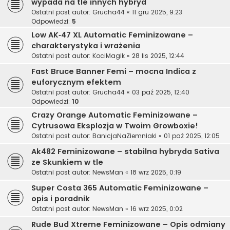
wypada na tle innych hybryd
Ostatni post autor:
Grucha44
«
11 gru 2025, 9:23
Odpowiedzi:
5
Low AK‑47 XL Automatic Feminizowane –
charakterystyka i wrażenia
Ostatni post autor:
KociMagik
«
28 lis 2025, 12:44
Fast Bruce Banner Femi – mocna Indica z
euforycznym efektem
Ostatni post autor:
Grucha44
«
03 paź 2025, 12:40
Odpowiedzi:
10
Crazy Orange Automatic Feminizowane –
Cytrusowa Eksplozja w Twoim Growboxie!
Ostatni post autor:
BanicjaNaZiemniaki
«
01 paź 2025, 12:05
Ak482 Feminizowane – stabilna hybryda Sativa
ze Skunkiem w tle
Ostatni post autor:
NewsMan
«
18 wrz 2025, 0:19
Super Costa 365 Automatic Feminizowane –
opis i poradnik
Ostatni post autor:
NewsMan
«
16 wrz 2025, 0:02
Rude Bud Xtreme Feminizowane – Opis odmiany