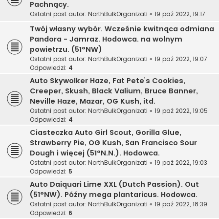
Pachnący.
Ostatni post autor:
NorthBulkOrganizati
«
19 paź 2022, 19:17
Twój własny wybór. Wcześnie kwitnąca odmiana
Pandora - Jamraz. Hodowca. na wolnym
powietrzu. (51°NW)
Ostatni post autor:
NorthBulkOrganizati
«
19 paź 2022, 19:07
Odpowiedzi:
4
Auto Skywolker Haze, Fat Pete’s Cookies,
Creeper, Skush, Black Valium, Bruce Banner,
Neville Haze, Mazar, OG Kush, itd.
Ostatni post autor:
NorthBulkOrganizati
«
19 paź 2022, 19:05
Odpowiedzi:
4
Ciasteczka Auto Girl Scout, Gorilla Glue,
Strawberry Pie, OG Kush, San Francisco Sour
Dough i więcej (51°N.N.). Hodowca.
Ostatni post autor:
NorthBulkOrganizati
«
19 paź 2022, 19:03
Odpowiedzi:
5
Auto Daiquari Lime XXL (Dutch Passion). Out
(51°NW). Późny mega plantaricus. Hodowca.
Ostatni post autor:
NorthBulkOrganizati
«
19 paź 2022, 18:39
Odpowiedzi:
6