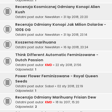
Odpowiedzi:
1
Recenzja Kosmicznej Odmiany Konopi Alien
Kush
Ostatni post autor:
NewsMan
«
31 lip 2018, 23:20
Recenzja Odmiany Konopi Jak Milion Dolarów -
100$ OG
Ostatni post autor:
NewsMan
«
31 lip 2018, 23:14
Koszerna marihuana
Ostatni post autor:
NewsMan
«
16 lip 2018, 23:24
Think Different Automatic Feminizowane -
Dutch Passion
Ostatni post autor:
KMD
«
22 sty 2018, 21:56
Odpowiedzi:
1
Power Flower Feminizowane - Royal Queen
Seeds
Ostatni post autor:
Sobol
«
02 sty 2018, 22:19
Odpowiedzi:
1
Recenzja Odmiany Marihuany Frisian Dew
Ostatni post autor:
KMD
«
18 lis 2017, 15:20
Odpowiedzi:
2