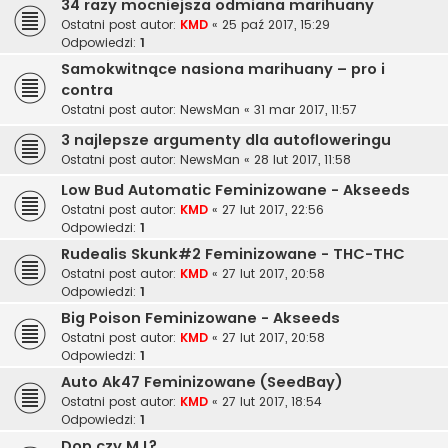
34 razy mocniejsza odmiana marihuany
Ostatni post autor:
KMD
«
25 paź 2017, 15:29
Odpowiedzi:
1
Samokwitnące nasiona marihuany – pro i
contra
Ostatni post autor:
NewsMan
«
31 mar 2017, 11:57
3 najlepsze argumenty dla autofloweringu
Ostatni post autor:
NewsMan
«
28 lut 2017, 11:58
Low Bud Automatic Feminizowane - Akseeds
Ostatni post autor:
KMD
«
27 lut 2017, 22:56
Odpowiedzi:
1
Rudealis Skunk#2 Feminizowane - THC-THC
Ostatni post autor:
KMD
«
27 lut 2017, 20:58
Odpowiedzi:
1
Big Poison Feminizowane - Akseeds
Ostatni post autor:
KMD
«
27 lut 2017, 20:58
Odpowiedzi:
1
Auto Ak47 Feminizowane (SeedBay)
Ostatni post autor:
KMD
«
27 lut 2017, 18:54
Odpowiedzi:
1
Dop czy MJ?