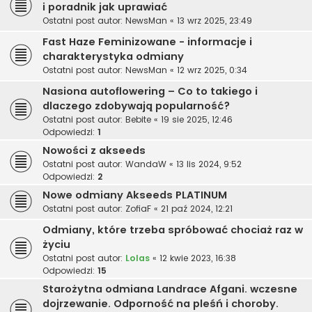
i poradnik jak uprawiać
Ostatni post autor:
NewsMan
«
13 wrz 2025, 23:49
Fast Haze Feminizowane - informacje i
charakterystyka odmiany
Ostatni post autor:
NewsMan
«
12 wrz 2025, 0:34
Nasiona autoflowering – Co to takiego i
dlaczego zdobywają popularność?
Ostatni post autor:
Bebite
«
19 sie 2025, 12:46
Odpowiedzi:
1
Nowości z akseeds
Ostatni post autor:
WandaW
«
13 lis 2024, 9:52
Odpowiedzi:
2
Nowe odmiany Akseeds PLATINUM
Ostatni post autor:
ZofiaF
«
21 paź 2024, 12:21
Odmiany, które trzeba spróbować chociaż raz w
życiu
Ostatni post autor:
Lolas
«
12 kwie 2023, 16:38
Odpowiedzi:
15
Starożytna odmiana Landrace Afgani. wczesne
dojrzewanie. Odporność na pleśń i choroby.