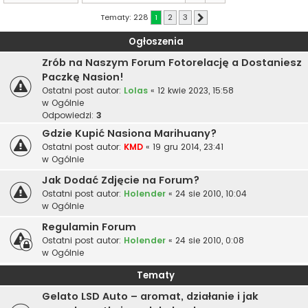
Tematy: 228
1
2
3
Następna
Ogłoszenia
Zrób na Naszym Forum Fotorelację a Dostaniesz
Paczkę Nasion!
Ostatni post autor:
Lolas
«
12 kwie 2023, 15:58
w
Ogólnie
Odpowiedzi:
3
Gdzie Kupić Nasiona Marihuany?
Ostatni post autor:
KMD
«
19 gru 2014, 23:41
w
Ogólnie
Jak Dodać Zdjęcie na Forum?
Ostatni post autor:
Holender
«
24 sie 2010, 10:04
w
Ogólnie
Regulamin Forum
Ostatni post autor:
Holender
«
24 sie 2010, 0:08
w
Ogólnie
Tematy
Gelato LSD Auto – aromat, działanie i jak