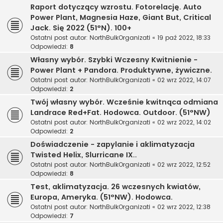
Raport dotyczący wzrostu. Fotorelację. Auto
Power Plant, Magnesia Haze, Giant But, Critical
Jack. Się 2022 (51°N). 100+
Ostatni post autor:
NorthBulkOrganizati
«
19 paź 2022, 18:33
Odpowiedzi:
8
Własny wybór. Szybki Wczesny Kwitnienie -
Power Plant + Pandora. Produktywne, żywiczne.
Ostatni post autor:
NorthBulkOrganizati
«
02 wrz 2022, 14:07
Odpowiedzi:
2
Twój własny wybór. Wcześnie kwitnąca odmiana
Landrace Red+Fat. Hodowca. Outdoor. (51°NW)
Ostatni post autor:
NorthBulkOrganizati
«
02 wrz 2022, 14:02
Odpowiedzi:
2
Doświadczenie - zapylanie i aklimatyzacja
Twisted Helix, Slurricane IX..
Ostatni post autor:
NorthBulkOrganizati
«
02 wrz 2022, 12:52
Odpowiedzi:
8
Test, aklimatyzacja. 26 wczesnych kwiatów,
Europa, Ameryka. (51°NW). Hodowca.
Ostatni post autor:
NorthBulkOrganizati
«
02 wrz 2022, 12:38
Odpowiedzi:
7