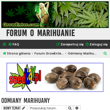
Forum o Marihuanie
FAQ
Zarejestruj się
Zaloguj się
S
Strona główna
Forum GrowEnter.com - Uprawa i Hodowla Konopi
Odmiany Marihuany
z
u
k
a
j
Odmiany Marihuany
Szukaj
Wyszukiwanie zaawa
NOWY TEMAT