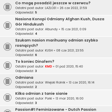
Co mogę posadzić jeszcze w czerwcu?
Ostatni post autor:
LAZLO31
«
26 cze 2022, 21:59
Odpowiedzi:
5
Nasiona Konopi Odmiany Afghan Kush, Dusza
Gór Hindukush
Ostatni post autor:
Albundy
«
15 cze 2021, 0:09
Odpowiedzi:
4
Szukam nasion marihuany odmian szybko
rosnących?
Ostatni post autor:
KUSH
«
08 cze 2021, 23:55
Odpowiedzi:
6
To koniec Dinafem?
Ostatni post autor:
KMD
«
01 paź 2020, 15:40
Odpowiedzi:
3
Odmiana
Ostatni post autor:
Wiejski Rolnik
«
13 cze 2020, 16:14
Odpowiedzi:
2
Kilka odmian z tanie sianie
Ostatni post autor:
Porki
«
13 mar 2020, 16:00
Odpowiedzi:
3
Passion#1 Feminizowane - Dutch Passion