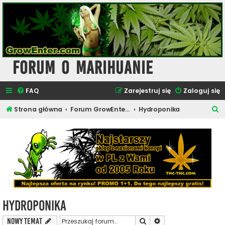
Forum o Marihuanie
FAQ
Zarejestruj się
Zaloguj się
S
Strona główna
Forum GrowEnter.com - Uprawa i Hodowla Konopi
Hydroponika
z
u
k
a
j
Hydroponika
Szukaj
Wyszukiwanie zaawa
NOWY TEMAT