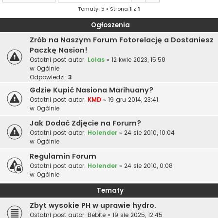
Tematy: 5 • Strona
1
z
1
Ogłoszenia
Zrób na Naszym Forum Fotorelację a Dostaniesz
Paczkę Nasion!
Ostatni post autor:
Lolas
«
12 kwie 2023, 15:58
w
Ogólnie
Odpowiedzi:
3
Gdzie Kupić Nasiona Marihuany?
Ostatni post autor:
KMD
«
19 gru 2014, 23:41
w
Ogólnie
Jak Dodać Zdjęcie na Forum?
Ostatni post autor:
Holender
«
24 sie 2010, 10:04
w
Ogólnie
Regulamin Forum
Ostatni post autor:
Holender
«
24 sie 2010, 0:08
w
Ogólnie
Tematy
Zbyt wysokie PH w uprawie hydro.
Ostatni post autor:
Bebite
«
19 sie 2025, 12:45