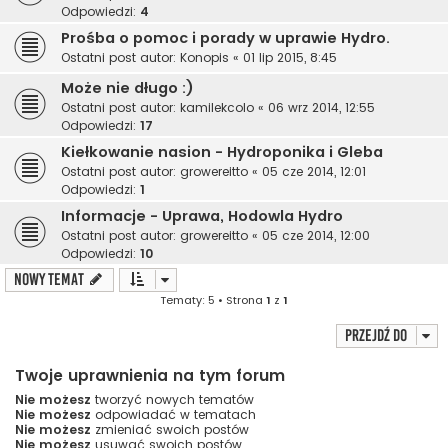
Odpowiedzi:
4
Prośba o pomoc i porady w uprawie Hydro.
Ostatni post autor:
Konopis
«
01 lip 2015, 8:45
Może nie długo :)
Ostatni post autor:
kamilekcolo
«
06 wrz 2014, 12:55
Odpowiedzi:
17
Kiełkowanie nasion - Hydroponika i Gleba
Ostatni post autor:
growereitto
«
05 cze 2014, 12:01
Odpowiedzi:
1
Informacje - Uprawa, Hodowla Hydro
Ostatni post autor:
growereitto
«
05 cze 2014, 12:00
Odpowiedzi:
10
NOWY TEMAT
Tematy: 5 • Strona
1
z
1
Przejdź do
Twoje uprawnienia na tym forum
Nie możesz
tworzyć nowych tematów
Nie możesz
odpowiadać w tematach
Nie możesz
zmieniać swoich postów
Nie możesz
usuwać swoich postów