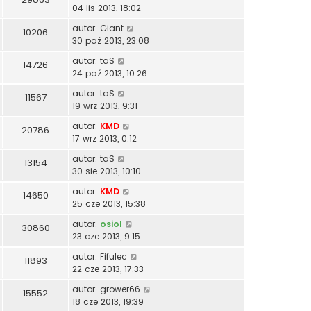
04 lis 2013, 18:02
autor:
Giant
10206
30 paź 2013, 23:08
autor:
taS
14726
24 paź 2013, 10:26
autor:
taS
11567
19 wrz 2013, 9:31
autor:
KMD
20786
17 wrz 2013, 0:12
autor:
taS
13154
30 sie 2013, 10:10
autor:
KMD
14650
25 cze 2013, 15:38
autor:
osiol
30860
23 cze 2013, 9:15
autor:
Fifulec
11893
22 cze 2013, 17:33
autor:
grower66
15552
18 cze 2013, 19:39