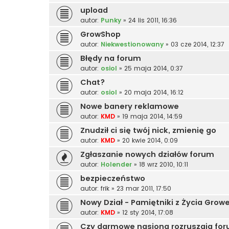
upload
autor:
Punky
»
24 lis 2011, 16:36
GrowShop
autor:
Niekwestionowany
»
03 cze 2014, 12:37
Błędy na forum
autor:
osiol
»
25 maja 2014, 0:37
Chat?
autor:
osiol
»
20 maja 2014, 16:12
Nowe banery reklamowe
autor:
KMD
»
19 maja 2014, 14:59
Znudził ci się twój nick, zmienię go
autor:
KMD
»
20 kwie 2014, 0:09
Zgłaszanie nowych działów forum
autor:
Holender
»
18 wrz 2010, 10:11
bezpieczeństwo
autor:
frik
»
23 mar 2011, 17:50
Nowy Dział - Pamiętniki z Życia Grow
autor:
KMD
»
12 sty 2014, 17:08
Czy darmowe nasiona rozruszają fo