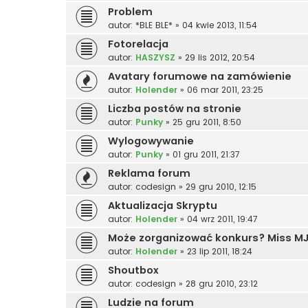
Problem
autor:
*BLE BLE*
»
04 kwie 2013, 11:54
Fotorelacja
autor:
HASZYSZ
»
29 lis 2012, 20:54
Avatary forumowe na zamówienie
autor:
Holender
»
06 mar 2011, 23:25
Liczba postów na stronie
autor:
Punky
»
25 gru 2011, 8:50
Wylogowywanie
autor:
Punky
»
01 gru 2011, 21:37
Reklama forum
autor:
codesign
»
29 gru 2010, 12:15
Aktualizacja Skryptu
autor:
Holender
»
04 wrz 2011, 19:47
Może zorganizować konkurs? Miss MJ
autor:
Holender
»
23 lip 2011, 18:24
Shoutbox
autor:
codesign
»
28 gru 2010, 23:12
Ludzie na forum