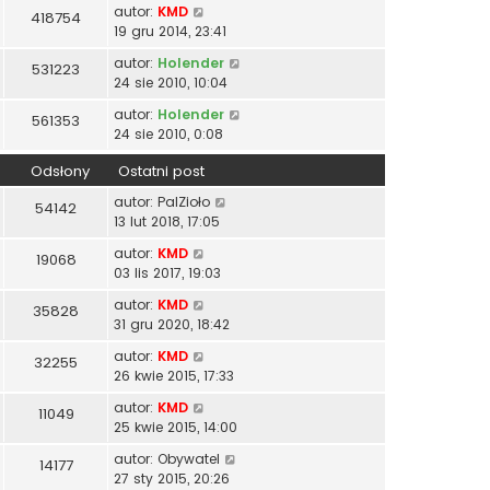
autor:
KMD
418754
19 gru 2014, 23:41
autor:
Holender
531223
24 sie 2010, 10:04
autor:
Holender
561353
24 sie 2010, 0:08
Odsłony
Ostatni post
autor:
PalZioło
54142
13 lut 2018, 17:05
autor:
KMD
19068
03 lis 2017, 19:03
autor:
KMD
35828
31 gru 2020, 18:42
autor:
KMD
32255
26 kwie 2015, 17:33
autor:
KMD
11049
25 kwie 2015, 14:00
autor:
Obywatel
14177
27 sty 2015, 20:26