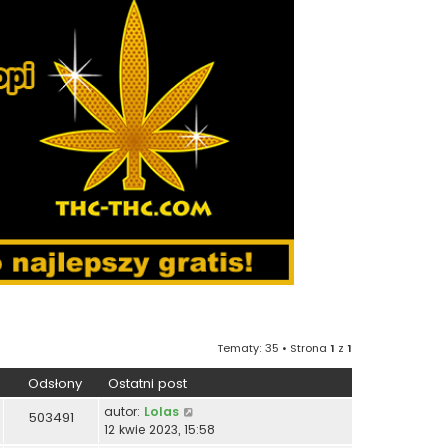
Tematy: 35 • Strona
1
z
1
Odsłony
Ostatni post
autor:
Lolas
503491
12 kwie 2023, 15:58