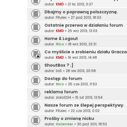
autor:
KMD
»
21 lis 2012, 0:27
Dbajmy o poprawną polszczyznę.
autor:
Fifulec
»
27 paź 2013, 18:03
Ostatnie przerwa w działaniu forum
autor:
KMD
»
25 wrz 2013, 13:03
Home & Logout
autor:
Nico
»
18 wrz 2013, 23:31
Co myślicie o zrobieniu działu Gracz
autor:
KMD
»
16 wrz 2013, 14:48
ShoutBox ? ;]
autor:
taS
»
28 sie 2013, 20:58
Dostęp do forum
autor:
Nico
»
25 cze 2013, 11:53
reklama forum
autor:
ziolo1234
»
15 lut 2013, 13:54
Nasze forum ze ślepej perspektywy.
autor:
Fifulec
»
22 cze 2013, 0:02
Prośby o zmianę nicku
autor:
Holender
»
30 paź 2011, 18:53