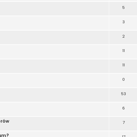
5
3
2
11
11
0
53
6
erów
7
rum?
17