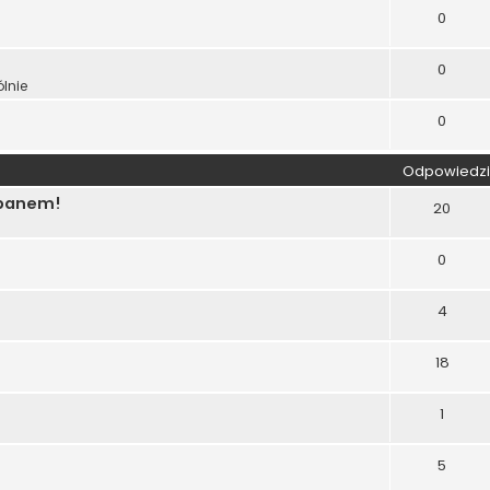
0
0
lnie
0
Odpowiedzi
 banem!
20
0
4
18
1
5