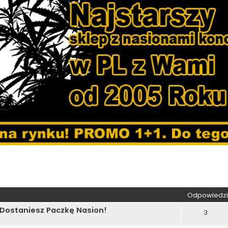
kiwanie zaawansowane
Odpowiedzi
 Dostaniesz Paczkę Nasion!
3