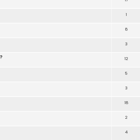
1
8
3
a?
12
5
3
18
2
4