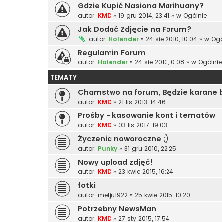
Gdzie Kupić Nasiona Marihuany?
autor:
KMD
»
19 gru 2014, 23:41
» w
Ogólnie
Jak Dodać Zdjęcie na Forum?
autor:
Holender
»
24 sie 2010, 10:04
» w
Ogó
Regulamin Forum
autor:
Holender
»
24 sie 2010, 0:08
» w
Ogólnie
TEMATY
Chamstwo na forum, Będzie karane
autor:
KMD
»
21 lis 2013, 14:46
Prośby - kasowanie kont i tematów
autor:
KMD
»
03 lis 2017, 19:03
Życzenia noworoczne ;)
autor:
Punky
»
31 gru 2010, 22:25
Nowy upload zdjęć!
autor:
KMD
»
23 kwie 2015, 16:24
fotki
autor:
mefju1922
»
25 kwie 2015, 10:20
Potrzebny NewsMan
autor:
KMD
»
27 sty 2015, 17:54