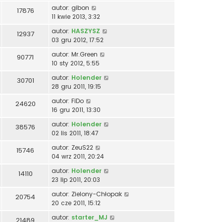
autor:
gibon
17876
11 kwie 2013, 3:32
autor:
HASZYSZ
12937
03 gru 2012, 17:52
autor:
Mr.Green
90771
10 sty 2012, 5:55
autor:
Holender
30701
28 gru 2011, 19:15
autor:
FiDo
24620
16 gru 2011, 13:30
autor:
Holender
38576
02 lis 2011, 18:47
autor:
ZeuS22
15746
04 wrz 2011, 20:24
autor:
Holender
14110
23 lip 2011, 20:03
autor:
Zielony-Chłopak
20754
20 cze 2011, 15:12
autor:
starter_MJ
21489