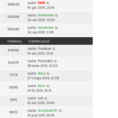
autor:
KMD
418835
19 gru 2014, 23:41
autor:
Holender
531308
24 sie 2010, 10:04
autor:
Holender
561435
24 sie 2010, 0:08
Odsłony
Ostatni post
autor:
Posiklan
64899
14 wrz 2021, 13:41
autor:
PiszonBG
54276
28 kwie 2015, 22:03
autor:
Nico
17174
07 maja 2014, 12:09
autor:
Nico
8596
14 lis 2013, 16:12
autor:
taS
8611
19 wrz 2013, 19:43
autor:
Grzybek!21!
9602
10 paź 2011, 18:46