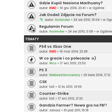
Gdzie Kupić Nasiona Marihuany?
autor:
KMD
»
19 gru 2014, 23:41
» w
Ogólnie
Jak Dodać Zdjęcie na Forum?
autor:
Holender
»
24 sie 2010, 10:04
» w
Ogó
Regulamin Forum
autor:
Holender
»
24 sie 2010, 0:08
» w
Ogólnie
TEMATY
PS4 vs Xbox One
autor:
KMD
»
16 mar 2014, 23:28
W co gracie i co polecacie :o)
autor:
Nico
»
17 wrz 2013, 22:53
PS 3
autor:
Niekwestionowany
»
30 kwie 2014, 17:12
CSK
autor:
taS
»
12 lis 2013, 14:55
Counter-Strike
autor:
taS
»
17 wrz 2013, 21:32
Gandzia Farmer!! Nowa gra na FB!!
autor:
Janusz
»
10 paź 2011, 15:18