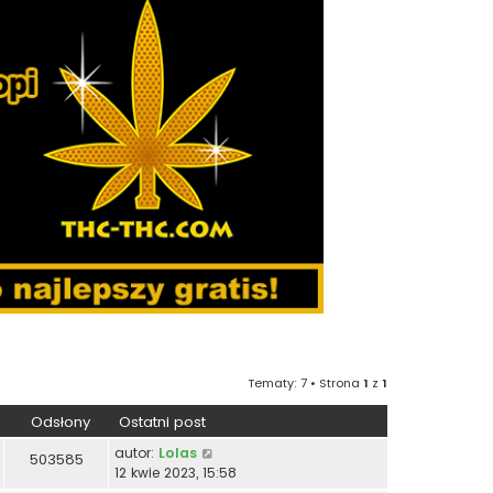
Tematy: 7 • Strona
1
z
1
Odsłony
Ostatni post
autor:
Lolas
503585
12 kwie 2023, 15:58