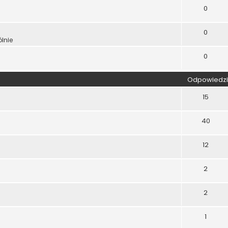
0
0
lnie
0
Odpowiedzi
15
40
12
2
2
1