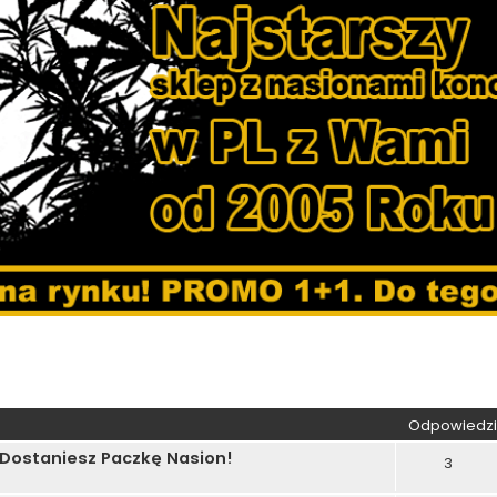
kiwanie zaawansowane
Odpowiedzi
 Dostaniesz Paczkę Nasion!
3