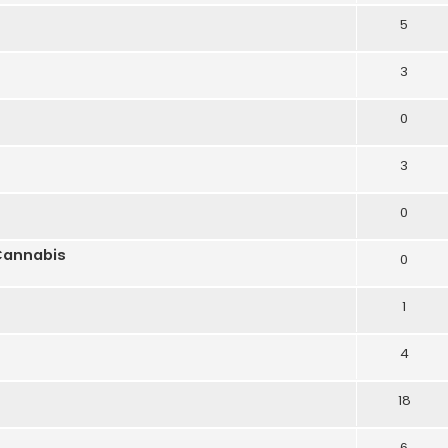
5
3
0
3
0
Cannabis
0
1
4
18
6