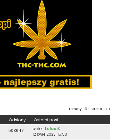
Tematy: 16 • Strona
1
z
1
Odsłony
Ostatni post
autor:
Lolas
503647
12 kwie 2023, 15:58