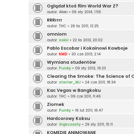
Oglądał ktoś film World War Z?
autor:
Alien
»
06 sty 2014, 1:55
RRRrrrr
autor:
THC
»
26 lis 2011, 12:25
omniom
autor:
osiol
»
22 lis 2013, 20:02
Pablo Escobar i Kokainowi Kowboje
autor:
KMD
»
30 cze 2013, 2:14
Wymiana studentów
autor:
Punky
»
09 sty 2012, 19:23
Clearing the Smoke: The Science of 
autor:
starter_MJ
»
24 cze 2011, 18:34
Kac Vegas w Bangkoku
autor:
THC
»
09 cze 2011, 11:46
Ziomek
autor:
Punky
»
16 lut 2011, 16:47
Hardcorowy Koksu
autor:
Gąbczasty
»
29 sty 2011, 15:11
KOMEDIE ANIMOWANE