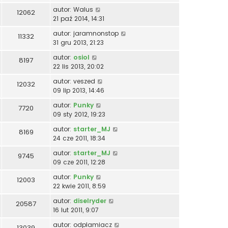
autor:
Walus
12062
21 paź 2014, 14:31
autor:
jaramnonstop
11332
31 gru 2013, 21:23
autor:
osiol
8197
22 lis 2013, 20:02
autor:
veszed
12032
09 lip 2013, 14:46
autor:
Punky
7720
09 sty 2012, 19:23
autor:
starter_MJ
8169
24 cze 2011, 18:34
autor:
starter_MJ
9745
09 cze 2011, 12:28
autor:
Punky
12003
22 kwie 2011, 8:59
autor:
diselryder
20587
16 lut 2011, 9:07
autor:
odplamiacz
13039