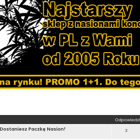
kiwanie zaawansowane
Odpowiedzi
 Dostaniesz Paczkę Nasion!
3