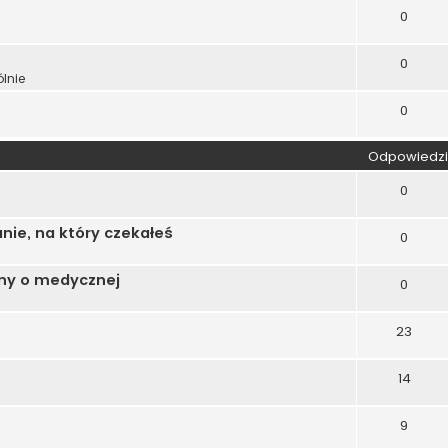
0
0
lnie
0
Odpowiedzi
0
nie, na który czekałeś
0
lny o medycznej
0
23
14
9