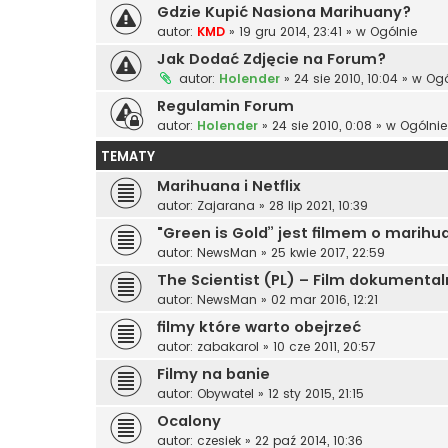
Gdzie Kupić Nasiona Marihuany?
autor:
KMD
»
19 gru 2014, 23:41
» w
Ogólnie
Jak Dodać Zdjęcie na Forum?
autor:
Holender
»
24 sie 2010, 10:04
» w
Ogó
Regulamin Forum
autor:
Holender
»
24 sie 2010, 0:08
» w
Ogólnie
TEMATY
Marihuana i Netflix
autor:
Zajarana
»
28 lip 2021, 10:39
"Green is Gold” jest filmem o marihua
autor:
NewsMan
»
25 kwie 2017, 22:59
The Scientist (PL) – Film dokumenta
autor:
NewsMan
»
02 mar 2016, 12:21
filmy które warto obejrzeć
autor:
zabakarol
»
10 cze 2011, 20:57
Filmy na banie
autor:
Obywatel
»
12 sty 2015, 21:15
Ocalony
autor:
czesiek
»
22 paź 2014, 10:36