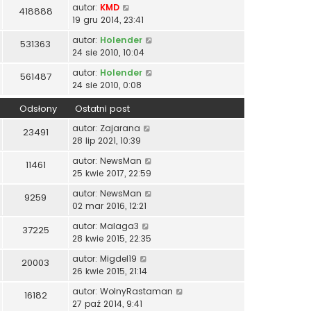
autor:
KMD
418888
19 gru 2014, 23:41
autor:
Holender
531363
24 sie 2010, 10:04
autor:
Holender
561487
24 sie 2010, 0:08
Odsłony
Ostatni post
autor:
Zajarana
23491
28 lip 2021, 10:39
autor:
NewsMan
11461
25 kwie 2017, 22:59
autor:
NewsMan
9259
02 mar 2016, 12:21
autor:
Malaga3
37225
28 kwie 2015, 22:35
autor:
Migdel19
20003
26 kwie 2015, 21:14
autor:
WolnyRastaman
16182
27 paź 2014, 9:41