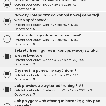
Ostatni post autor:
Blade
«
29 sie 2025, 7:54
Odpowiedzi:
3
Nawozy i preparaty do konopi nowej generacji –
warto spróbować!
Ostatni post autor:
Wins
«
28 sie 2025, 12:36
Odpowiedzi:
5
Jak nie dać się zdradzić zapachowi?
Ostatni post autor:
Wins
«
28 sie 2025, 12:35
Odpowiedzi:
5
Sekrety treningu roślin konopi: więcej światła,
więcej kwiatów
Ostatni post autor:
WandaW
«
27 sie 2025, 11:55
Odpowiedzi:
7
Czy można ponownie użyć ziemi?
Ostatni post autor:
Blade
«
27 sie 2025, 7:37
Odpowiedzi:
5
Jak prawidłowo wykonać trening FIM?
Ostatni post autor:
Nostradamus25
«
27 sie 2025, 7:35
Odpowiedzi:
7
Jak przygotować własną mieszankę gleby pod
konopie?