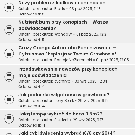
Duży problem z kiełkowaniem nasion.
Ostatni post autor:
Blade
«
03 paź 2025, 11:13
Odpowiedzi:
5
Nutrient burn przy konopiach – Wasze
doświadczenia?
Ostatni post autor:
WandaW
«
01 paź 2025, 12:21
Odpowiedzi:
5
Crazy Orange Automatic Feminizowane –
Cytrusowa Eksplozja w Twoim Growboxie!
Ostatni post autor:
BanicjaNaZiemniaki
«
01 paź 2025, 12:05
Przedawkowanie nawozów przy konopiach –
moje doświadczenia
Ostatni post autor:
Zychfryd
«
30 wrz 2025, 12:34
Odpowiedzi:
4
Jak podnieść wilgotność w growboxie?
Ostatni post autor:
Tony Stark
«
29 wrz 2025, 9:18
Odpowiedzi:
4
Jaką lempę wybrać do boxa 0,5m2?
Ostatni post autor:
Student
«
29 wrz 2025, 9:17
Odpowiedzi:
11
Jaki cykl świecenia wybrać 18/6 czy 20/4?