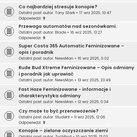
Co najbardziej stresuje konopie?
Ostatni post autor:
Tony Stark
«
17 wrz 2025, 10:47
Odpowiedzi:
9
Przewaga automatów nad sezonówkami.
Ostatni post autor:
Blade
«
16 wrz 2025, 13:27
Odpowiedzi:
9
Super Costa 365 Automatic Feminizowane –
opis i poradnik
Ostatni post autor:
NewsMan
«
16 wrz 2025, 0:02
Rude Bud Xtreme Feminizowane – Opis odmiany
i poradnik jak uprawiać
Ostatni post autor:
NewsMan
«
13 wrz 2025, 23:49
Fast Haze Feminizowane - informacje i
charakterystyka odmiany
Ostatni post autor:
NewsMan
«
12 wrz 2025, 0:34
Czy może to być przenawożenie?
Ostatni post autor:
Student
«
11 wrz 2025, 12:06
Odpowiedzi:
9
Konopie – zielone oczyszczanie ziemi
Ostatni post autor:
Zychfryd
«
10 wrz 2025, 13:03