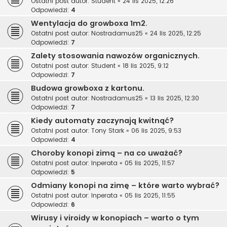
Ostatni post autor:
Student
«
24 lis 2025, 12:26
Odpowiedzi:
4
Wentylacja do growboxa 1m2.
Ostatni post autor:
Nostradamus25
«
24 lis 2025, 12:25
Odpowiedzi:
7
Zalety stosowania nawozów organicznych.
Ostatni post autor:
Student
«
18 lis 2025, 9:12
Odpowiedzi:
7
Budowa growboxa z kartonu.
Ostatni post autor:
Nostradamus25
«
13 lis 2025, 12:30
Odpowiedzi:
7
Kiedy automaty zaczynają kwitnąć?
Ostatni post autor:
Tony Stark
«
06 lis 2025, 9:53
Odpowiedzi:
4
Choroby konopi zimą – na co uważać?
Ostatni post autor:
Inperata
«
05 lis 2025, 11:57
Odpowiedzi:
5
Odmiany konopi na zimę – które warto wybrać?
Ostatni post autor:
Inperata
«
05 lis 2025, 11:55
Odpowiedzi:
6
Wirusy i viroidy w konopiach – warto o tym