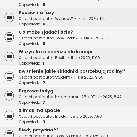
Odpowiedzi:
6
Podział na fazy
Ostatni post autor:
WandaW
«
14 sie 2025, 11:12
Odpowiedzi:
6
Co może zjadać liście?
Ostatni post autor:
Tony Stark
«
12 sie 2025, 9:25
Odpowiedzi:
5
Wszystko o podłożu dla konopi
Ostatni post autor:
Bebite
«
11 sie 2025, 11:09
Odpowiedzi:
1
Kwitnienie,jakie składniki potrzebują rośliny?
Ostatni post autor:
Student
«
11 sie 2025, 9:55
Odpowiedzi:
7
Brązowe łodygi.
Ostatni post autor:
Nostradamus25
«
07 sie 2025, 8:42
Odpowiedzi:
7
Ślimaki na spocie.
Ostatni post autor:
Blade
«
05 sie 2025, 7:56
Odpowiedzi:
3
Kiedy przycinać?
Ostatni post autor:
Tony Stark
«
31 lip 2025, 7:30