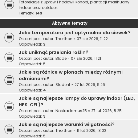
Fotorelacje z upraw i hodowli konopi, plantacji marihuany
indoor oraz outdoor.
Tematy:
149
Aktywne tematy
Jaka temperatura jest optymalna dla siewek?
Ostatni post autor:
Thorthon
«
07 sie 2026, 11:22
Odpowiedzi:
3
Jak uniknąć przelania roślin?
Ostatni post autor:
Blade
«
07 sie 2026, 11:21
Odpowiedzi:
5
Jakie są różnice w plonach między różnymi
odmianami?
Ostatni post autor:
Student
«
27 lut 2026, 8:26
Odpowiedzi:
4
Jakie są najlepsze lampy do uprawy indoor (LED,
HPS, CFL)?
Ostatni post autor:
Nostradamus25
«
27 lut 2026, 8:25
Odpowiedzi:
9
Jakie są najlepsze warunki wilgotności?
Ostatni post autor:
Thorthon
«
11 lut 2026, 13:02
Odpowiedzi:
5