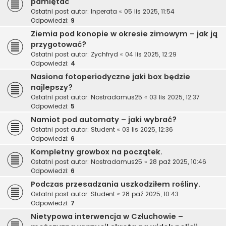
pamiętać
Ostatni post autor:
Inperata
«
05 lis 2025, 11:54
Odpowiedzi:
9
Ziemia pod konopie w okresie zimowym – jak ją
przygotować?
Ostatni post autor:
Zychfryd
«
04 lis 2025, 12:29
Odpowiedzi:
4
Nasiona fotoperiodyczne jaki box będzie
najlepszy?
Ostatni post autor:
Nostradamus25
«
03 lis 2025, 12:37
Odpowiedzi:
5
Namiot pod automaty – jaki wybrać?
Ostatni post autor:
Student
«
03 lis 2025, 12:36
Odpowiedzi:
6
Kompletny growbox na początek.
Ostatni post autor:
Nostradamus25
«
28 paź 2025, 10:46
Odpowiedzi:
6
Podczas przesadzania uszkodziłem rośliny.
Ostatni post autor:
Student
«
28 paź 2025, 10:43
Odpowiedzi:
7
Nietypowa interwencja w Człuchowie –