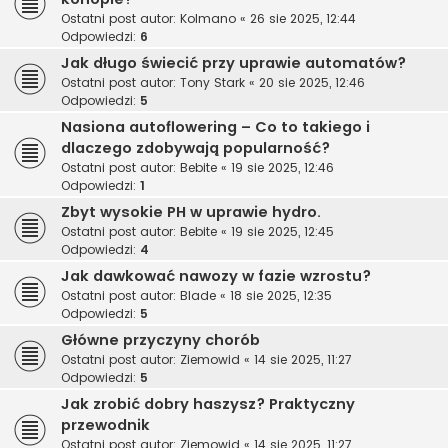
Ostatni post autor:
Kolmano
«
26 sie 2025, 12:44
Odpowiedzi:
6
Jak długo świecić przy uprawie automatów?
Ostatni post autor:
Tony Stark
«
20 sie 2025, 12:46
Odpowiedzi:
5
Nasiona autoflowering – Co to takiego i
dlaczego zdobywają popularność?
Ostatni post autor:
Bebite
«
19 sie 2025, 12:46
Odpowiedzi:
1
Zbyt wysokie PH w uprawie hydro.
Ostatni post autor:
Bebite
«
19 sie 2025, 12:45
Odpowiedzi:
4
Jak dawkować nawozy w fazie wzrostu?
Ostatni post autor:
Blade
«
18 sie 2025, 12:35
Odpowiedzi:
5
Główne przyczyny chorób
Ostatni post autor:
Ziemowid
«
14 sie 2025, 11:27
Odpowiedzi:
5
Jak zrobić dobry haszysz? Praktyczny
przewodnik
Ostatni post autor:
Ziemowid
«
14 sie 2025, 11:27