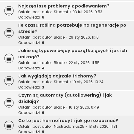
Najczęstsze problemy z podlewaniem?
Ostatni post autor:
Student
«
03 lut 2026, 9:53
Odpowiedzi:
6
Ile czasu roślina potrzebuje na regenerację po
stresie?
Ostatni post autor:
Blade
«
29 sty 2026, 11:10
Odpowiedzi:
6
Jakie są typowe błędy początkujących i jak ich
uniknąć?
Ostatni post autor:
Blade
«
22 sty 2026, 11:55
Odpowiedzi:
4
Jak wyglądają dojrzałe trichomy?
Ostatni post autor:
Student
«
19 sty 2026, 10:24
Odpowiedzi:
3
Czym są automaty (autoflowering) i jak
działają?
Ostatni post autor:
Blade
«
16 sty 2026, 8:49
Odpowiedzi:
6
Co to jest hermofrodyt i jak go rozpoznać?
Ostatni post autor:
Nostradamus25
«
13 sty 2026, 11:31
Odpowiedzi:
9