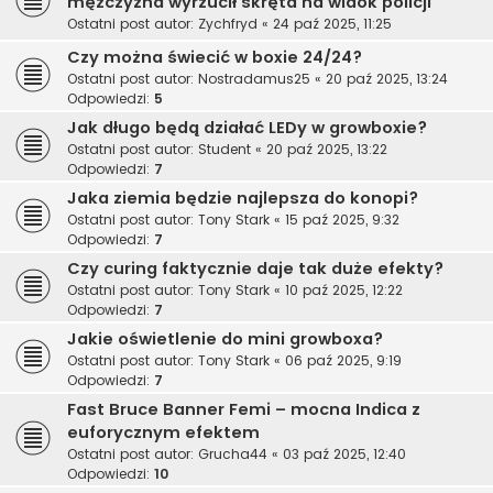
mężczyzna wyrzucił skręta na widok policji
Ostatni post autor:
Zychfryd
«
24 paź 2025, 11:25
Czy można świecić w boxie 24/24?
Ostatni post autor:
Nostradamus25
«
20 paź 2025, 13:24
Odpowiedzi:
5
Jak długo będą działać LEDy w growboxie?
Ostatni post autor:
Student
«
20 paź 2025, 13:22
Odpowiedzi:
7
Jaka ziemia będzie najlepsza do konopi?
Ostatni post autor:
Tony Stark
«
15 paź 2025, 9:32
Odpowiedzi:
7
Czy curing faktycznie daje tak duże efekty?
Ostatni post autor:
Tony Stark
«
10 paź 2025, 12:22
Odpowiedzi:
7
Jakie oświetlenie do mini growboxa?
Ostatni post autor:
Tony Stark
«
06 paź 2025, 9:19
Odpowiedzi:
7
Fast Bruce Banner Femi – mocna Indica z
euforycznym efektem
Ostatni post autor:
Grucha44
«
03 paź 2025, 12:40
Odpowiedzi:
10