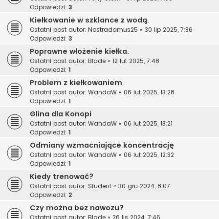
Odpowiedzi:
3
Kiełkowanie w szklance z wodą.
Ostatni post autor:
Nostradamus25
«
30 lip 2025, 7:36
Odpowiedzi:
3
Poprawne włożenie kiełka.
Ostatni post autor:
Blade
«
12 lut 2025, 7:48
Odpowiedzi:
1
Problem z kiełkowaniem
Ostatni post autor:
WandaW
«
06 lut 2025, 13:28
Odpowiedzi:
1
Glina dla Konopi
Ostatni post autor:
WandaW
«
06 lut 2025, 13:21
Odpowiedzi:
1
Odmiany wzmacniające koncentrację
Ostatni post autor:
WandaW
«
06 lut 2025, 12:32
Odpowiedzi:
1
Kiedy trenować?
Ostatni post autor:
Student
«
30 gru 2024, 8:07
Odpowiedzi:
2
Czy można bez nawozu?
Ostatni post autor:
Blade
«
26 lis 2024, 7:46