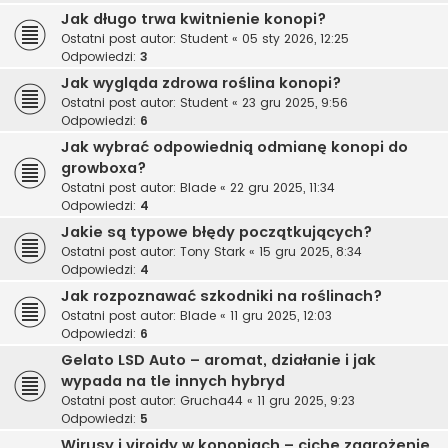
Jak długo trwa kwitnienie konopi?
Ostatni post autor:
Student
«
05 sty 2026, 12:25
Odpowiedzi:
3
Jak wygląda zdrowa roślina konopi?
Ostatni post autor:
Student
«
23 gru 2025, 9:56
Odpowiedzi:
6
Jak wybrać odpowiednią odmianę konopi do
growboxa?
Ostatni post autor:
Blade
«
22 gru 2025, 11:34
Odpowiedzi:
4
Jakie są typowe błędy początkujących?
Ostatni post autor:
Tony Stark
«
15 gru 2025, 8:34
Odpowiedzi:
4
Jak rozpoznawać szkodniki na roślinach?
Ostatni post autor:
Blade
«
11 gru 2025, 12:03
Odpowiedzi:
6
Gelato LSD Auto – aromat, działanie i jak
wypada na tle innych hybryd
Ostatni post autor:
Grucha44
«
11 gru 2025, 9:23
Odpowiedzi:
5
Wirusy i viroidy w konopiach – ciche zagrożenie