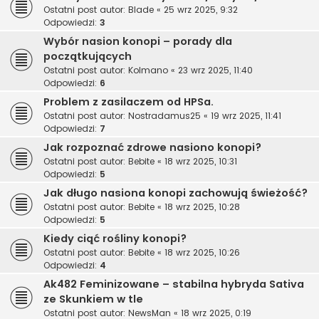
Ostatni post autor:
Blade
«
25 wrz 2025, 9:32
Odpowiedzi:
3
Wybór nasion konopi – porady dla
początkujących
Ostatni post autor:
Kolmano
«
23 wrz 2025, 11:40
Odpowiedzi:
6
Problem z zasilaczem od HPSa.
Ostatni post autor:
Nostradamus25
«
19 wrz 2025, 11:41
Odpowiedzi:
7
Jak rozpoznać zdrowe nasiono konopi?
Ostatni post autor:
Bebite
«
18 wrz 2025, 10:31
Odpowiedzi:
5
Jak długo nasiona konopi zachowują świeżość?
Ostatni post autor:
Bebite
«
18 wrz 2025, 10:28
Odpowiedzi:
5
Kiedy ciąć rośliny konopi?
Ostatni post autor:
Bebite
«
18 wrz 2025, 10:26
Odpowiedzi:
4
Ak482 Feminizowane – stabilna hybryda Sativa
ze Skunkiem w tle
Ostatni post autor:
NewsMan
«
18 wrz 2025, 0:19