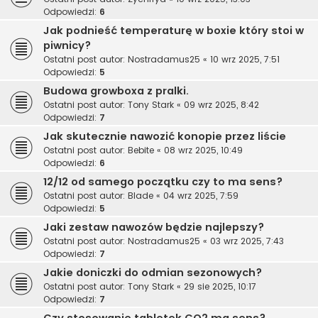
Odpowiedzi:
6
Jak podnieść temperaturę w boxie który stoi w
piwnicy?
Ostatni post autor:
Nostradamus25
«
10 wrz 2025, 7:51
Odpowiedzi:
5
Budowa growboxa z pralki.
Ostatni post autor:
Tony Stark
«
09 wrz 2025, 8:42
Odpowiedzi:
7
Jak skutecznie nawozić konopie przez liście
Ostatni post autor:
Bebite
«
08 wrz 2025, 10:49
Odpowiedzi:
6
12/12 od samego początku czy to ma sens?
Ostatni post autor:
Blade
«
04 wrz 2025, 7:59
Odpowiedzi:
5
Jaki zestaw nawozów będzie najlepszy?
Ostatni post autor:
Nostradamus25
«
03 wrz 2025, 7:43
Odpowiedzi:
7
Jakie doniczki do odmian sezonowych?
Ostatni post autor:
Tony Stark
«
29 sie 2025, 10:17
Odpowiedzi:
7
Czy stosowanie tabletek CO2 ma sens?