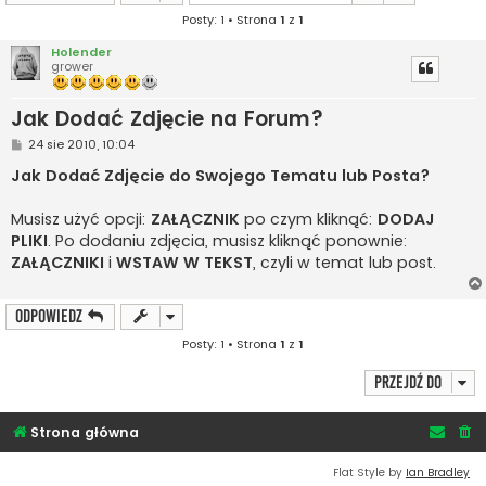
Posty: 1 • Strona
1
z
1
Holender
grower
Jak Dodać Zdjęcie na Forum?
P
24 sie 2010, 10:04
o
s
Jak Dodać Zdjęcie do Swojego Tematu lub Posta?
t
Musisz użyć opcji:
ZAŁĄCZNIK
po czym kliknąć:
DODAJ
PLIKI
. Po dodaniu zdjęcia, musisz kliknąć ponownie:
ZAŁĄCZNIKI
i
WSTAW W TEKST
, czyli w temat lub post.
ODPOWIEDZ
Posty: 1 • Strona
1
z
1
Przejdź do
Strona główna
Flat Style by
Ian Bradley