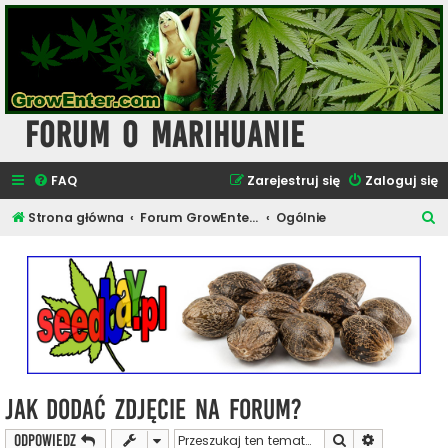
Forum o Marihuanie
FAQ
Zarejestruj się
Zaloguj się
S
Strona główna
Forum GrowEnter.com - Uprawa i Hodowla Konopi
Ogólnie
z
u
k
a
j
Jak Dodać Zdjęcie na Forum?
Szukaj
Wyszukiwan
ODPOWIEDZ