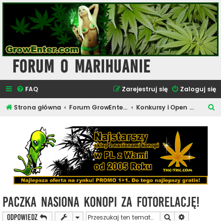
Forum o Marihuanie
FAQ
Zarejestruj się
Zaloguj się
S
Strona główna
Forum GrowEnter.com - Inne Tematy
Konkursy i Open Seedy
z
u
k
a
j
Paczka Nasiona Konopi za Fotorelację!
Szukaj
Wyszukiwan
ODPOWIEDZ