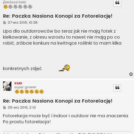
pierwsze listki
Re: Paczka Nasiona Konopi za Fotorelację!
P
07 wrz 2015, 10:38
o
s
Lipa dla outdorrowców bo teraz jak nie mają fotek z
t
kielkowanie, z okresu wzrostu to nawet nie mają po co
robić, zróbcie konkurs na kwitnące roślinki to mam kilka
konkretnych zdjęć
KMD
super grower
Re: Paczka Nasiona Konopi za Fotorelację!
P
08 wrz 2015, 2:10
o
s
Fotorelacja może być i indoor i outdoor nie ma znaczenia.
t
Po prostu fotorelacja!