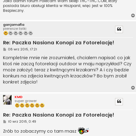
Jako admin forum Polecam Wam sklep THC-THC.COM, który
posiada biuro obsługi klienta w Hiszpanii, więc jest w 100%
Bezpieczny.
ganjamafia
pierwsze listki
Re: Paczka Nasiona Konopi za Fotorelację!
P
08 wrz 2015, 17:21
o
s
Kompletnie mnie nie zrozumiałeś, chcialem napisać co jak
t
ktoś nie zaczą fotorelacji outdoor w maju naprzykład? Czy
może założyć teraz z kwitnącymi krzakami? A i czy będzie
konkurs na zdjecia kwitnących krzaczków? Bo bym zrobił
konkret zdjęcia!
KMD
super grower
Re: Paczka Nasiona Konopi za Fotorelację!
P
10 wrz 2015, 0:49
o
s
Zrób to zobaczymy co tam masz
t