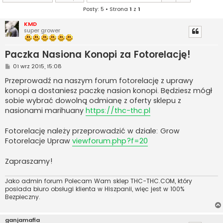
Posty: 5 • Strona
1
z
1
KMD
super grower
Paczka Nasiona Konopi za Fotorelację!
P
01 wrz 2015, 15:08
o
s
Przeprowadź na naszym forum fotorelację z uprawy
t
konopi a dostaniesz paczkę nasion konopi. Będziesz mógł
sobie wybrać dowolną odmianę z oferty sklepu z
nasionami marihuany
https://thc-thc.pl
Fotorelację należy przeprowadzić w dziale: Grow
Fotorelacje Upraw
viewforum.php?f=20
Zapraszamy!
Jako admin forum Polecam Wam sklep THC-THC.COM, który
posiada biuro obsługi klienta w Hiszpanii, więc jest w 100%
Bezpieczny.
ganjamafia